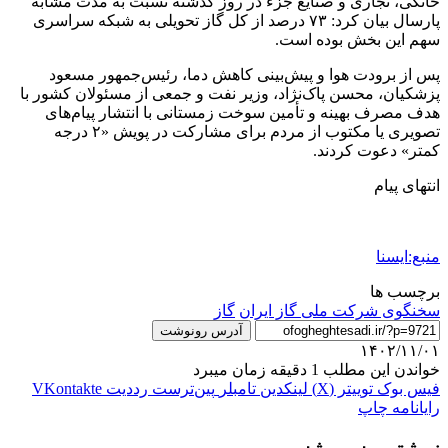
خانگی، تجاری و صنایع جزء در روز گذشته نسبت به مدت مشابه
پارسال بیان کرد: ۷۳ درصد از کل گاز تحویلی به شبکه سراسری
سهم این بخش بوده است.
پس از برودت هوا و پیش‌بینی کاهش دما، رئیس‌جمهور مسعود
پزشکیان، محسن پاک‌نژاد، وزیر نفت و جمعی از مسئولان کشور با
هدف مصرف بهینه و تأمین سوخت زمستانی با انتشار پیام‌های
تصویری یا مکتوب از مردم برای مشارکت در پویش «۲ درجه
کمتر» دعوت کردند.
انتهای پیام
منبع:ایسنا
برچسب ها
سخنگوی شرکت ملی گاز ایران
گاز
آدرس رونوشت
۱۴۰۲/۱۱/۰۱
خواندن این مطلب 1 دقیقه زمان میبرد
فیس بوک
توییتر (X)
لینکدین
‫تامبلر
‫پین‌ترست
‫رددیت
‫VKontakte
رایانامه
چاپ