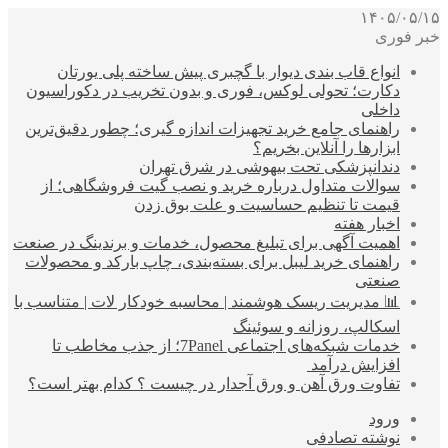
۱۴۰۵/۰۵/۱۵
خبر فوری
انواع قاب بندی دیوار با گچبری پیش ساخته پلی یورتان
دکارت؛ تحولی لوکس، فوری و بدون تخریب در دکوراسیون
داخلی
راهنمای جامع خرید تجهیزات اندازه گیری؛ چطور دقیق‌ترین
ابزارها را آنلاین بخریم؟
دندانپزشکی تحت بیهوشی در شرق تهران
سوالات متداول درباره خرید و نصب گیت فروشگاهی؛ از
قیمت تا تنظیم حساسیت و علت بوق زدن
اخبار هفته
اهمیت آگهی برای تبلیغ محصول، خدمات و برندینگ در صنعت
راهنمای خرید لیبل برای بسته‌بندی، چاپ بارکد و محصولات
صنعتی
📊 مدیریت ریسک هوشمند | محاسبه خودکار لات | متناسب با
اسکالپ، روزانه و سوئینگ
خدمات شبکه‌های اجتماعی 7Panel؛ از جذب مخاطب تا
افزایش درآمد
تفاوت ورق آهن و ورق آجدار در چیست ؟ کدام بهتر است؟
ورود
نوشته تصادفی