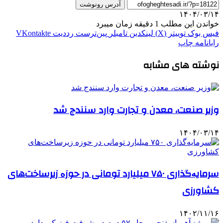
آدرس رونوشت
۱۴۰۴/۰۳/۱۴
خواندن این مطلب 1 دقیقه زمان میبرد
فیس بوک
توییتر (X)
لینکدین
‫تامبلر
‫پین‌ترست
‫رددیت
‫VKontakte
رایانامه
چاپ
نوشته های مشابه
وزیر صنعت، معدن و تجارت وارد سنندج شد
۱۴۰۴/۰۳/۱۴
سرمایەگذاری ۷۵۰ میلیارد تومانی در حوزە زیرساخت‌های
کشاورزی
۱۴۰۲/۱۱/۱۶