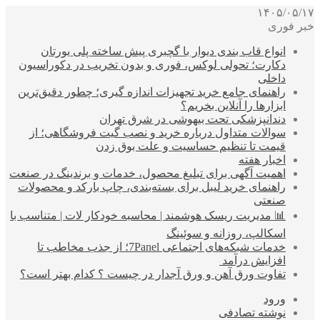
۱۴۰۵/۰۵/۱۷
خبر فوری
انواع قاب بندی دیوار با گچبری پیش ساخته پلی یورتان
دکارت؛ تحولی لوکس، فوری و بدون تخریب در دکوراسیون
داخلی
راهنمای جامع خرید تجهیزات اندازه گیری؛ چطور دقیق‌ترین
ابزارها را آنلاین بخریم؟
دندانپزشکی تحت بیهوشی در شرق تهران
سوالات متداول درباره خرید و نصب گیت فروشگاهی؛ از
قیمت تا تنظیم حساسیت و علت بوق زدن
اخبار هفته
اهمیت آگهی برای تبلیغ محصول، خدمات و برندینگ در صنعت
راهنمای خرید لیبل برای بسته‌بندی، چاپ بارکد و محصولات
صنعتی
📊 مدیریت ریسک هوشمند | محاسبه خودکار لات | متناسب با
اسکالپ، روزانه و سوئینگ
خدمات شبکه‌های اجتماعی 7Panel؛ از جذب مخاطب تا
افزایش درآمد
تفاوت ورق آهن و ورق آجدار در چیست ؟ کدام بهتر است؟
ورود
نوشته تصادفی