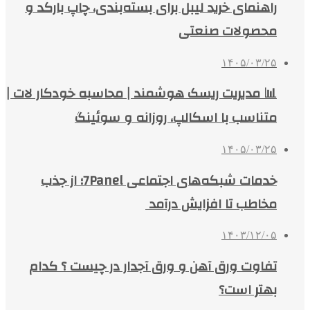
راهنمای خرید لیبل برای بسته‌بندی، چاپ بارکد و
محصولات صنعتی
۱۴۰۵/۰۳/۲۵
📊 مدیریت ریسک هوشمند | محاسبه خودکار لات |
متناسب با اسکالپ، روزانه و سوئینگ
۱۴۰۵/۰۳/۲۵
خدمات شبکه‌های اجتماعی 7Panel؛ از جذب
مخاطب تا افزایش درآمد
۱۴۰۳/۱۲/۰۵
تفاوت ورق آهن و ورق آجدار در چیست ؟ کدام
بهتر است؟