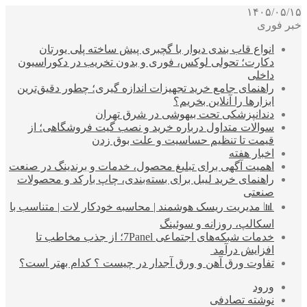
۱۴۰۵/۰۵/۱۵
خبر فوری
انواع قاب بندی دیوار با گچبری پیش ساخته پلی یورتان
دکارت؛ تحولی لوکس، فوری و بدون تخریب در دکوراسیون
داخلی
راهنمای جامع خرید تجهیزات اندازه گیری؛ چطور دقیق‌ترین
ابزارها را آنلاین بخریم؟
دندانپزشکی تحت بیهوشی در شرق تهران
سوالات متداول درباره خرید و نصب گیت فروشگاهی؛ از
قیمت تا تنظیم حساسیت و علت بوق زدن
اخبار هفته
اهمیت آگهی برای تبلیغ محصول، خدمات و برندینگ در صنعت
راهنمای خرید لیبل برای بسته‌بندی، چاپ بارکد و محصولات
صنعتی
📊 مدیریت ریسک هوشمند | محاسبه خودکار لات | متناسب با
اسکالپ، روزانه و سوئینگ
خدمات شبکه‌های اجتماعی 7Panel؛ از جذب مخاطب تا
افزایش درآمد
تفاوت ورق آهن و ورق آجدار در چیست ؟ کدام بهتر است؟
ورود
نوشته تصادفی