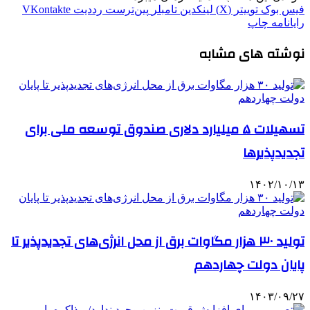
فیس بوک
توییتر (X)
لینکدین
‫تامبلر
‫پین‌ترست
‫رددیت
‫VKontakte
رایانامه
چاپ
نوشته های مشابه
تسهیلات ۵ میلیارد دلاری صندوق توسعه ملی برای
تجدیدپذیرها
۱۴۰۲/۱۰/۱۳
تولید ۳۰ هزار مگاوات برق از محل انرژی‌های تجدیدپذیر تا
پایان دولت چهاردهم
۱۴۰۳/۰۹/۲۷