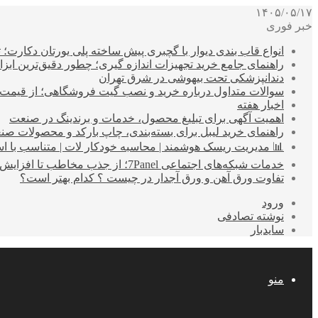
۱۴۰۵/۰۵/۱۷
خبر فوری
انواع قاب بندی دیوار با گچبری پیش ساخته پلی یورتان دکارت
راهنمای جامع خرید تجهیزات اندازه گیری؛ چطور دقیق‌ترین ابزاره
دندانپزشکی تحت بیهوشی در شرق تهران
سوالات متداول درباره خرید و نصب گیت فروشگاهی؛ از قیمت
اخبار هفته
اهمیت آگهی برای تبلیغ محصول، خدمات و برندینگ در صنعت
راهنمای خرید لیبل برای بسته‌بندی، چاپ بارکد و محصولات صن
📊 مدیریت ریسک هوشمند | محاسبه خودکار لات | متناسب با اس
خدمات شبکه‌های اجتماعی 7Panel؛ از جذب مخاطب تا افزایش درآمد
تفاوت ورق آهن و ورق آجدار در چیست ؟ کدام بهتر است؟
ورود
نوشته تصادفی
سایدبار
منو