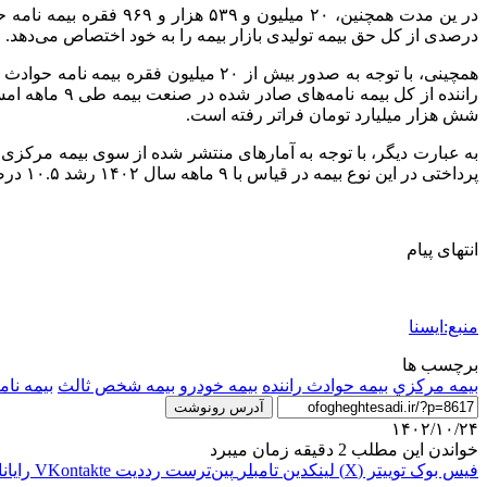
درصدی از کل حق بیمه تولیدی بازار بیمه را به خود اختصاص می‌دهد.
شش هزار میلیارد تومان فراتر رفته است.
پرداختی در این نوع بیمه در قیاس با ۹ ماهه سال ۱۴۰۲ رشد ۱۰.۵ درصدی را تجربه کرده است.
انتهای پیام
منبع:ایسنا
برچسب ها
بيمه مركزي
بیمه حوادث راننده
بیمه خودرو
بیمه شخص ثالث
بیمه نام
آدرس رونوشت
۱۴۰۲/۱۰/۲۴
خواندن این مطلب 2 دقیقه زمان میبرد
فیس بوک
توییتر (X)
لینکدین
‫تامبلر
‫پین‌ترست
‫رددیت
‫VKontakte
رایان