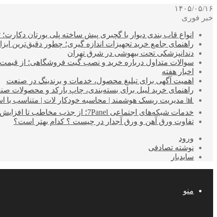
۱۴۰۵/۰۵/۱۶
خبر فوری
انواع قاب بندی دیوار با گچبری پیش ساخته پلی یورتان دکارت
راهنمای جامع خرید تجهیزات اندازه گیری؛ چطور دقیق‌ترین ابزاره
دندانپزشکی تحت بیهوشی در شرق تهران
سوالات متداول درباره خرید و نصب گیت فروشگاهی؛ از قیمت
اخبار هفته
اهمیت آگهی برای تبلیغ محصول، خدمات و برندینگ در صنعت
راهنمای خرید لیبل برای بسته‌بندی، چاپ بارکد و محصولات صن
📊 مدیریت ریسک هوشمند | محاسبه خودکار لات | متناسب با اس
خدمات شبکه‌های اجتماعی 7Panel؛ از جذب مخاطب تا افزایش درآمد
تفاوت ورق آهن و ورق آجدار در چیست ؟ کدام بهتر است؟
ورود
نوشته تصادفی
سایدبار
منو