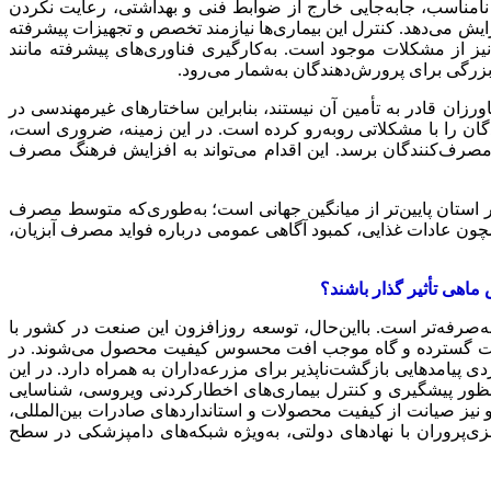
مناسب، جابه‌جایی خارج از ضوابط فنی و بهداشتی، رعایت نکردن
زایش می‌دهد. کنترل این بیماری‌ها نیازمند تخصص و تجهیزات پیشرفته
 از مشکلات موجود است. به‌کارگیری فناوری‌های پیشرفته مانند
زرگی برای پرورش‌دهندگان به‌شمار می‌رود.
ورزان قادر به تأمین آن نیستند، بنابراین ساختارهای غیرمهندسی در
گان را با مشکلاتی روبه‌رو کرده است. در این زمینه، ضروری است،
مصرف‌کنندگان برسد. این اقدام می‌تواند به افزایش فرهنگ مصرف
استان پایین‌تر از میانگین جهانی است؛ به‌طوری‌که متوسط مصرف
۲ کیلوگرم می‌رسد. این فاصله معنادار به دلایلی همچون عادات غذایی، کمبود آگاهی عمومی درباره فواید مصرف آبزیان،
ماهی تأثیر گذار باشند؟
ه‌صرفه‌تر است. بااین‌حال، توسعه روزافزون این صنعت در کشور با
 تلفات گسترده و گاه موجب افت محسوس کیفیت محصول می‌شوند. در
پیامدهایی بازگشت‌ناپذیر برای مزرعه‌داران به همراه دارد. در این
منظور پیشگیری و کنترل بیماری‌های اخطارکردنی ویروسی، شناسایی
و نیز صیانت از کیفیت محصولات و استانداردهای صادرات بین‌المللی،
بزی‌پروران با نهادهای دولتی، به‌ویژه شبکه‌های دامپزشکی در سطح