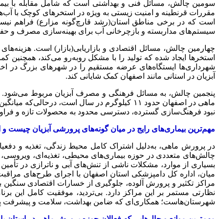
سومین چالش، مسائل فنی و بهداشتی است که شامل مقابله با بیما
مقررات قرنطینه و امنیت زیستی به ویژه در استخرهای کوچک با آب‌های 
است که در برخی مناطق استان(رشد قارچ‌گونه مزارع) فراهم نیست
سیستم‌های مداربسته و بازچرخانی آب برای بهینه‌سازی مصرف و حفظ 
چهارمین چالش، مسائل اقتصادی و بازاریابی(بازار) است. هزینه‌های ا
استخرها ایجاد شده که تولید را با مشکل روبه‌رو می‌کند، همچنین 
شهرداری‌ها ایستگاه‌های عرضه مستقیم را در شهرهای بزرگ در اخت
آبزیان در استانی مانند اصفهان کمک شایانی کند.
پنجمین چالش، به مسائل فرهنگی و مصرف آبزیان مربوط می‌شود. با
نبود فرهنگ‌سازی گسترده، دسترسی محدود به محصولات تازه و فراور
مهم‌ترین بیماری‌های رایج در میان گونه‌های پرورشی آبزیان چیست و ای
در پرورش ماهی، به‌دلیل اشتراک کامل محیط زندگی، تغذیه و دفعیات
چالش‌های متعددی در حوزه بیماری‌های محیطی، تغذیه‌ای، ویروسی،
بسیاری از موارد، مشکلات ناشی از تنش‌های آبی و ناترازی در تأمین 
میان، اداره کل دامپزشکی استان اصفهان با اجرای طرح‌های مراقبت
مراکز تکثیر و پرورش آلوده، جلوگیری از خسارات اقتصادی سنگین به آ
نظارتی مستمر بر این مراکز دارد. بی‌تردید، موفقیت کامل این برنا
شهرستان‌هاست؛ همکاری‌ای که ضامن بهداشت، سلامت و پیشرفت پاید
مهم‌ترین موانع و چال‌هایی که فعالان حوزه پرورش ماهی در استان با آ