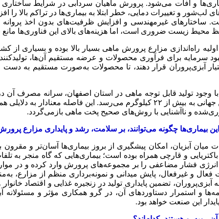
ری‌ها و آفات می‌شود. پرورش ماهیان سردآبی در شرایط ساختاری نا
لب‌شور و تغییرات دمایی، خطر ابتلا به بیماری‌ها در تراکم بالا را اف
. ساختارهای غیرمهندسی و افزایش ظرفیت‌های بدون اخذ پروانه نیز
محیط زیست ضروری است، اما هزینه‌های بالای این فناوری‌ها مانع ب
ولیه راه‌اندازی مزارع پرورش ماهی بسیار بالا بوده و بسیاری از کشا
کمبود سرمایه برای فرآوری محصولات و عرضه مستقیم آن‌ها، تولیدکنند
یار آبزی‌پروران قرار دهند، تا محصولات به‌صورت مستقیم به دست 
 وجود تولید قابل توجه ماهی در استان اصفهان، سرانه مصرف آن در 
ماهی در اصفهان حدود ۱۱ کیلوگرم در سال است، درحالی‌که میانگین جهانی به بیش از ۲
ی‌شده و ناآشنایی با روش‌های صحیح پخت ماهی بازمی‌گردد.
ن بیماری‌ها چگونه می‌توانند، بر سلامت، رشد و پایداری مزارع پرورش 
 میان آبزیان، امکان پیشگیری از بروز بیماری‌ها آسان‌تر و مقرون ب
 باکتریایی و قارچی همراه بوده است؛ بیماری‌هایی که گاه منجر به
انرژی فشار مضاعفی را بر مجموعه‌های پرورش وارد کرده و در مواردی 
 فعال و غیرفعال، پایش میدانی و نمونه‌برداری منظم از مزارع، به‌
بزی‌پروران، تضمین پایداری تولید در زنجیره غذایی و اقتصاد خانوار 
مه‌ها و استمرار دستاوردهای آن، در گرو همکاری مؤثر و مسئولانه آ
ار این صنعت خواهد بود.
ن روبه‌رو هستند، کدام‌اند؟