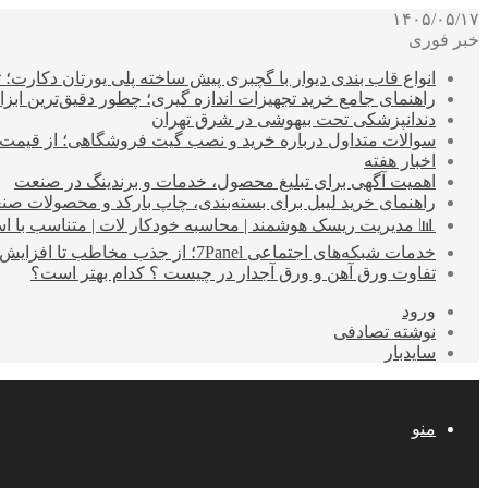
۱۴۰۵/۰۵/۱۷
خبر فوری
انواع قاب بندی دیوار با گچبری پیش ساخته پلی یورتان دکارت
راهنمای جامع خرید تجهیزات اندازه گیری؛ چطور دقیق‌ترین ابزاره
دندانپزشکی تحت بیهوشی در شرق تهران
سوالات متداول درباره خرید و نصب گیت فروشگاهی؛ از قیمت
اخبار هفته
اهمیت آگهی برای تبلیغ محصول، خدمات و برندینگ در صنعت
راهنمای خرید لیبل برای بسته‌بندی، چاپ بارکد و محصولات صن
📊 مدیریت ریسک هوشمند | محاسبه خودکار لات | متناسب با اس
خدمات شبکه‌های اجتماعی 7Panel؛ از جذب مخاطب تا افزایش درآمد
تفاوت ورق آهن و ورق آجدار در چیست ؟ کدام بهتر است؟
ورود
نوشته تصادفی
سایدبار
منو