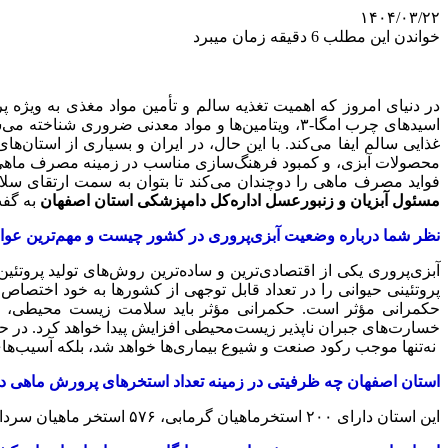
۱۴۰۴/۰۳/۲۲
خواندن این مطلب 6 دقیقه زمان میبرد
در دنیای امروز که اهمیت تغذیه سالم و تأمین مواد مغذی به ویژه پ
اسیدهای چرب امگا-۳، ویتامین‌ها و مواد معدنی ضرور
غذایی سالم ایفا می‌کند. با این‌ حال، در ایران و بسیاری از استا
محصولات آبزی، و کمبود فرهنگ‌سازی مناسب در زمینه مصرف ماهی ا
فواید مصرف ماهی را دوچندان می‌کند تا بتوان به سمت ارتقای سلام
مسئول آبزیان و زنبورعسل اداره‌کل دامپزشکی استان اصفهان
به گفت
نظر شما درباره وضعیت آبزی‌پروری در کشور چیست و مهم‌ترین عوام
آبزی‌پروری یکی از اقتصادی‌ترین و ساده‌ترین روش‌های تولید پروتئی
پروتئینی حیوانی را در تعداد قابل توجهی از کشورها به خود اختصاص
حکمرانی مؤثر است. حکمرانی مؤثر باید سلامت زیست محیطی، رفا
خسارت‌های جبران ناپذیر زیست‌محیطی افزایش پیدا خواهد کرد. در حک
نه‌تنها موجب رکود صنعت و شیوع بیماری‌ها خواهد شد، بلکه آسیب‌ها
استان اصفهان چه ظرفیتی در زمینه تعداد استخرهای پرورش ماهی در 
این استان دارای ۲۰۰ استخرماهیان گرمابی، ۵۷۶ استخر ماهیان سردابی، ۶۰۱ استخر ماهیان زینتی، همچنین پنج استخر پرورش ماهیان خاویاری است.