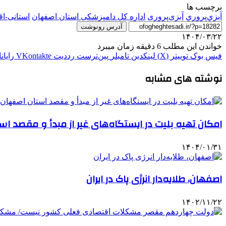
برچسب ها
آبزي‌پروري
آبزی‌پروری
اداره کل دامپزشکی استان اصفهان
استانی-ا
آدرس رونوشت
۱۴۰۴/۰۳/۲۲
خواندن این مطلب 6 دقیقه زمان میبرد
فیس بوک
توییتر (X)
لینکدین
‫تامبلر
‫پین‌ترست
‫رددیت
‫VKontakte
رایان
نوشته های مشابه
امکان تهیه بلیت در ایستگاه‌های غیر از مبدأ و مقصد 
۱۴۰۴/۰۱/۳۱
اصفهان، طلایه‌دار انرژی پاک در ایران
۱۴۰۲/۱۱/۲۲