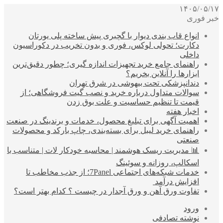
۱۴۰۵/۰۵/۱۷
خبر فوری
انواع قاب بندی دیوار با گچبری پیش ساخته پلی یورتان
دکارت؛ تحولی لوکس، فوری و بدون تخریب در دکوراسیون
داخلی
راهنمای جامع خرید تجهیزات اندازه گیری؛ چطور دقیق‌ترین
ابزارها را آنلاین بخریم؟
دندانپزشکی تحت بیهوشی در شرق تهران
سوالات متداول درباره خرید و نصب گیت فروشگاهی؛ از
قیمت تا تنظیم حساسیت و علت بوق زدن
اخبار هفته
اهمیت آگهی برای تبلیغ محصول، خدمات و برندینگ در صنعت
راهنمای خرید لیبل برای بسته‌بندی، چاپ بارکد و محصولات
صنعتی
📊 مدیریت ریسک هوشمند | محاسبه خودکار لات | متناسب با
اسکالپ، روزانه و سوئینگ
خدمات شبکه‌های اجتماعی 7Panel؛ از جذب مخاطب تا
افزایش درآمد
تفاوت ورق آهن و ورق آجدار در چیست ؟ کدام بهتر است؟
ورود
نوشته تصادفی