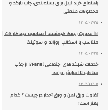
راهنمای خرید لیبل برای بسته‌بندی، چاپ بارکد و
محصولات صنعتی
۱۴۰۵/۰۳/۲۵
📊 مدیریت ریسک هوشمند | محاسبه خودکار لات |
متناسب با اسکالپ، روزانه و سوئینگ
۱۴۰۵/۰۳/۲۵
خدمات شبکه‌های اجتماعی 7Panel؛ از جذب
مخاطب تا افزایش درآمد
۱۴۰۳/۱۲/۰۵
تفاوت ورق آهن و ورق آجدار در چیست ؟ کدام
بهتر است؟