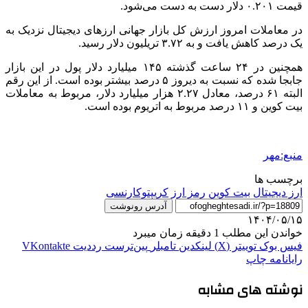
قیمت ۰.۲۰۱ دلار دست به دست می‌شود.
در معاملات امروز ارزش کل بازار جهانی ارزهای دیجیتال نزدیک به
یک درصد کاهش یافت و به ۳.۷۲ تریلیون دلار رسید.
همچنین در ۲۴ ساعت گذشته ۱۴۵ میلیارد دلار پول در این بازار
جابجا شده که نسبت به دیروز ۵ درصد بیشتر بوده است. از این رقم
البته ۶۱ درصد، معادل ۲.۲۷ هزار میلیارد دلار، مربوط به معاملات
بیت کوین و ۱۱ درصد مربوط به اتریوم بوده است.
منبع:مهر
برچسب ها
ارز دیجیتال
بیت کوین
رمز ارز
کریپتوکارنسی
آدرس رونوشت
۱۴۰۴/۰۵/۱۵
خواندن این مطلب 1 دقیقه زمان میبرد
فیس بوک
توییتر (X)
لینکدین
‫تامبلر
‫پین‌ترست
‫رددیت
‫VKontakte
رایانامه
چاپ
نوشته های مشابه