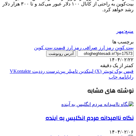
بیت‌کوین به راحتی از کانال ۱۰۰ دلار عبور می‌کند و تا ۳۰۰ هزار دلار
رشد خواهد کرد.
منبع:مهر
برچسب ها
بیت کوین
رمز ارز
صرافی رمز ارز
قیمت بیت کوین
آدرس رونوشت
۱۴۰۴/۰۲/۲۲
کمتر از یک دقیقه
فیس بوک
توییتر (X)
لینکدین
‫تامبلر
‫پین‌ترست
‫رددیت
‫VKontakte
رایانامه
چاپ
نوشته های مشابه
نگاه ناامیدانه مردم انگلیس به آینده
۱۴۰۴/۰۲/۰۶