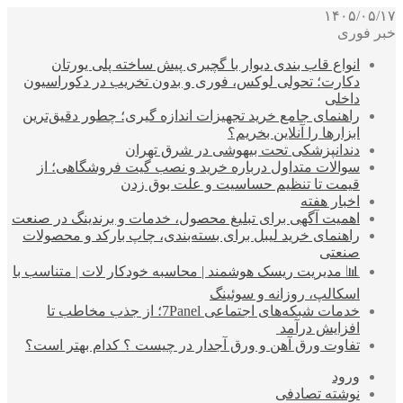
۱۴۰۵/۰۵/۱۷
خبر فوری
انواع قاب بندی دیوار با گچبری پیش ساخته پلی یورتان
دکارت؛ تحولی لوکس، فوری و بدون تخریب در دکوراسیون
داخلی
راهنمای جامع خرید تجهیزات اندازه گیری؛ چطور دقیق‌ترین
ابزارها را آنلاین بخریم؟
دندانپزشکی تحت بیهوشی در شرق تهران
سوالات متداول درباره خرید و نصب گیت فروشگاهی؛ از
قیمت تا تنظیم حساسیت و علت بوق زدن
اخبار هفته
اهمیت آگهی برای تبلیغ محصول، خدمات و برندینگ در صنعت
راهنمای خرید لیبل برای بسته‌بندی، چاپ بارکد و محصولات
صنعتی
📊 مدیریت ریسک هوشمند | محاسبه خودکار لات | متناسب با
اسکالپ، روزانه و سوئینگ
خدمات شبکه‌های اجتماعی 7Panel؛ از جذب مخاطب تا
افزایش درآمد
تفاوت ورق آهن و ورق آجدار در چیست ؟ کدام بهتر است؟
ورود
نوشته تصادفی