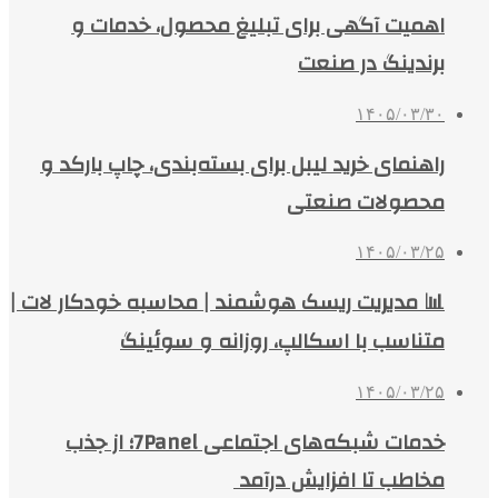
اهمیت آگهی برای تبلیغ محصول، خدمات و
برندینگ در صنعت
۱۴۰۵/۰۳/۳۰
راهنمای خرید لیبل برای بسته‌بندی، چاپ بارکد و
محصولات صنعتی
۱۴۰۵/۰۳/۲۵
📊 مدیریت ریسک هوشمند | محاسبه خودکار لات |
متناسب با اسکالپ، روزانه و سوئینگ
۱۴۰۵/۰۳/۲۵
خدمات شبکه‌های اجتماعی 7Panel؛ از جذب
مخاطب تا افزایش درآمد