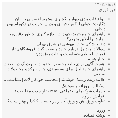
۱۴۰۵/۰۵/۱۸
خبر فوری
انواع قاب بندی دیوار با گچبری پیش ساخته پلی یورتان
دکارت؛ تحولی لوکس، فوری و بدون تخریب در دکوراسیون
داخلی
راهنمای جامع خرید تجهیزات اندازه گیری؛ چطور دقیق‌ترین
ابزارها را آنلاین بخریم؟
دندانپزشکی تحت بیهوشی در شرق تهران
سوالات متداول درباره خرید و نصب گیت فروشگاهی؛ از
قیمت تا تنظیم حساسیت و علت بوق زدن
اخبار هفته
اهمیت آگهی برای تبلیغ محصول، خدمات و برندینگ در صنعت
راهنمای خرید لیبل برای بسته‌بندی، چاپ بارکد و محصولات
صنعتی
📊 مدیریت ریسک هوشمند | محاسبه خودکار لات | متناسب با
اسکالپ، روزانه و سوئینگ
خدمات شبکه‌های اجتماعی 7Panel؛ از جذب مخاطب تا
افزایش درآمد
تفاوت ورق آهن و ورق آجدار در چیست ؟ کدام بهتر است؟
ورود
نوشته تصادفی