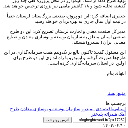
تولید طرح کاغذ از سنگ الیگودرز در محل پرورژه طی چند روز
گذشته تخلیه شود و ۱۸ کانتیتر مابقی نیز بزودی ترخیص خواهند شد.
جعفری اضافه کرد: این دو پروژه صنعتی بزرگاستان لرستان حتماً
در نیمه اول سال جاری به بهره‌بردای خواهند رسید.
مدیرکل صنعت معدن و تجارت لرستان تصریح کرد: این دو طرح
صنعتی استان متعلق به سازمان توسعه و نوسازی معادن و صنایع
معدنی ایران (ایمیدرو) هستند.
این مسئول گفت: تاکنون بالغ بر یک‌ونیم همت سرمایه‌گذاری در این
طرح‌ها صورت گرفته و ایمیدرو با راه اندازی این دو طرح برای
اولین در استان سرمایه‌گذاری کرده است.
انتهای پیام
منبع:ایسنا
برچسب ها
استانی-اقتصادی
ايميدرو
سازمان توسعه و نوسازی معادن
طرح
آهک هیدراته پلدختر
آدرس رونوشت
۱۴۰۴/۰۲/۱۰