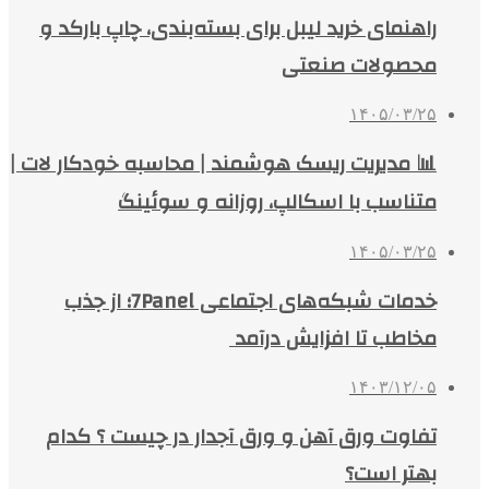
راهنمای خرید لیبل برای بسته‌بندی، چاپ بارکد و
محصولات صنعتی
۱۴۰۵/۰۳/۲۵
📊 مدیریت ریسک هوشمند | محاسبه خودکار لات |
متناسب با اسکالپ، روزانه و سوئینگ
۱۴۰۵/۰۳/۲۵
خدمات شبکه‌های اجتماعی 7Panel؛ از جذب
مخاطب تا افزایش درآمد
۱۴۰۳/۱۲/۰۵
تفاوت ورق آهن و ورق آجدار در چیست ؟ کدام
بهتر است؟