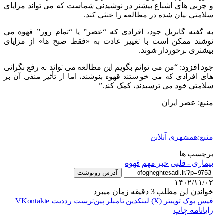
و چربی های اشباع بیشتر در نوشیدنی شماست که می تواند مزایای
سلامتی بیان شده در مطالعه را خنثی کند.
به گفته گابریل جود، افرادی که “عصر” یا “تمام روز” قهوه می
نوشند ممکن است با تغییر عادت به «فقط صبح ها» از مزایای
بیشتری برخوردار شوند.
جود افزود: “من می توانم بگویم این مطالعه می تواند به رفع نگرانی
های افرادی که می خواستند قهوه بنوشند، اما از تأثیر منفی آن بر
سلامتی خود می ترسیدند، کمک کند.”
منبع: عصر ایران
منبع:همشهری آنلاین
برچسب ها
بیماری - قلبی
خبر مهم
قهوه
آدرس رونوشت
۱۴۰۲/۱۱/۰۲
خواندن این مطلب 3 دقیقه زمان میبرد
فیس بوک
توییتر (X)
لینکدین
‫تامبلر
‫پین‌ترست
‫رددیت
‫VKontakte
رایانامه
چاپ