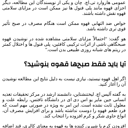
عمومی هاروارد تی.اچ. چان و یکی از نویسندگان این مطالعه، دیگر
اجزای قهوه مانند پلی فنول ها نیز ممکن است در مزایای سلامتی
قهوه نقش داشته باشند.
خواص ضد التهابی قهوه ممکن است هنگام مصرف در صبح تأثیر
قوی تری داشته باشد.
هو گفت: “احتمالاً مزایای سلامتی مشاهده شده در نوشیدن قهوه
صبحگاهی ناشی از اثرات ترکیبی کافئین، پلی فنول ها و اختلال کمتر
در ریتم های شبانه روزی طبیعی بدن است.”
آیا باید فقط صبح‌ها قهوه بنوشید؟
اگر اهل قهوه نیستید، نیازی نیست به دلیل نتایج این مطالعه نوشیدن
آن را آغاز کنید.
به گفته آلیس اچ. لیختنشتاین، دانشمند ارشد در مرکز تحقیقات تغذیه
انسانی جین مایر یو اس دی ای در دانشگاه تافتس، رابطه علت و
معلول ثابت نشده است. این امر به ویژه در صورتی مهم است که
فرد طعم قهوه را دوست نداشته باشد و برای افزایش مصرف آن،
انواع حاوی شکر و کرم افزوده را انتخاب کند.
افزودن کرم یا شیرین کننده ها به قهوه به معنای کالری، قند اضافه