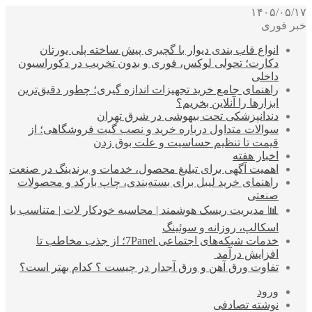
۱۴۰۵/۰۵/۱۷
خبر فوری
انواع قاب بندی دیوار با گچبری پیش ساخته پلی یورتان
دکارت؛ تحولی لوکس، فوری و بدون تخریب در دکوراسیون
داخلی
راهنمای جامع خرید تجهیزات اندازه گیری؛ چطور دقیق‌ترین
ابزارها را آنلاین بخریم؟
دندانپزشکی تحت بیهوشی در شرق تهران
سوالات متداول درباره خرید و نصب گیت فروشگاهی؛ از
قیمت تا تنظیم حساسیت و علت بوق زدن
اخبار هفته
اهمیت آگهی برای تبلیغ محصول، خدمات و برندینگ در صنعت
راهنمای خرید لیبل برای بسته‌بندی، چاپ بارکد و محصولات
صنعتی
📊 مدیریت ریسک هوشمند | محاسبه خودکار لات | متناسب با
اسکالپ، روزانه و سوئینگ
خدمات شبکه‌های اجتماعی 7Panel؛ از جذب مخاطب تا
افزایش درآمد
تفاوت ورق آهن و ورق آجدار در چیست ؟ کدام بهتر است؟
ورود
نوشته تصادفی