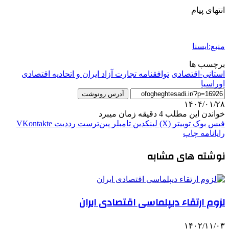
انتهای پیام
منبع:ایسنا
برچسب ها
استانی-اقتصادی
توافقنامه تجارت آزاد ایران و اتحادیه اقتصادی
اوراسیا
آدرس رونوشت
۱۴۰۴/۰۱/۲۸
خواندن این مطلب 4 دقیقه زمان میبرد
فیس بوک
توییتر (X)
لینکدین
‫تامبلر
‫پین‌ترست
‫رددیت
‫VKontakte
رایانامه
چاپ
نوشته های مشابه
لزوم ارتقاء دیپلماسی اقتصادی ایران
۱۴۰۲/۱۱/۰۳