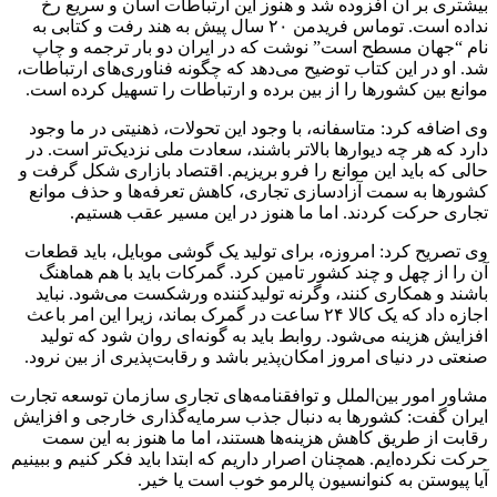
بیشتری بر آن افزوده شد و هنوز این ارتباطات آسان و سریع رخ
نداده است. توماس فریدمن ۲۰ سال پیش به هند رفت و کتابی به
نام “جهان مسطح است” نوشت که در ایران دو بار ترجمه و چاپ
شد. او در این کتاب توضیح می‌دهد که چگونه فناوری‌های ارتباطات،
موانع بین کشورها را از بین برده و ارتباطات را تسهیل کرده است.
وی اضافه کرد: متاسفانه، با وجود این تحولات، ذهنیتی در ما وجود
دارد که هر چه دیوارها بالاتر باشند، سعادت ملی نزدیک‌تر است. در
حالی که باید این موانع را فرو بریزیم. اقتصاد بازاری شکل گرفت و
کشورها به سمت آزادسازی تجاری، کاهش تعرفه‌ها و حذف موانع
تجاری حرکت کردند. اما ما هنوز در این مسیر عقب هستیم.
وی تصریح کرد: امروزه، برای تولید یک گوشی موبایل، باید قطعات
آن را از چهل و چند کشور تامین کرد. گمرکات باید با هم هماهنگ
باشند و همکاری کنند، وگرنه تولیدکننده ورشکست می‌شود. نباید
اجازه داد که یک کالا ۲۴ ساعت در گمرک بماند، زیرا این امر باعث
افزایش هزینه می‌شود. روابط باید به گونه‌ای روان شود که تولید
صنعتی در دنیای امروز امکان‌پذیر باشد و رقابت‌پذیری از بین نرود.
مشاور امور بین‌الملل و توافقنامه‌های تجاری سازمان توسعه تجارت
ایران گفت: کشورها به دنبال جذب سرمایه‌گذاری خارجی و افزایش
رقابت از طریق کاهش هزینه‌ها هستند، اما ما هنوز به این سمت
حرکت نکرده‌ایم. همچنان اصرار داریم که ابتدا باید فکر کنیم و ببینیم
آیا پیوستن به کنوانسیون پالرمو خوب است یا خیر.