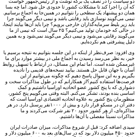
دو سیاست را در نصف یک برگه نوشت و از رئیس‌جمهور خواست
که آن را اجرا کند تا مشکلات کشور تا حدودی حل شود. اما چه بسا
همان دو پیشنهاد یک سطحی را نتوانیم در همین‌جا به اجماع برسانیم.
نیمی می‌گویند نوسازی باید رقابتی باشد و نیمی دیگر می‌گویند چرا
باید زیر بلیط سرمایه‌گذاران خارجی برویم؟ چرا باید آن‌ها بیایند اینجا،
در حالی که خودمان تولید می‌کنیم؟ ۲۵ سال است که نیمی از ما
می‌گویند رقابتی می‌شود و نیمی دیگر می‌گویند نمی‌شود و به همین
دلیل پیشرفتی هم نکرده‌ایم.
وی افزود: صرف‌نظر از اینکه در این جلسه بتوانیم به نتیجه برسیم یا
خیر، به نظر می‌رسد رسیدن به اجماع ملی در بیشتر موارد برای ما
غیرممکن شده است. اما تمام این مسائل، در ارتباط با تسهیل روابط
آسان با جهان قابل حل هستند. بیایید نسخه‌های قدیمی را نادیده
بگیریم و به این سوال پاسخ دهیم که چگونه می‌توانیم از این
فرصت‌ها استفاده کنیم؟از همکارانم که در طول مذاکرات سخت و
دشواری که با پنج کشور عضو اتحادیه اوراسیا داشتیم و کمک
اساسی بنده بودند، تشکر می‌کنم. البته وقتی می‌گوییم پنج کشور،
منظورمان پنج کشور به علاوه اتحادیه اقتصادی اوراسیا است که
دفتر آن در مسکو قرار دارد و بیش از ۱۰۰۰نفر پرسنل دارد. در هر
مذاکره‌ای، از هر کشور حدود ۲۰ نفر شرکت می‌کردند و ما
مذاکرات نسبتاً مفصلی با آن‌ها داشتیم.
سیدی اضافه کرد: قبل از شروع مذاکرات، میزان صادرات ایران
حدود ۴۵۰ میلیون دلار بود که در سال‌های بعد به ۶۰۰ میلیون دلار و