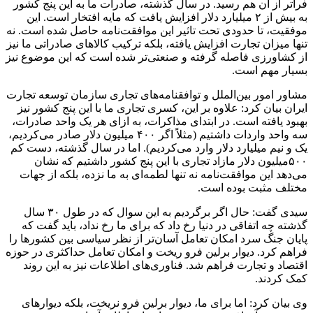
فراتر از آن هم رسید. در سال گذشته، صادرات ما به این پنج کشور
به بیش از ۲ میلیارد دلار افزایش یافت که مایه افتخار است. این
موفقیت، تا حدودی تحت تاثیر این موافقت‌نامه حاصل شده است. نه
تنها میزان تجارت افزایش یافته، بلکه ترکیب کالاهای صادراتی ما نیز
از کشاورزی فاصله گرفته و صنعتی‌تر شده است که این موضوع نیز
بسیار مهم است.
مشاور امور بین‌الملل و توافقنامه‌های تجاری سازمان توسعه تجارت
ایران بیان کرد: علاوه بر این، کسری تجاری ما با این پنج کشور نیز
بهبود یافته است. در ابتدای مذاکرات، به ازای هر یک واحد صادرات،
سه واحد واردات داشتیم (مثلاً اگر ۴۰۰ میلیون دلار صادر می‌کردیم،
یک و نیم میلیارد دلار وارد می‌کردیم). اما در سال گذشته، دست کم
۵۰۰میلیون دلار مازاد تجاری با این پنج کشور داشتیم که نشان
می‌دهد این موافقت‌نامه نه تنها لطمه‌ای به ما نزده، بلکه از جهات
مختلف مثبت بوده است.
سیدی گفت: حال اگر برگردیم به این سوال که در طول ۳۰ سال
گذشته چه اتفاقی در دنیا رخ داد که برای ما رخ نداد، باید گفت که
پایان جنگ سرد امکان تعامل آسان‌تر از نظر سیاسی بین کشورها را
فراهم کرد. دیوار برلین فرو ریخت و امکان تعامل حداکثری در حوزه
اقتصاد و تجارت فراهم شد. فناوری‌های اطلاعات نیز به این روند
کمک کردند.
وی بیان کرد: اما برای ما، دیوار برلین فرو نریخت، بلکه دیوارهای