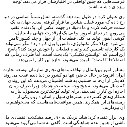
فرصت‌هایی که چنین توافقی در اختیارشان قرار می‌دهد، توجه
ویژه‌ای داشته باشند.
وی عنوان کرد: در طول سه دهه گذشته، اتفاق نسبتاً اساسی در دنیا
رخ داده که مورد غفلت بنیادین ما قرار گرفته است. جهان به یک
سمت حرکت کرده و ما دقیقاً در جهت عکس آن، یک دنده عقب
می‌رویم. در دنیای امروز، وقتی یک ابرقدرت جهانی مانند اپل،
گوشی آیفون تولید می‌کند، قطعات آن از چهل و چند کشور تامین
می‌شود. چرا؟ مگر تکنولوژی، دانش یا پول کم دارد؟ مگر نمی‌تواند
یک کارخانه تاسیس کند و تمام قطعات را خودش تولید کند؟ پاسخ
این است که “توانستن تکنیکی” یک بحث است، اما ظرف زمانی که
اصطلاحاً “اقتصاد” نامیده می‌شود، اجازه این کار را نمی‌دهد.
مشاور امور بین‌الملل و توافقنامه‌های تجاری سازمان توسعه تجارت
ایران افزود: در حال حاضر، تنها دو کشور در دنیا دنده عقب می‌روند
که یکی از آن‌ها ما هستیم. به شما اطمینان می‌دهم که این روندی
که دنبال می‌شود، به هیچ وجه نتیجه نخواهد داد، زیرا ظرف زمان
اجازه این کار را نمی‌دهد. برای تولید کوچک‌ترین محصول، نیاز به
همکاری‌های گسترده و بسترهای سهل و آسان داریم. یکی از
زمینه‌های این همکاری، همین موافقت‌نامه‌هاست که می‌خواهیم به
آن بپردازیم.
وی ابراز عقیده کرد: شاید نزدیک به ۹۰درصد مشکلات اقتصادی ما
ناشی از همین عدم هماهنگی است. گاهی به شما می‌گویند می‌شود