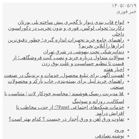
۱۴۰۵/۰۵/۱۹
خبر فوری
انواع قاب بندی دیوار با گچبری پیش ساخته پلی یورتان
دکارت؛ تحولی لوکس، فوری و بدون تخریب در دکوراسیون
داخلی
راهنمای جامع خرید تجهیزات اندازه گیری؛ چطور دقیق‌ترین
ابزارها را آنلاین بخریم؟
دندانپزشکی تحت بیهوشی در شرق تهران
سوالات متداول درباره خرید و نصب گیت فروشگاهی؛ از
قیمت تا تنظیم حساسیت و علت بوق زدن
اخبار هفته
اهمیت آگهی برای تبلیغ محصول، خدمات و برندینگ در صنعت
راهنمای خرید لیبل برای بسته‌بندی، چاپ بارکد و محصولات
صنعتی
📊 مدیریت ریسک هوشمند | محاسبه خودکار لات | متناسب با
اسکالپ، روزانه و سوئینگ
خدمات شبکه‌های اجتماعی 7Panel؛ از جذب مخاطب تا
افزایش درآمد
تفاوت ورق آهن و ورق آجدار در چیست ؟ کدام بهتر است؟
ورود
نوشته تصادفی