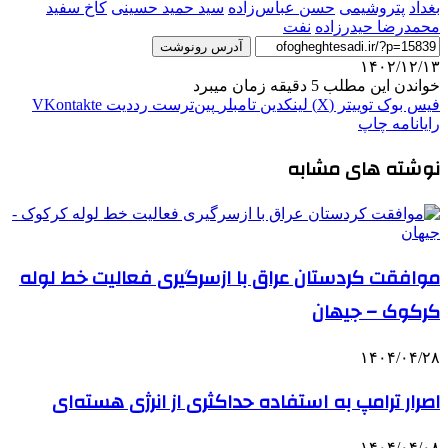
بغداد
پتروشیمی
حسن عباس‌زاده
سید حمید حسینی
کاخ سفید
محمدرضا حیدرزاده
نفت
آدرس رونوشت
۱۴۰۲/۱۲/۱۳
خواندن این مطلب 5 دقیقه زمان میبرد
فیس بوک
توییتر (X)
لینکدین
‫تامبلر
‫پین‌ترست
‫رددیت
‫VKontakte
رایانامه
چاپ
نوشته های مشابه
موافقت کردستان عراق با ازسرگیری فعالیت خط لوله
کرکوک – جیهان
۱۴۰۴/۰۴/۲۸
اصرار ترامپ به استفاده حداکثری از انرژی هسته‌ای
۱۴۰۴/۰۴/۰۸