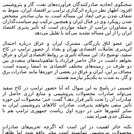
سخنگوی اتحادیه صادرکنندگان فرآورده‌های نفت، گاز و پتروشیمی
افزود: اظهار نظر درباره اثرگذاری ترامپ بر اقتصاد ایران، منوط به
شفاف شدن برخی ابعاد این مساله است. به بیان ساده‌تر مشخص
شدن رویکرد وی در قبال ایران و همچنین ترکیب تیم سیاست‌گذاران
و مشاوران ترامپ از جمله مواردی است که تأثیر پذیری اقتصاد
ایران را از این مساله تشدید می‌کند یا تقلیل می‌دهد.
این عضو اتاق بازرگانی مشترک ایران و عراق درباره احتمال
اثرپذیری تعاملات اقتصادی تهران و بغداد از حضور ترامپ در کاخ
سفید، توضیح داد: این مساله تأثیری بر روابط اقتصادی ایران و عراق
نخواهد داشت. در حال حاضر قرارداد یا تفاهم‌نامه‌های متعددی بین
دو طرف در زمینه‌های مختلف اقتصادی به امضا رسیده است،
مضاف بر این، ایران و عراق در بعضی از حوزه‌ها مانند صادرات برق
و گاز، به شدت به یکدیگر نیازمند هستند.
حسینی در پاسخ به این سوال که آیا حضور ترامپ در کاخ سفید
می‌تواند صادرات محصولات پتروشیمی و منابع ارزی حاصل از
صادرات آن را تحت تأثیر قرار دهد؟ گفت: خیر؛ محصولات این حوزه
تأثیر منفی نخواهند پذیرفت. صادرات کالاهای پتروشیمی ایران به
سایر کشورها حتی در دوره اول ریاست جمهوری ترامپ هم با
مشکل جدی همراه نشد.
نکته حائز اهمیت در این است که اگرچه تحریم‌های صادرات
محصولات پتروشیمی نتوانسته است مؤثر واقع شود اما ظاهراً