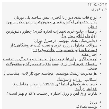
۱۴۰۵/۰۵/۱۷
خبر فوری
انواع قاب بندی دیوار با گچبری پیش ساخته پلی یورتان
دکارت؛ تحولی لوکس، فوری و بدون تخریب در دکوراسیون
داخلی
راهنمای جامع خرید تجهیزات اندازه گیری؛ چطور دقیق‌ترین
ابزارها را آنلاین بخریم؟
دندانپزشکی تحت بیهوشی در شرق تهران
سوالات متداول درباره خرید و نصب گیت فروشگاهی؛ از
قیمت تا تنظیم حساسیت و علت بوق زدن
اخبار هفته
اهمیت آگهی برای تبلیغ محصول، خدمات و برندینگ در صنعت
راهنمای خرید لیبل برای بسته‌بندی، چاپ بارکد و محصولات
صنعتی
📊 مدیریت ریسک هوشمند | محاسبه خودکار لات | متناسب با
اسکالپ، روزانه و سوئینگ
خدمات شبکه‌های اجتماعی 7Panel؛ از جذب مخاطب تا
افزایش درآمد
تفاوت ورق آهن و ورق آجدار در چیست ؟ کدام بهتر است؟
ورود
نوشته تصادفی