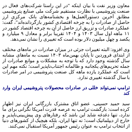
معاون وزیر نفت با بیان اینکه “در این راستا شرکت‌های فعال در
صنعت پتروشیمی با نظارت مستقیم شرکت ملی صنایع پتروشیمی
مطابق آخرین دستورالعمل‌ها و بخشنامه‌های بانک مرکزی ارز
حاصل از صادرات را به چرخه اقتصادی کشور بازگردانده‌اند”، گفت:
عملکرد صادرات و تزریق ارز حاصل از آن به چرخه اقتصاد کشور در
۱۱ ماهه اول سال ۱۴۰۳ و ۱۴۰۴ تقریباً برابر و معادل ۹ میلیارد و
یکصد و چهل میلیون دلار بوده است که تغییری را نشان نمی‌دهد.
وی افزود: البته تغییرات جزئی در میزان صادرات در ماه‌های مختلف
از ابتدای فروردین تا پایان بهمن‌ماه ۱۴۰۳ نسبت به ماه‌های مشابه
سال گذشته وجود دارد که با توجه به مشکلات و موانع صادرات از
جمله تحریم‌های یکجانبه و ظالمانه اجتناب‌ناپذیر است؛ نکته مهم این
است که عملکرد یازده ماهه کل صنعت پتروشیمی در امر صادرات
با سال گذشته تغییری ندارد.
ترامپ نمی‌تواند خللی در صادرات محصولات پتروشیمی ایران وارد
کند
سید حمید حسینی، عضو اتاق مشترک بازرگانی ایران نیز اظهار
کرده است: بازگشت ترامپ به عرصه قدرت آمریکا نگرانی برای ما
ندارد، تنها دغدغه شاید این باشد که رفتارهای وی پیش‌بینی‌ناپذیر و
خارج از دیپلماتیک است؛ نه تنها ایران، بلکه هیچیک از کشورهای دنیا
از انتخاب ترامپ به عنوان رئیس جمهور آمریکا استقبال نمی‌کنند.