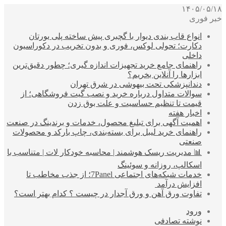
۱۴۰۵/۰۵/۱۸
خبر فوری
انواع قاب بندی دیوار با گچبری پیش ساخته پلی یورتان
دکارت؛ تحولی لوکس، فوری و بدون تخریب در دکوراسیون
داخلی
راهنمای جامع خرید تجهیزات اندازه گیری؛ چطور دقیق‌ترین
ابزارها را آنلاین بخریم؟
دندانپزشکی تحت بیهوشی در شرق تهران
سوالات متداول درباره خرید و نصب گیت فروشگاهی؛ از
قیمت تا تنظیم حساسیت و علت بوق زدن
اخبار هفته
اهمیت آگهی برای تبلیغ محصول، خدمات و برندینگ در صنعت
راهنمای خرید لیبل برای بسته‌بندی، چاپ بارکد و محصولات
صنعتی
📊 مدیریت ریسک هوشمند | محاسبه خودکار لات | متناسب با
اسکالپ، روزانه و سوئینگ
خدمات شبکه‌های اجتماعی 7Panel؛ از جذب مخاطب تا
افزایش درآمد
تفاوت ورق آهن و ورق آجدار در چیست ؟ کدام بهتر است؟
ورود
نوشته تصادفی