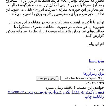
آنطور که شرکت توانیر اعلام کرده، استفاده از برق برای استخراج
رمز ارز صرفاً با مجوز قانونی امکان‌پذیر است و هرگونه فعالیت
غیرمجاز در این حوزه به منزله «سرقت انرژی» تلقی می‌شود. این
تخلف، حق مردم برای دسترسی پایدار به برق را تضییع می‌کند.
توانیر با تأکید بر اهمیت مشارکت مردم در مقابله با این پدیده، از
شهروندان خواست تا در صورت مشاهده مصرف مشکوک یا
فعالیت‌های غیرمجاز، بلافاصله موضوع را از طریق سامانه مذکور
گزارش کنند.
انتهای پیام
منبع:ایسنا
برچسب ها
برق
رمزارزها
آدرس رونوشت
۱۴۰۴/۰۱/۲۹
خواندن این مطلب 1 دقیقه زمان میبرد
فیس بوک
توییتر (X)
لینکدین
‫تامبلر
‫پین‌ترست
‫رددیت
‫VKontakte
رایانامه
چاپ