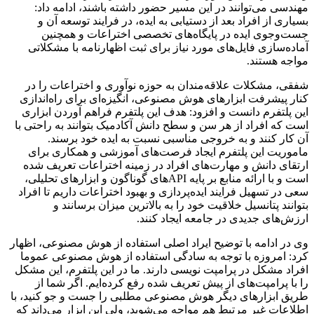
مهندسی می‌توانند در این مسیر حضور داشته باشند، ادامه داد:
بسیاری از افراد بعد از دستیابی به ایده، در فرایند توسعه آن و
جست‌وجوی ایده در پایگاه‌های تخصصی اختراعات و همچنین
آماده‌سازی فایل‌های مورد نیاز برای ثبت اظهارنامه با مشکلاتی
مواجه هستند.
شفقی، مشکلات علاقه‌مندان به حوزه نوآوری و اختراعات را در
کنار پیشرفت ابزارهای هوش مصنوعی، انگیزه‌ای برای راه‌اندازی
این پلتفرم دانست و افزود: هدف این پلتفرم فراهم آوردن ابزاری
است که افراد از هر سن و سطح دانش آکادمیک بتوانند به راحتی با
آن کار کنند و به خروجی مناسبی نسبت به ایده خود برسند.
ماموریت این پلتفرم ایجاد فرصت‌های آموزشی و همکاری برای
ارتقای دانش و مهارت‌های افراد در زمینه اختراعات تعریف شده
است و با ارائه منابع بر پایه APIهای گوناگون و ابزارهای تحلیلی،
سعی در تسهیل فرایند ایده‌پردازی و بهبود اختراعات داریم تا افراد
بتوانند پتانسیل خلاقیت خود را به بالاترین میزان برسانند و
ارزش‌های جدیدی در جامعه ایجاد کنند.
وی در ادامه با توضیح ایراد اصلی استفاده از هوش مصنوعی، اظهار
کرد: امروزه با توجه به سادگی استفاده از هوش مصنوعی عموما
افراد مشکل در پرامپت نویسی دارند. ما در این پلتفرم، این مشکل
را با پرامپت‌های از پیش تعریف شده رفع کرده‌ایم. اگر شما از
طریق ابزارهای دیگر هوش مصنوعی مطلبی را جست و جو کنید، با
اطلاعات غیر مرتبط هم مواجه می‌شوید، ولی این ابزار می‌داند که