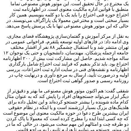
یک مخترع در حال تحقیق است. این موتور هوش مصنوعی تماما
منطبق با قوانین اداره‌ مالکیت معنوی است. در اظهارنامه‌ ثبت
اختراع حوزه‌ فنی اختراع را باید یک یا دو کلمه بنویسیم. همین کار
بسیار سختی است و مخترعین معمولا یک پاراگراف می‌نویسند. در
حالی که این موتور هوش مصنوعی تنها با یک پرسش پاسخ می‌دهد.
به نقل از مرکز آموزش و گفتمان‌سازی پژوهشگاه فضای مجازی،
وی ادامه داد: در فازهای اولیه توسعه پلتفرم، فراخوانی عمومی در
تهران منتشر شد و با استقبال چشمگیر ۸۸ نفر از اقشار مختلف
جامعه ازجمله پزشکان، مهندسان، دانشجویان و حتی یک نوجوان ۱۲
ساله مواجه شدیم. حاصل این مشارکت ثبت بیش از ۲۰۰ اظهارنامه
اختراع بود. باید تذکر بدهیم که فرایند ثبت اختراع شامل بارگذاری
اظهارنامه و نقشه‌های فنی در سایت اداره ثبت اختراعات، بررسی
اولیه و درصورت تأیید، ارسال به مرجع داوری و درنهایت چاپ در
روزنامه رسمی و صدور گواهی ثبت اختراع است.
شفقی گفت: هم اکنون موتور هوش مصنوعی ما بهتر و دقیق‌تر از
دیگر ابزار می‌تواند جستجوهای افراد را پایش کند که به عنوان مثال
کدام ماده‌ شوینده را بیشتر جستجو کرده‌اند و این تحلیل داده برای
هلدینگ‌های بزرگ بسیار ارزشمند است و یا اینکه در نظام حقوقی
ایران بیشترین طرح دعوا در حوزه‌ مالکیت معنوی این موضوع است
که چه کسی ابتدا ایده را مطرح کرده است که معمولا با پاک کردن
دو طرفه‌ چت و امثالهم این مهم سخت می‌شود. در حالی که ما در
این موتور جستجو می‌توانیم تا هزارم ثانیه را به مراجع قانونی