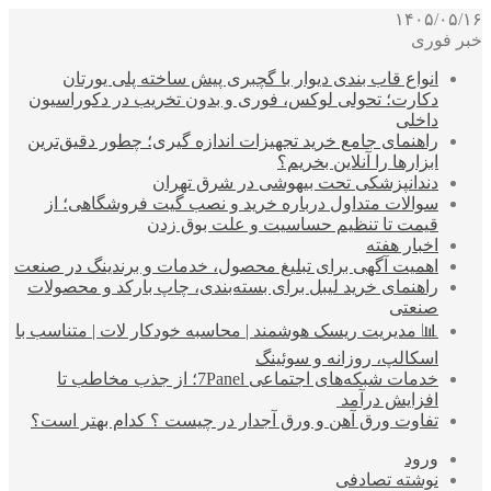
۱۴۰۵/۰۵/۱۶
خبر فوری
انواع قاب بندی دیوار با گچبری پیش ساخته پلی یورتان
دکارت؛ تحولی لوکس، فوری و بدون تخریب در دکوراسیون
داخلی
راهنمای جامع خرید تجهیزات اندازه گیری؛ چطور دقیق‌ترین
ابزارها را آنلاین بخریم؟
دندانپزشکی تحت بیهوشی در شرق تهران
سوالات متداول درباره خرید و نصب گیت فروشگاهی؛ از
قیمت تا تنظیم حساسیت و علت بوق زدن
اخبار هفته
اهمیت آگهی برای تبلیغ محصول، خدمات و برندینگ در صنعت
راهنمای خرید لیبل برای بسته‌بندی، چاپ بارکد و محصولات
صنعتی
📊 مدیریت ریسک هوشمند | محاسبه خودکار لات | متناسب با
اسکالپ، روزانه و سوئینگ
خدمات شبکه‌های اجتماعی 7Panel؛ از جذب مخاطب تا
افزایش درآمد
تفاوت ورق آهن و ورق آجدار در چیست ؟ کدام بهتر است؟
ورود
نوشته تصادفی