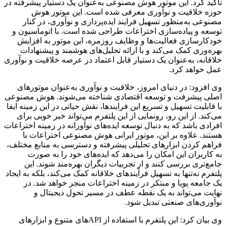
تأکید کرد. این موتور هوش مصنوعی به‌عنوان یک دستیار پیشرفته در
حوزه خلاقیت و نوآوری معرفی شده است. این موتور هوش
مصنوعی به‌منظور تسهیل فرایند ایده‌پردازی و نوآوری، در کنار
توسعه و پیاده‌سازی اختراعات طراحی شده است. با اتوماسیون و
خودکارسازی فعالیت‌ها و وظایف روزمره، این موتور به افزایش
بهره‌وری کمک می‌کند و با ارائه تحلیل‌های هوشمند و پیشنهادات
خلاقانه، به‌عنوان یک دستیار قابل اعتماد در عرصه خلاقیت و نوآوری
عمل خواهد کرد.
وی افزود: در دنیای امروز، خلاقیت و نوآوری به‌عنوان موتورهای
اصلی پیشرفت و توسعه اقتصادی شناخته می‌شوند. هوش مصنوعی
با قابلیت تسهیل و تسریع این فرایندها، نقش حیاتی در این زمینه ایفا
می‌کند. از این رو، رونمایی از این پلتفرم می‌تواند خبر خوبی برای
افرادی باشد که به دنبال توسعه ایده‌های نوآورانه در زمینه اختراعات
هستند. علاوه بر این، موتور ایرانی هوش مصنوعی اختراعات با
فراهم کردن ابزارهای تحلیلی پیشرفته و دسترسی به منابع مختلف،
به کاربران این امکان را می‌دهد که ایده‌های خود را به‌ صورت
جامع‌تری بررسی کنند و از تجربیات دیگران بهره‌مند شوند. این
پلتفرم نه‌تنها به تسهیل فرآیندهای خلاقانه کمک می‌کند، بلکه به ایجاد
یک جامعه پویا و مبتکر در زمینه اختراعات منجر خواهد شد. در
نهایت می‌تواند به یک نقطه عطف در مسیر تحول دیجیتال و
نوآوری‌های صنعتی تبدیل شود.
وی بیان کرد: این پلتفرم با استفاده از APIهای متنوع و ابزارهای