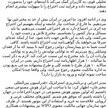
تحلیلی قوی، به کاربران کمک می‌کند تا ایده‌های خود را به‌صورت
منظم توسعه داده و فرآیند ثبت اختراع را با سهولت بیشتری انجام
دهند.
وی در ادامه افزود: ما امروز در ایران بیش از حد به مخترعین بها
می‌دهیم. ما فارغ از شناخت نیاز جامعه و اینکه بفهمیم این اختراع
چه اثری در اجتماع دارد به هر اختراعی اهمیت می‌دهیم. ما باید
مسائل و نیاز کشور را بشناسیم. مخترع تلاش و زحمت خود را
می‌کشد، ولی باید به این تلاش جهت داده شود. جدا از اینکه عده‌ای
صرفا می‌خواهند یک گواهی‌نامه‌ ثبت اختراع داشته باشند. کافی
است شما به دو بیمارستان دولتی رجوع کنید تا ببینید که ما از فقدان
وسایلی رنج می‌بریم که نه توانایی تولیدش را داریم و نه توانایی
واردات آن را. باید مخترع به این سمت حرکت کند. لازم به ذکر است
ما سالیانه ۱۰ هزار اظهارنامه‌ ثبت اختراع داریم. یعنی در ایران
سالانه ۱۰ هزار طرح با نقشه‌ کلی و طرح پیشنهاده مدعی بدیع بودن
به اداره‌ مالکیت معنوی رجوع می‌کنند. ولی واقعا چندتا امکان
ساخت نمونه اولیه و ورود به بازار را دارد؟
مدیر اجرایی و برنامه‌ریزی استراتژیک «فدراسیون بین‌المللی
مخترعان» اظهار کرد: ما با ساخت این ابزار هوش مصنوعی سعی
داشتیم که اولین موتور هوش مصنوعی در حوزه اختراعات در جهان
را داشته باشیم که موفق هم شدیم. کشورهای مختلف عربی و
اروپایی علاقه‌مند به خرید و استفاده از این موتور هستند. از طرف
خود سازمان جهانی مالکیت معنوی WIPO نیز پیشنهادات همکاری