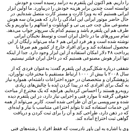
را داریم. هم اکنون این پلتفرم به درآمد رسیده است و خودش
توانسته است چندین برابر هزینه‌ خودش را دربیاورد. ما اولین ابزار
ایرانی هستیم که به ویزا کارت و مستر کارت متصل شده‌ایم. در
حال حاضر موتور ایرانی این آمادگی را دارد که همزمان سه هوش
مصنوعی مثل چت جی پی تی و کوپایلوت و امثالهم را بیاوریم و یک
طرف هم این پلتفرم باشد و ببینیم کدام یک سریع‌تر جواب می‌دهد.
تمام سرورهای ما در داخل ایران است و توسط نخبگان ایرانی
نوشته شده است و هر فرد ایرانی هم ۶ ماه می‌تواند رایگان از این
محصول استفاده کند و برای افراد خارج از کشور هم صرفا با
پرداخت ۴۸ دلار امکان استفاده از این ابزار وجود دارد. جدا از اینکه
تنها ابزار هوش مصنوعی هستیم که در داخل ایران فیلتر نیستیم.
شفقی درباره‌ شکل‌گیری این پلتفرم گفت: به‌عنوان فردی که از
سال ۲۰۰۸ با بیش از ۱۰۰۰ ارتباط مستقیم با مخترعان، نوآوران،
پژوهشگران و متخصصان در حوزه اختراعات داشته‌ام، همواره نیاز
به کمک برای افرادی که در پیدا کردن ایده با چالش‌های زیادی
روبه‌رو هستند را احساس کرده‌ایم. هرآنچه که یک مخترع از مباحث
حقوقی گرفته تا موارد فنی و اجرایی نیاز دارد، در این پلتفرم دیده
شده و سرویسی برای آن طراحی شده است. کاربر می‌تواند از همه
این خدمات استفاده کند تا بتواند اختراعی متناسب با نیاز و ایده‌ای
که در ذهن دارد، طراحی کند و آن را برای ثبت کردن و دریافت
گواهی ثبت اختراع آماده کند.
وی با اشاره به این باور نادرست که فقط افراد با رشته‌های فنی