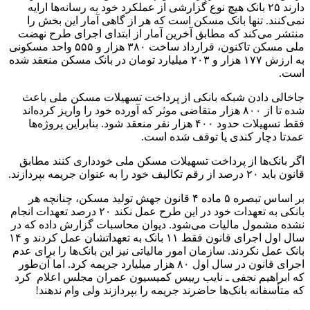
دارند ۲۵ بانک هیچ نوع گزارشی از عملکرد خود به رسانه‌ها ارایه
نمی‌کنند. تنها بانک مسکن است که هر از گاهی آمار این بخش را
منتشر می‌کند که مطابق آخرین آمار از ابتدای اجرای طرح نهضت
ملی مسکن تاکنون، قرارداد ساخت ۳۸۰ هزار و ۵۵۵ واحد مسکونی
به ارزش ۱۷۷ هزار و ۲۰۳ میلیارد تومان در بانک مسکن منعقد شده
است.
جاخالی دادن شبکه بانکی از پرداخت تسهیلات مسکن ملی باعث
شده تا از ۸۰۰ هزار متقاضی موثر که آورده خود را واریز کرده‌اند
فقط تسهیلات حدود ۴۰۰ هزار نفر منعقد شود. بنابراین پروژه‌ها
عمدتا دچار کندی یا توقف شده است.
اگر بانک‌ها از پرداخت تسهیلات مسکن ملی خودداری کنند مطابق
قانون باید ۲۰ درصد از رقم تکالیف خود را به عنوان جریمه بپردازند.
بر اساس تبصره ۵ ماده ۴ قانون جهش تولید مسکن، چنانچه هر
بانکی به تعهدات خود در این طرح عمل نکند ۲۰ درصد تعهدات انجام
نشده مشمول مالیات می‌شود. دیوان محاسبات گزارش داده که در
سال اول اجرای قانون فقط ۱۱ بانک به تعهداتشان عمل کردند و ۱۴
بانک عمل نکردند. سازمان امور مالیاتی نیز این بانک‌ها را برای عدم
اجرای قانون در سال اول ۸۰ هزار میلیارد جریمه کرد. اما آن‌طور
که ابراهیم نجفی ـ نایب رییس کمیسیون عمران مجلس اعلام کرد
که متأسفانه بانک‌ها حاضرند جریمه را بپردازند ولی وام ندهند!