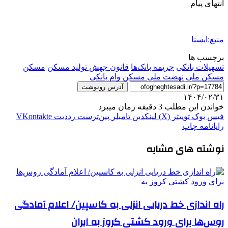
انتهای پیام
منبع:ایسنا
برچسب ها
تسهیلات بانکی
جریمه بانک‌ها
قانون جهش تولید مسکن
مسكن
مسکن ملی
نهضت ملی مسکن
وام بانکی
آدرس رونوشت
۱۴۰۴/۰۲/۳۱
خواندن این مطلب 3 دقیقه زمان میبرد
فیس بوک
توییتر (X)
لینکدین
‫تامبلر
‫پین‌ترست
‫رددیت
‫VKontakte
رایانامه
چاپ
نوشته های مشابه
راه اندازی خط دریایی انزلی به کاسپین/ اعلام آمادگی
روس‌ها برای ورود کشتی کروز به ایران