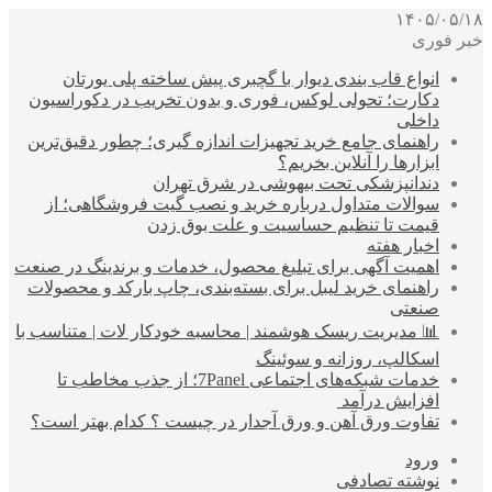
۱۴۰۵/۰۵/۱۸
خبر فوری
انواع قاب بندی دیوار با گچبری پیش ساخته پلی یورتان
دکارت؛ تحولی لوکس، فوری و بدون تخریب در دکوراسیون
داخلی
راهنمای جامع خرید تجهیزات اندازه گیری؛ چطور دقیق‌ترین
ابزارها را آنلاین بخریم؟
دندانپزشکی تحت بیهوشی در شرق تهران
سوالات متداول درباره خرید و نصب گیت فروشگاهی؛ از
قیمت تا تنظیم حساسیت و علت بوق زدن
اخبار هفته
اهمیت آگهی برای تبلیغ محصول، خدمات و برندینگ در صنعت
راهنمای خرید لیبل برای بسته‌بندی، چاپ بارکد و محصولات
صنعتی
📊 مدیریت ریسک هوشمند | محاسبه خودکار لات | متناسب با
اسکالپ، روزانه و سوئینگ
خدمات شبکه‌های اجتماعی 7Panel؛ از جذب مخاطب تا
افزایش درآمد
تفاوت ورق آهن و ورق آجدار در چیست ؟ کدام بهتر است؟
ورود
نوشته تصادفی