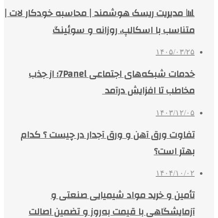
📊 مدیریت ریسک هوشمند | محاسبه خودکار لات |
متناسب با اسکالپ، روزانه و سوئینگ
۱۴۰۵/۰۳/۲۵
خدمات شبکه‌های اجتماعی 7Panel؛ از جذب
مخاطب تا افزایش درآمد
۱۴۰۳/۱۲/۰۵
تفاوت ورق آهن و ورق آجدار در چیست ؟ کدام
بهتر است؟
۱۴۰۴/۱۰/۰۲
تأمین و خرید مواد شیمیایی صنعتی و
آزمایشگاهی با قیمت به‌روز و تضمین اصالت