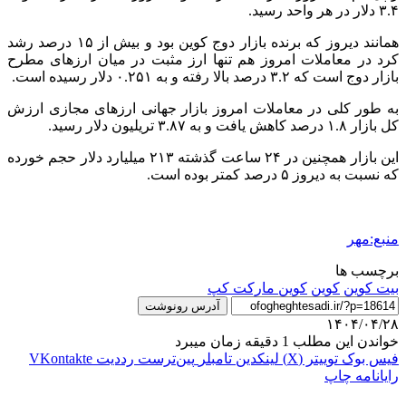
۳.۴ دلار در هر واحد رسید.
همانند دیروز که برنده بازار
دوج
کوین بود و بیش از ۱۵ درصد رشد
کرد در معاملات امروز هم تنها ارز مثبت در میان ارزهای مطرح
بازار
دوج
است که ۳.۲ درصد بالا رفته و به ۰.۲۵۱ دلار رسیده است.
به طور کلی در معاملات امروز بازار جهانی ارزهای مجازی ارزش
کل بازار ۱.۸ درصد کاهش یافت و به ۳.۸۷ تریلیون دلار رسید.
این بازار همچنین در ۲۴ ساعت گذشته ۲۱۳ میلیارد دلار حجم خورده
که نسبت به دیروز ۵ درصد کمتر بوده است.
منبع:مهر
برچسب ها
بیت کوین
کوین
کوین مارکت کپ
آدرس رونوشت
۱۴۰۴/۰۴/۲۸
خواندن این مطلب 1 دقیقه زمان میبرد
فیس بوک
توییتر (X)
لینکدین
‫تامبلر
‫پین‌ترست
‫رددیت
‫VKontakte
رایانامه
چاپ