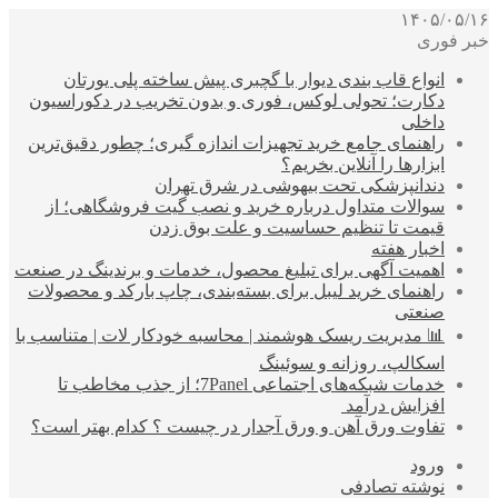
۱۴۰۵/۰۵/۱۶
خبر فوری
انواع قاب بندی دیوار با گچبری پیش ساخته پلی یورتان
دکارت؛ تحولی لوکس، فوری و بدون تخریب در دکوراسیون
داخلی
راهنمای جامع خرید تجهیزات اندازه گیری؛ چطور دقیق‌ترین
ابزارها را آنلاین بخریم؟
دندانپزشکی تحت بیهوشی در شرق تهران
سوالات متداول درباره خرید و نصب گیت فروشگاهی؛ از
قیمت تا تنظیم حساسیت و علت بوق زدن
اخبار هفته
اهمیت آگهی برای تبلیغ محصول، خدمات و برندینگ در صنعت
راهنمای خرید لیبل برای بسته‌بندی، چاپ بارکد و محصولات
صنعتی
📊 مدیریت ریسک هوشمند | محاسبه خودکار لات | متناسب با
اسکالپ، روزانه و سوئینگ
خدمات شبکه‌های اجتماعی 7Panel؛ از جذب مخاطب تا
افزایش درآمد
تفاوت ورق آهن و ورق آجدار در چیست ؟ کدام بهتر است؟
ورود
نوشته تصادفی