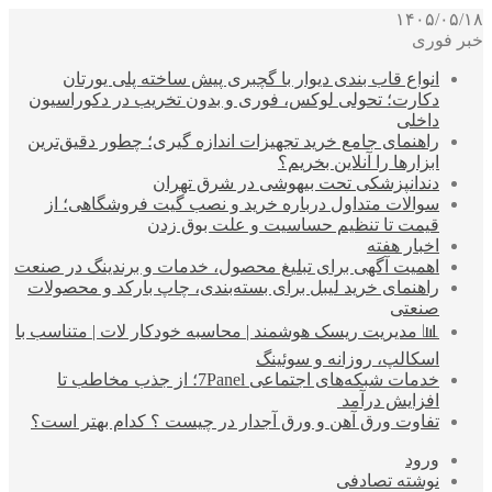
۱۴۰۵/۰۵/۱۸
خبر فوری
انواع قاب بندی دیوار با گچبری پیش ساخته پلی یورتان
دکارت؛ تحولی لوکس، فوری و بدون تخریب در دکوراسیون
داخلی
راهنمای جامع خرید تجهیزات اندازه گیری؛ چطور دقیق‌ترین
ابزارها را آنلاین بخریم؟
دندانپزشکی تحت بیهوشی در شرق تهران
سوالات متداول درباره خرید و نصب گیت فروشگاهی؛ از
قیمت تا تنظیم حساسیت و علت بوق زدن
اخبار هفته
اهمیت آگهی برای تبلیغ محصول، خدمات و برندینگ در صنعت
راهنمای خرید لیبل برای بسته‌بندی، چاپ بارکد و محصولات
صنعتی
📊 مدیریت ریسک هوشمند | محاسبه خودکار لات | متناسب با
اسکالپ، روزانه و سوئینگ
خدمات شبکه‌های اجتماعی 7Panel؛ از جذب مخاطب تا
افزایش درآمد
تفاوت ورق آهن و ورق آجدار در چیست ؟ کدام بهتر است؟
ورود
نوشته تصادفی