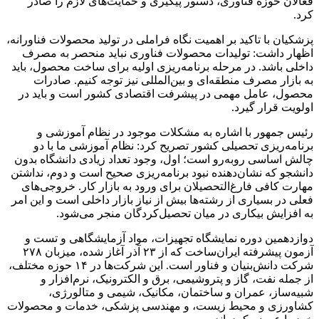
فعالان حوزه فناوری، دستور پیگیری و حمایت‌های لازم را صادر
کرد.
پزشکیان با تاکید بر اهمیت نگاه فراملی در تولید محصولات فناورانه،
اظهار داشت: تولیدات محصولات فناوری نباید منحصر به مصرف
داخلی باشد. در مرحله برنامه‌ریزی اولیه برای ساخت محصول، باید
به بازار مصرف منطقه‌ای و بین‌المللی نیز توجه کنیم. صادرات
محصول، عامل مهمی در پیشرفت اقتصادی کشور است و باید در
اولویت قرار گیرد.
رئیس جمهور با اشاره به مشکلات موجود در نظام آموزشی و
برنامه‌ریزی تحصیلی کشور تصریح کرد: نظام آموزشی ما با دو
چالش اساسی روبه‌رو است؛ اول، وجود تعداد زیادی دانشگاه بدون
دانشجو که نشان‌دهنده نبود برنامه‌ریزی صحیح است و دوم، نداشتن
مهارت کافی فارغ‌التحصیلان برای ورود به بازار کار. خروجی‌های
فعلی در بسیاری از رشته‌ها بیش از نیاز بازار داخلی است و این امر
به افزایش بیکاری در میان تحصیل‌کردگان منجر می‌شود.
دوازدهمین دوره نمایشگاه تجهیزات، مواد آزمایشگاهی و تست و
آزمون پیشرفته ایران‌ساخت که از ۲۳ آذر آغاز شده، میزبان ۲۷۸
شرکت دانش‌بنیان و فناور است. این شرکت‌ها در ۱۴ حوزه مختلف،
از جمله نفت، گاز و پتروشیمی، برق و الکترونیک، نرم‌افزار و
شبیه‌ساز، عمران و ساختمان، مکانیک، شیمی و متالورژی،
کشاورزی و محیط زیست، و مهندسی پزشکی، خدمات و محصولات