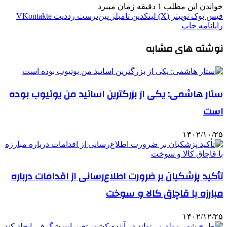
خواندن این مطلب 1 دقیقه زمان میبرد
فیس بوک
توییتر (X)
لینکدین
‫تامبلر
‫پین‌ترست
‫رددیت
‫VKontakte
رایانامه
چاپ
نوشته های مشابه
ستار هاشمی: یکی از بزرگترین اساتید من یوتیوب بوده
است
۱۴۰۲/۱۰/۲۵
تأکید پزشکیان بر ضرورت اطلاع‌رسانی از اقدامات درباره
مبارزه با قاچاق کالا و سوخت
۱۴۰۲/۱۲/۲۵