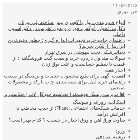
۱۴۰۵/۰۵/۱۶
خبر فوری
انواع قاب بندی دیوار با گچبری پیش ساخته پلی یورتان
دکارت؛ تحولی لوکس، فوری و بدون تخریب در دکوراسیون
داخلی
راهنمای جامع خرید تجهیزات اندازه گیری؛ چطور دقیق‌ترین
ابزارها را آنلاین بخریم؟
دندانپزشکی تحت بیهوشی در شرق تهران
سوالات متداول درباره خرید و نصب گیت فروشگاهی؛ از
قیمت تا تنظیم حساسیت و علت بوق زدن
اخبار هفته
اهمیت آگهی برای تبلیغ محصول، خدمات و برندینگ در صنعت
راهنمای خرید لیبل برای بسته‌بندی، چاپ بارکد و محصولات
صنعتی
📊 مدیریت ریسک هوشمند | محاسبه خودکار لات | متناسب با
اسکالپ، روزانه و سوئینگ
خدمات شبکه‌های اجتماعی 7Panel؛ از جذب مخاطب تا
افزایش درآمد
تفاوت ورق آهن و ورق آجدار در چیست ؟ کدام بهتر است؟
ورود
نوشته تصادفی