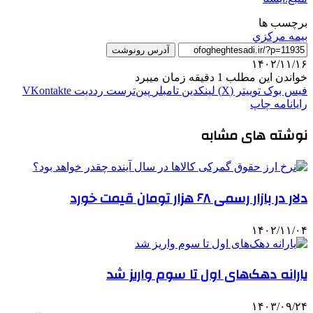
برچسب ها
بيمه مركزي
آدرس رونوشت
۱۴۰۲/۱۱/۱۶
خواندن این مطلب 1 دقیقه زمان میبرد
فیس بوک
توییتر (X)
لینکدین
‫تامبلر
‫پین‌ترست
‫رددیت
‫VKontakte
رایانامه
چاپ
نوشته های مشابه
دلار در بازار رسمی ۶۸ هزار تومان قیمت خورد
۱۴۰۲/۱۱/۰۴
یارانه دهک‌های اول تا سوم واریز شد
۱۴۰۳/۰۹/۲۴