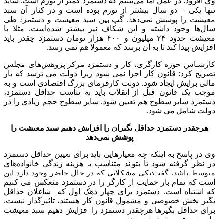
وی افزود: در عمل اما می‌بینیم که دستمزد کمتر از تورم است. شاید
تنها یکی – دو سال بیشتر از تورم بوده است و در کنار آن سبد
معیشت را پوشش نمی‌دهد. گپ بین سبد معیشت و دستمزد طی
سال‌ها وجود داشته و این شکاف نیز بیشتر شده‌است. مثلا با
معیشت حدود ۲۴ میلیون و ۴۰۰ هزار تومان دستمزد چقدر باید
افزایش پیدا کند تا به آن برسد که معمولا هم نمی رسد.
کارشناس حوزه کارگری، کار و دستمزد مرکز پژوهش‌های مجلس
تصریح کرد: قانون کار اجرا نمی شود زیرا دولت می ترسد که بار
مالی برایش ایجاد شود. دولت کارفرمای بزرگ اقتصادی است و به
موجب یک قانون قبل از انقلاب باید به تناسب حداقل دستمزد،
دستمزد سایر سطوح هم تعیین شود. سایر سطوح حجم زیادی را در
دولت شامل می شود.
هرچقدر دستمزد حداقل بگیران را افزایش دهیم سبد معیشت را
پوشش نمی‌دهد
وی در پاسخ به اینکه چه معیارهایی باید برای تعیین حداقل دستمزد
در نظر گرفته شود تا بتواند متناسب با هزینه زندگی خانواده‌های
متوسط باشد، گفت:یکی مشکلاتی که در حال حاضر وجود دارد این
است که تمام بار حمایت از کارگر را در دستمزد منعکس می کنیم
که اشتباه است. دستمزد برای چهار دهک اول که شاغلان حداقل
بگیر بخش خصوصی و مشمول قانون کار هستند، تاثیرگذار نیست.
برای حداقل بگیرها هرچقدر دستمزد را افزایش دهیم سبد معیشت