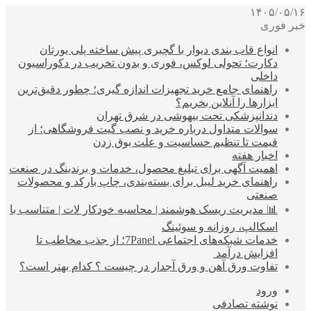
۱۴۰۵/۰۵/۱۶
خبر فوری
انواع قاب بندی دیوار با گچبری پیش ساخته پلی یورتان
دکارت؛ تحولی لوکس، فوری و بدون تخریب در دکوراسیون
داخلی
راهنمای جامع خرید تجهیزات اندازه گیری؛ چطور دقیق‌ترین
ابزارها را آنلاین بخریم؟
دندانپزشکی تحت بیهوشی در شرق تهران
سوالات متداول درباره خرید و نصب گیت فروشگاهی؛ از
قیمت تا تنظیم حساسیت و علت بوق زدن
اخبار هفته
اهمیت آگهی برای تبلیغ محصول، خدمات و برندینگ در صنعت
راهنمای خرید لیبل برای بسته‌بندی، چاپ بارکد و محصولات
صنعتی
📊 مدیریت ریسک هوشمند | محاسبه خودکار لات | متناسب با
اسکالپ، روزانه و سوئینگ
خدمات شبکه‌های اجتماعی 7Panel؛ از جذب مخاطب تا
افزایش درآمد
تفاوت ورق آهن و ورق آجدار در چیست ؟ کدام بهتر است؟
ورود
نوشته تصادفی