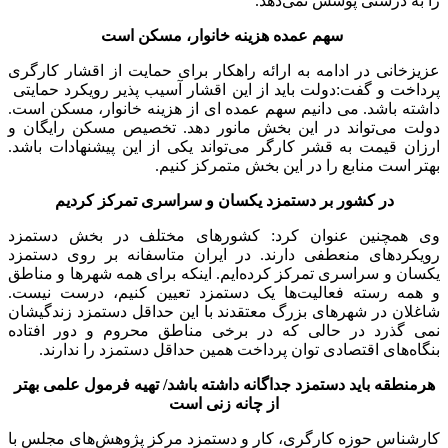
را به درستی پوشش نمی‌دهد.
سهم عمده هزینه‌ خانوار، مسکن است
عزیزخانی در ادامه به ارائه راهکار برای حمایت از اقشار کارگری
پرداخت و گفت:‌دولت باید از این اقشار آسیب پذیر رویکرد حمایتی
داشته باشد. می دانیم سهم عمده ای از هزینه خانوار، مسکن است.
دولت می‌تواند در این بخش مانور دهد. تخصیص مسکن رایگان و
ارزان قیمت به قشر کارگر می‌تواند یکی از این پیشنهادات باشد.
بهتر است منابع را در این بخش متمرکز کنیم.
در کشور بر دستمزد یکسان و سراسری تمرکز کردیم
وی همچنین عنوان کرد: کشورهای مختلف در بخش دستمزد
رویکردهای منعطفی دارند. در ایران متاسفانه بر روی دستمزد
یکسان و سراسری تمرکز کرده‌ایم. اینکه برای همه شهرها و مناطق
و همه رسته فعالیت‌ها یک دستمزد تعیین کنیم،‌ درست نیست.
شاغلان در شهرهای بزرگ معتقدند با این حداقل دستمزد زندگیشان
نمی گذرد در حالی که در برخی مناطق محروم و دور افتاده
بنگاه‌های اقتصادی توان پرداخت همین حداقل دستمزد را ندارند.
هرمنطقه باید دستمزد جداگانه داشته باشد/ تهیه فرمول علمی بهتر
از چانه زنی است
کارشناس حوزه کارگری، کار و دستمزد مرکز پژوهش‌های مجلس با