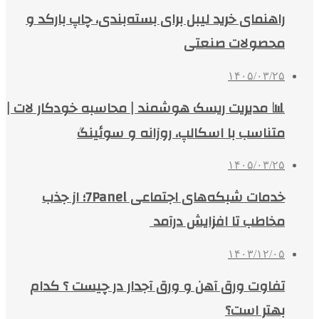
راهنمای خرید لیبل برای بسته‌بندی، چاپ بارکد و
محصولات صنعتی
۱۴۰۵/۰۳/۲۵
📊 مدیریت ریسک هوشمند | محاسبه خودکار لات |
متناسب با اسکالپ، روزانه و سوئینگ
۱۴۰۵/۰۳/۲۵
خدمات شبکه‌های اجتماعی 7Panel؛ از جذب
مخاطب تا افزایش درآمد
۱۴۰۳/۱۲/۰۵
تفاوت ورق آهن و ورق آجدار در چیست ؟ کدام
بهتر است؟