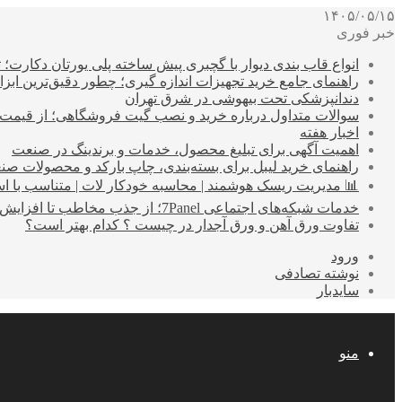
۱۴۰۵/۰۵/۱۵
خبر فوری
انواع قاب بندی دیوار با گچبری پیش ساخته پلی یورتان دکارت
راهنمای جامع خرید تجهیزات اندازه گیری؛ چطور دقیق‌ترین ابزاره
دندانپزشکی تحت بیهوشی در شرق تهران
سوالات متداول درباره خرید و نصب گیت فروشگاهی؛ از قیمت
اخبار هفته
اهمیت آگهی برای تبلیغ محصول، خدمات و برندینگ در صنعت
راهنمای خرید لیبل برای بسته‌بندی، چاپ بارکد و محصولات صن
📊 مدیریت ریسک هوشمند | محاسبه خودکار لات | متناسب با اس
خدمات شبکه‌های اجتماعی 7Panel؛ از جذب مخاطب تا افزایش درآمد
تفاوت ورق آهن و ورق آجدار در چیست ؟ کدام بهتر است؟
ورود
نوشته تصادفی
سایدبار
منو