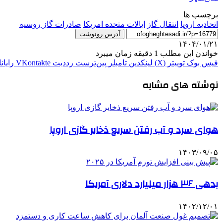
برچسب ها
اتحادیه اروپا
انتقال گاز
ایالات متحده امریکا
صادرات گاز روسیه
آدرس رونوشت
۱۴۰۴/۰۱/۲۱
خواندن این مطلب 1 دقیقه زمان میبرد
فیس بوک
توییتر (X)
لینکدین
‫تامبلر
‫پین‌ترست
‫رددیت
‫VKontakte
رایان
نوشته های مشابه
هوای سرد و آب رفتن سریع ذخایر گازی اروپا
۱۴۰۳/۰۹/۰۵
بدهی ۳۶ هزار میلیارد دلاری آمریکا
۱۴۰۲/۱۲/۰۱