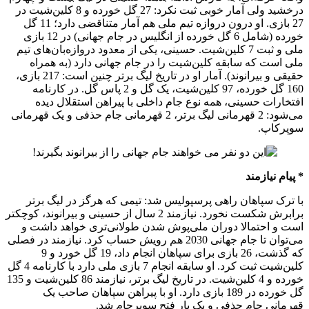
درخشید ولی آمار خوبی ثبت نکرد: 27 گل خورده و 8 کلین‌شیت در
27 بازی. او درون دروازه تیم ملی هم آمار متناقضی دارد؛ 11 گل
خورده (شامل 6 گل خورده از انگلیس در جام جهانی) در 12 بازی
ملی و ثبت 7 کلین‌شیت. حسینی، یکی از معدود دروازه‌بان‌های تیم
ملی است که سابقه کلین‌شیت را در جام جهانی دارد (به همراه
حقیقی و بیرانوند). آمار او در تاریخ لیگ برتر چنین است: 217 بازی،
160 گل خورده، 97 کلین‌شیت، یک گل و 2 پاس گل. در کارنامه
افتخارات حسینی، همه نوع جام داخلی با پیراهن استقلال دیده
می‌شود: 2 قهرمانی لیگ برتر، 2 قهرمانی جام حذفی و یک قهرمانی
سوپرکاپ.
* پیام نیازمند
با ترک سپاهان راهی پرسپولیس شد: تیمی که هرگز در لیگ برتر
برابرش شکست نخورد. نیازمند 2 سال از حسینی و بیرانوند، کوچکتر
است و احتمالا دوران ملی‌پوش شدن طولانی‌تری خواهد داشت و
می‌توان تا جام جهانی 2030 هم رویش حساب کرد. نیازمند در فصلی
که گذشت، 26 بازی برای سپاهان انجام داد، 19 گل خورد و 9
کلین‌شیت ثبت کرد. او سابقه انجام 7 بازی ملی دارد با کارنامه 4 گل
خورده و 4 کلین‌شیت. در تاریخ لیگ برتر، نیازمند 86 کلین‌شیت و 135
گل خورده در 189 بازی دارد. او با پیراهن سپاهان صاحب یک
قهرمانی جام حذفی و یک بار فتح سوپرجام شد.