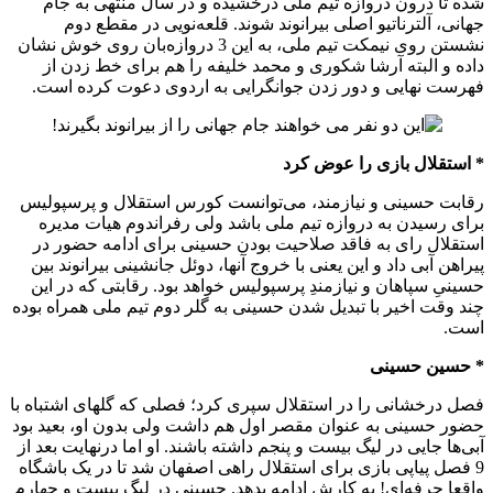
شده تا درون دروازه تیم ملی درخشیده و در سال منتهی به جام
جهانی، آلترناتیو اصلی بیرانوند شوند. قلعه‌نویی در مقطع دوم
نشستن روی نیمکت تیم ملی، به این 3 دروازه‌بان روی خوش نشان
داده و البته آرشا شکوری و محمد خلیفه را هم برای خط زدن از
فهرست نهایی و دور زدن جوانگرایی به اردوی دعوت کرده است.
* استقلال بازی را عوض کرد
رقابت حسینی و نیازمند، می‌توانست کورس استقلال و پرسپولیس
برای رسیدن به دروازه تیم ملی باشد ولی رفراندوم هیات مدیره
استقلال رای به فاقد صلاحیت بودن حسینی برای ادامه حضور در
پیراهن آبی داد و این یعنی با خروج آنها، دوئل جانشینی بیرانوند بین
حسینیِ سپاهان و نیازمندِ پرسپولیس خواهد بود. رقابتی که در این
چند وقت اخیر با تبدیل شدن حسینی به گلر دوم تیم ملی همراه بوده
است.
* حسین حسینی
فصل درخشانی را در استقلال سپری کرد؛ فصلی که گلهای اشتباه با
حضور حسینی به عنوان مقصر اول هم داشت ولی بدون او، بعید بود
آبی‌ها جایی در لیگ بیست و پنجم داشته باشند. او اما درنهایت بعد از
9 فصل پیاپی بازی برای استقلال راهی اصفهان شد تا در یک باشگاه
واقعا حرفه‌ای! به کارش ادامه بدهد. حسینی در لیگ بیست و چهارم