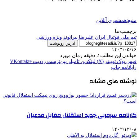
منبع:همشهری آنلاین
برچسب ها
تیم ملی فوتبال ایران
عليرضا بيرانوند
ویژه ورزشی
آدرس رونوشت
۱۴۰۴/۰۵/۱۶
خواندن این مطلب 2 دقیقه زمان میبرد
فیس بوک
توییتر (X)
لینکدین
‫تامبلر
‫پین‌ترست
‫رددیت
‫VKontakte
رایانامه
چاپ
نوشته های مشابه
کارنامه سرمربی جدید استقلال مقابل مدعیان
۱۴۰۲/۱۲/۰۸