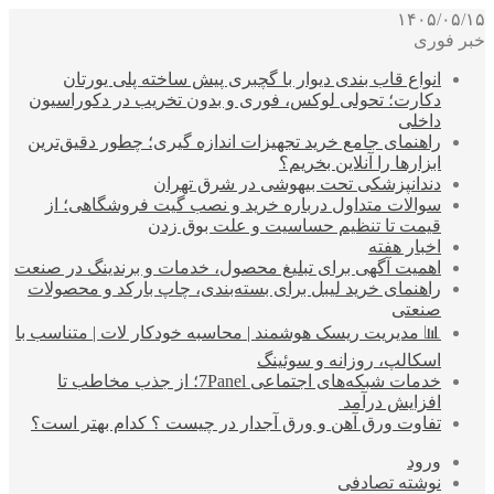
۱۴۰۵/۰۵/۱۵
خبر فوری
انواع قاب بندی دیوار با گچبری پیش ساخته پلی یورتان
دکارت؛ تحولی لوکس، فوری و بدون تخریب در دکوراسیون
داخلی
راهنمای جامع خرید تجهیزات اندازه گیری؛ چطور دقیق‌ترین
ابزارها را آنلاین بخریم؟
دندانپزشکی تحت بیهوشی در شرق تهران
سوالات متداول درباره خرید و نصب گیت فروشگاهی؛ از
قیمت تا تنظیم حساسیت و علت بوق زدن
اخبار هفته
اهمیت آگهی برای تبلیغ محصول، خدمات و برندینگ در صنعت
راهنمای خرید لیبل برای بسته‌بندی، چاپ بارکد و محصولات
صنعتی
📊 مدیریت ریسک هوشمند | محاسبه خودکار لات | متناسب با
اسکالپ، روزانه و سوئینگ
خدمات شبکه‌های اجتماعی 7Panel؛ از جذب مخاطب تا
افزایش درآمد
تفاوت ورق آهن و ورق آجدار در چیست ؟ کدام بهتر است؟
ورود
نوشته تصادفی