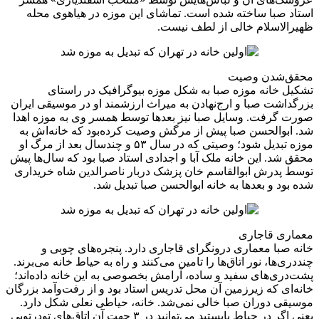
استاد صبا ساخته شده است. تماشای این موزه در هیاهوی محله
ظهیرالاسلام خالی از لطف نیست.
محقق‌شدن وصیت
تشکیل خانه موزه صبا به شکل موزه بیوگرافیک در راستای
بزرگداشت صبا و ارج‌نهادن به میراث ارزشمند او در موسیقی ایران
صورت گرفت. وسایل صبا نیز بعدها توسط همسر وی به موزه اهدا
شد. ابوالحسن صبا پیش از مرگش وصیت کرده‌بود که خانه‌اش به
موزه تبدیل شود؛ وصیتی که در سال ۵۳ و چندسال بعد از مرگ او
محقق شد. این خانه ملک آبا و اجدادی استاد صبا بود که سال‌ها پیش
توسط پدرش ابوالقاسم خان پزشک دربار ناصرالدین شاه خریداری
شده بود و بعدها به خانه ابوالحسن صبا تبدیل شد.
معماری قاجاری
خانه صبا معماری درونگرای قاجاری دارد. پنجره‌های چوبی و
چنددری‌ها، نور اتاق‌ها را تامین می‌کنند و راه به حیاط خانه می‌برند.
پشت‌دری‌های سفید و ساده، آرامش بخصوصی به این خانه داده‌اند؛
خانه‌ای که زیرزمین آن محل تدریس استاد بود و از رفت‌وآمد بزرگان
موسیقی دوران صبا خالی نمی‌شد. خانه، حیاطی نعلی شکل دارد.
یعنی اگر در حیاط بایستید می‌توانید در ۳ جهت آن اتاق‌های تودرتویی