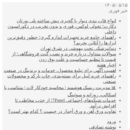
۱۴۰۵/۰۵/۱۵
خبر فوری
انواع قاب بندی دیوار با گچبری پیش ساخته پلی یورتان
دکارت؛ تحولی لوکس، فوری و بدون تخریب در دکوراسیون
داخلی
راهنمای جامع خرید تجهیزات اندازه گیری؛ چطور دقیق‌ترین
ابزارها را آنلاین بخریم؟
دندانپزشکی تحت بیهوشی در شرق تهران
سوالات متداول درباره خرید و نصب گیت فروشگاهی؛ از
قیمت تا تنظیم حساسیت و علت بوق زدن
اخبار هفته
اهمیت آگهی برای تبلیغ محصول، خدمات و برندینگ در صنعت
راهنمای خرید لیبل برای بسته‌بندی، چاپ بارکد و محصولات
صنعتی
📊 مدیریت ریسک هوشمند | محاسبه خودکار لات | متناسب با
اسکالپ، روزانه و سوئینگ
خدمات شبکه‌های اجتماعی 7Panel؛ از جذب مخاطب تا
افزایش درآمد
تفاوت ورق آهن و ورق آجدار در چیست ؟ کدام بهتر است؟
ورود
نوشته تصادفی