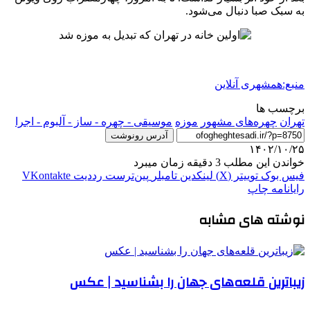
به سبک صبا دنبال می‌شود.
منبع:همشهری آنلاین
برچسب ها
تهران
چهره‌های مشهور
موزه
موسیقی - چهره - ساز - آلبوم - اجرا
آدرس رونوشت
۱۴۰۲/۱۰/۲۵
خواندن این مطلب 3 دقیقه زمان میبرد
فیس بوک
توییتر (X)
لینکدین
‫تامبلر
‫پین‌ترست
‫رددیت
‫VKontakte
رایانامه
چاپ
نوشته های مشابه
زیباترین قلعه‌های جهان را بشناسید | عکس