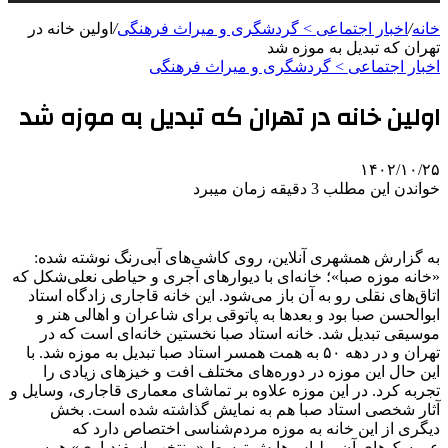
خانه
/
اخبار اجتماعی > گردشگری و ميراث فرهنگی
/
اولین خانه در
تهران که تبدیل به موزه شد
اخبار اجتماعی > گردشگری و ميراث فرهنگی
اولین خانه در تهران که تبدیل به موزه شد
۱۴۰۲/۱۰/۲۵
خواندن این مطلب 3 دقیقه زمان میبرد
به گزارش همشهری آنلاین، روی کاشی‌های آبی‌رنگ نوشته شده:
«خانه موزه صبا»؛ خانه‌ای با دیوارهای آجری و حیاطی نعلی‌شکل که
اتاق‌های نقلی رو به آن باز می‌شود. این خانه قاجاری زادگاه استاد
ابوالحسن صبا بود و بعدها به پاتوقی برای شاعران و اهالی هنر و
موسیقی تبدیل شد. خانه استاد صبا نخستین خانه‌ای است که در
تهران و در دهه ۵۰ به همت همسر استاد صبا تبدیل به موزه شد. با
این حال این موزه در دوره‌های مختلف افت و خیزهای زیادی را
تجربه کرد. در این موزه علاوه بر تماشای معماری قاجاری، وسایل و
آثار شخصی استاد صبا هم به نمایش گذاشته شده است. بخش
دیگری از این خانه به موزه مردم‌شناسی اختصاص دارد که
عروسک‌های آن و لباس‌هایش توسط «منتخب اسفندیاری» همسر