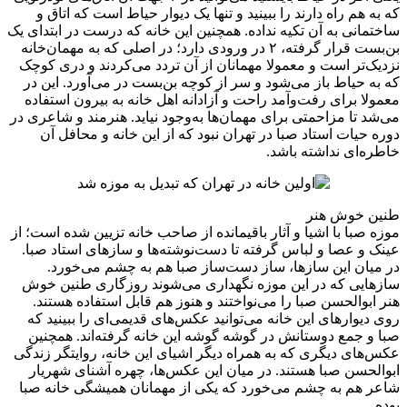
که به هم راه دارند را ببینید و تنها یک دیوار حیاط است که اتاق و
ساختمانی به آن تکیه نداده. همچنین این خانه که درست در ابتدای یک
بن‌بست قرار گرفته، ۲ در ورودی دارد؛ در اصلی که به مهمان‌خانه
نزدیک‌تر است و معمولا مهمانان از آن تردد می‌کردند و دری کوچک
که به حیاط باز می‌شود و سر از کوچه بن‌بست در می‌آورد. این در
معمولا برای رفت‌وآمد راحت و آزادانه اهل خانه به بیرون استفاده
می‌شد تا مزاحمتی برای مهمان‌ها به‌وجود نیاید. هنرمند و شاعری در
دوره حیات استاد صبا در تهران نبود که از این خانه و محافل آن
خاطره‌ای نداشته باشد. ‌
طنین خوش هنر
موزه صبا با اشیا و آثار باقیمانده از صاحب خانه تزیین شده است؛ از
عینک و عصا و لباس گرفته تا دست‌نوشته‌ها و سازهای استاد صبا.
در میان این سازها، ‌ساز دست‌ساز صبا هم به چشم می‌خورد.
سازهایی که در این موزه نگهداری می‌شوند روزگاری طنین خوش
هنر ابوالحسن صبا را می‌نواختند و هنوز هم قابل استفاده هستند.
روی دیوارهای این خانه می‌توانید عکس‌های قدیمی‌ای را ببینید که
صبا و جمع دوستانش در گوشه گوشه این خانه گرفته‌اند. همچنین
عکس‌های دیگری که به همراه دیگر اشیای این خانه، روایتگر زندگی
ابوالحسن صبا هستند. در میان این عکس‌ها، چهره آشنای شهریار
شاعر هم به چشم می‌خورد که یکی از مهمانان همیشگی خانه صبا
بوده.