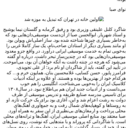
نوای صبا
شاگرد کلنل علینقی وزیری بود و رفیق گرمابه و گلستان نیما یوشیج
و استاد شهریار. ابوالحسن صبا از آن‌دست موسیقی‌دان‌هایی بود که
به‌خاطر بسیاری چیزها شناخته شده بود. ‌ساز اصلی‌اش ویولن بود.
او مانند بسیاری دیگر از استادان صاحب‌نام، یک ‌ساز کاملا غربی را
به‌خوبی تمام‌ به خدمت موسیقی ایرانی درآورد. در واقع جزو معدود
موسیقی‌دان‌هایی بود که در چندین‌ساز تبحر داشت. درباره او گفته
می‌شود که هرچه در چنته داشت به آنکه خواهان آن بود، می‌آموخت.
در تأیید این گفته، باید از شاگردان او نام برد؛ از علی تجویدی،
فرامرز پایور، حسن کسایی، غلامحسین بنان، همایون خرم و… که
هرکدام خود از بهترین‌ها بوده و هستند. او علاوه بر اینکه ادبیات
کلاسیک ایران را به‌خوبی می‌شناخت، انگلیسی را هم خوب
می‌دانست و از ادبیات جدید ایران هم بی‌اطلاع نبود. در سال۱۳۰۸
برای تاسیس مدرسه صنایع ظریفه و تدریس موسیقی از طرف
دولت به رشت اعزام شد و این، آغازی بود برای یک حرکت تازه. او
به روستاها و کوهپایه‌های شمال رفت و به جمع‌آوری آهنگ‌های
محلی پرداخت و ارمغان‌های بی‌نظیری از این سفر به همراه آورد.
صبا معتقد بود منابع اصلی موسیقی ایران، آهنگ‌ها و ترانه‌های محلی
است. با شاگردانی که پروراند و با متدهایی که نوشت، روی نسل‌های
بعد از خود اثر بسیار گذاشت. تا به امروز، چهارمضراب روی ویولن