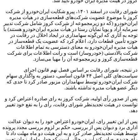
کروز در هیئت مدیره ایران خودرو تأیید شد.
شورای رقابت در اسفند ۱۴۰۱، پیرو شکایت ایران‌خودرو از شرکت
کروز با موضوع عضویت شرکت‌های قطعه‌سازی در هیات مدیره
ایران‌خودرو (که دو زیرمجموعه از شرکت کروز شامل شرکت تدبیر
سرمایه آراد و پویا نمایان رستا در هیأت مدیره ایران‌خودرو هستند) با
توجه به آثاری که این‌گونه سهامداری در ایجاد اخلال در رقابت در
حوزه تأمین قطعات دارد، اعلام کرد که عضویت یک قطعه‌ساز در
هیات مدیره ایران‌خودرو به معنای دسترسی به تمام اطلاعات
شرکت بالادستی (خودروساز) است و رانت اطلاعات برای شرکت
قطعه‌سازی کروز و زیرمجموعه‌ آن را مهیا می‌سازد.
در نتیجه، شورای رقابت بر اساس فصل نهم قانون اجرای
سیاست‌های کلی اصل ۴۴ قانون اساسی، دستور به واگذاری سهام
شرکت ایران‌خودرو توسط سهامداران مزبور صادر کرد تا حدی که
دیگر عضو هیات مدیره نداشته باشند.
پس از صدور رأی اولیه، شرکت کروز به رای صادره اعتراض کرد و
توانست در هیئت تجدیدنظر شورای رقابت، رأی را به نفع خود تغییر
دهد.
پس از این تغییر رای، ایران‌خودرو اعتراض خود را به دیوان عدالت
اداری برد و دیوان پس از بررسی، حکم بر لزوم بررسی مجدد پرونده
توسط هیئت تجدیدنظر صادر کرد و به این هیئت دو ماه مهلت داد تا
رای جدیدی صادر کند.این در حالی است که چهار ماه از زمان تعیین