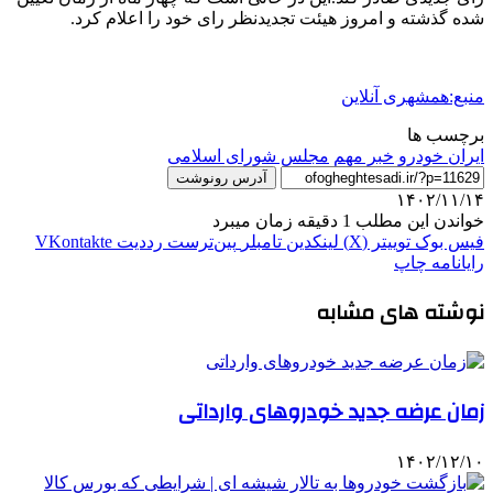
شده گذشته و امروز هیئت تجدیدنظر رای خود را اعلام کرد.
منبع:همشهری آنلاین
برچسب ها
ايران خودرو
خبر مهم
مجلس شورای اسلامی
آدرس رونوشت
۱۴۰۲/۱۱/۱۴
خواندن این مطلب 1 دقیقه زمان میبرد
فیس بوک
توییتر (X)
لینکدین
‫تامبلر
‫پین‌ترست
‫رددیت
‫VKontakte
رایانامه
چاپ
نوشته های مشابه
زمان عرضه‌ جدید خودروهای وارداتی
۱۴۰۲/۱۲/۱۰