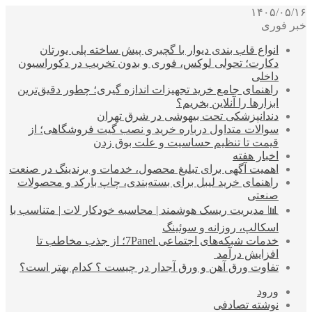
۱۴۰۵/۰۵/۱۶
خبر فوری
انواع قاب بندی دیوار با گچبری پیش ساخته پلی یورتان
دکارت؛ تحولی لوکس، فوری و بدون تخریب در دکوراسیون
داخلی
راهنمای جامع خرید تجهیزات اندازه گیری؛ چطور دقیق‌ترین
ابزارها را آنلاین بخریم؟
دندانپزشکی تحت بیهوشی در شرق تهران
سوالات متداول درباره خرید و نصب گیت فروشگاهی؛ از
قیمت تا تنظیم حساسیت و علت بوق زدن
اخبار هفته
اهمیت آگهی برای تبلیغ محصول، خدمات و برندینگ در صنعت
راهنمای خرید لیبل برای بسته‌بندی، چاپ بارکد و محصولات
صنعتی
📊 مدیریت ریسک هوشمند | محاسبه خودکار لات | متناسب با
اسکالپ، روزانه و سوئینگ
خدمات شبکه‌های اجتماعی 7Panel؛ از جذب مخاطب تا
افزایش درآمد
تفاوت ورق آهن و ورق آجدار در چیست ؟ کدام بهتر است؟
ورود
نوشته تصادفی