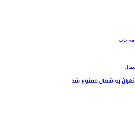
امه
چاپ
 تهران به شمال ممنوع شد