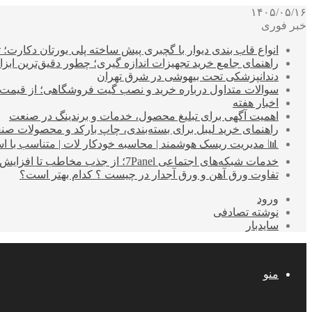
۱۴۰۵/۰۵/۱۶
خبر فوری
انواع قاب بندی دیوار با گچبری پیش ساخته پلی یورتان دکارت
راهنمای جامع خرید تجهیزات اندازه گیری؛ چطور دقیق‌ترین ابزاره
دندانپزشکی تحت بیهوشی در شرق تهران
سوالات متداول درباره خرید و نصب گیت فروشگاهی؛ از قیمت
اخبار هفته
اهمیت آگهی برای تبلیغ محصول، خدمات و برندینگ در صنعت
راهنمای خرید لیبل برای بسته‌بندی، چاپ بارکد و محصولات صن
📊 مدیریت ریسک هوشمند | محاسبه خودکار لات | متناسب با اس
خدمات شبکه‌های اجتماعی 7Panel؛ از جذب مخاطب تا افزایش درآمد
تفاوت ورق آهن و ورق آجدار در چیست ؟ کدام بهتر است؟
ورود
نوشته تصادفی
سایدبار
منو