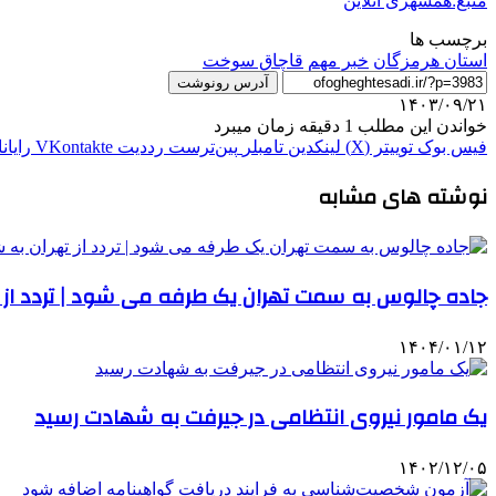
منبع:همشهری آنلاین
برچسب ها
استان هرمزگان
خبر مهم
قاچاق سوخت
آدرس رونوشت
۱۴۰۳/۰۹/۲۱
خواندن این مطلب 1 دقیقه زمان میبرد
فیس بوک
توییتر (X)
لینکدین
‫تامبلر
‫پین‌ترست
‫رددیت
‫VKontakte
رایان
نوشته های مشابه
جاده چالوس به سمت تهران یک طرفه می شود | تردد از
۱۴۰۴/۰۱/۱۲
یک مامور نیروی انتظامی در جیرفت به شهادت رسید
۱۴۰۲/۱۲/۰۵