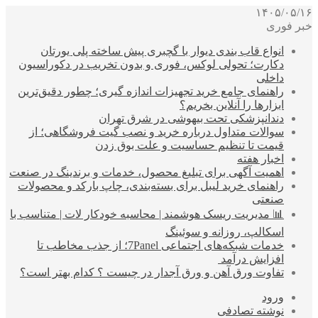
۱۴۰۵/۰۵/۱۶
خبر فوری
انواع قاب بندی دیوار با گچبری پیش ساخته پلی یورتان
دکارت؛ تحولی لوکس، فوری و بدون تخریب در دکوراسیون
داخلی
راهنمای جامع خرید تجهیزات اندازه گیری؛ چطور دقیق‌ترین
ابزارها را آنلاین بخریم؟
دندانپزشکی تحت بیهوشی در شرق تهران
سوالات متداول درباره خرید و نصب گیت فروشگاهی؛ از
قیمت تا تنظیم حساسیت و علت بوق زدن
اخبار هفته
اهمیت آگهی برای تبلیغ محصول، خدمات و برندینگ در صنعت
راهنمای خرید لیبل برای بسته‌بندی، چاپ بارکد و محصولات
صنعتی
📊 مدیریت ریسک هوشمند | محاسبه خودکار لات | متناسب با
اسکالپ، روزانه و سوئینگ
خدمات شبکه‌های اجتماعی 7Panel؛ از جذب مخاطب تا
افزایش درآمد
تفاوت ورق آهن و ورق آجدار در چیست ؟ کدام بهتر است؟
ورود
نوشته تصادفی