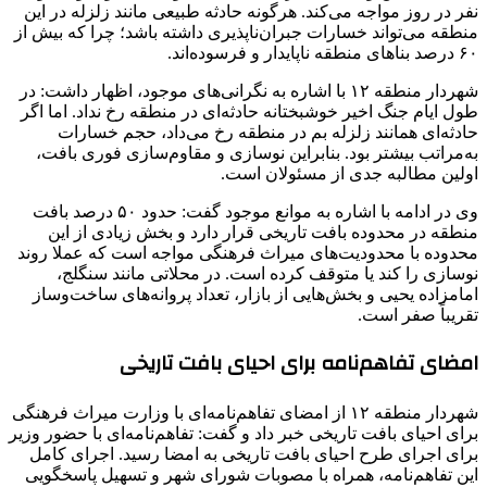
نفر در روز مواجه می‌کند. هرگونه حادثه طبیعی مانند زلزله در این
منطقه می‌تواند خسارات جبران‌ناپذیری داشته باشد؛ چرا که بیش از
۶۰ درصد بناهای منطقه ناپایدار و فرسوده‌اند.
شهردار منطقه ۱۲ با اشاره به نگرانی‌های موجود، اظهار داشت: در
طول ایام جنگ اخیر خوشبختانه حادثه‌ای در منطقه رخ نداد. اما اگر
حادثه‌ای همانند زلزله بم در منطقه رخ می‌داد، حجم خسارات
به‌مراتب بیشتر بود. بنابراین نوسازی و مقاوم‌سازی فوری بافت،
اولین مطالبه جدی از مسئولان است.
وی در ادامه با اشاره به موانع موجود گفت: حدود ۵۰ درصد بافت
منطقه در محدوده بافت تاریخی قرار دارد و بخش زیادی از این
محدوده با محدودیت‌های میراث فرهنگی مواجه است که عملا روند
نوسازی را کند یا متوقف کرده است. در محلاتی مانند سنگلج،
امامزاده یحیی و بخش‌هایی از بازار، تعداد پروانه‌های ساخت‌وساز
تقریباً صفر است.
امضای تفاهم‌نامه‌ برای احیای بافت تاریخی
شهردار منطقه ۱۲ از امضای تفاهم‌نامه‌ای با وزارت میراث فرهنگی
برای احیای بافت تاریخی خبر داد و گفت: تفاهم‌نامه‌ای با حضور وزیر
برای اجرای طرح احیای بافت تاریخی به امضا رسید. اجرای کامل
این تفاهم‌نامه، همراه با مصوبات شورای شهر و تسهیل پاسخگویی