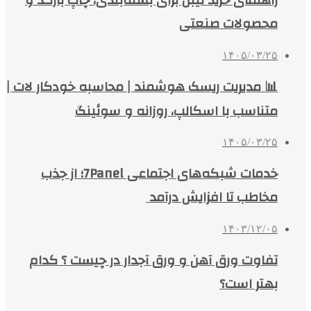
راهنمای خرید لیبل برای بسته‌بندی، چاپ بارکد و
محصولات صنعتی
۱۴۰۵/۰۳/۲۵
📊 مدیریت ریسک هوشمند | محاسبه خودکار لات |
متناسب با اسکالپ، روزانه و سوئینگ
۱۴۰۵/۰۳/۲۵
خدمات شبکه‌های اجتماعی 7Panel؛ از جذب
مخاطب تا افزایش درآمد
۱۴۰۳/۱۲/۰۵
تفاوت ورق آهن و ورق آجدار در چیست ؟ کدام
بهتر است؟