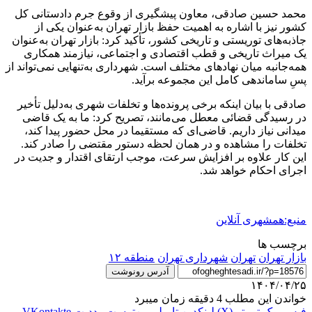
محمد حسین صادقی، معاون پیشگیری از وقوع جرم دادستانی کل
کشور نیز با اشاره به اهمیت حفظ بازار تهران به‌عنوان یکی از
جاذبه‌های توریستی و تاریخی کشور، تأکید کرد: بازار تهران به‌عنوان
یک میراث تاریخی و قطب اقتصادی و اجتماعی، نیازمند همکاری
همه‌جانبه میان نهادهای مختلف است. شهرداری به‌تنهایی نمی‌تواند از
پسِ ساماندهی کامل این مجموعه برآید.
صادقی با بیان اینکه برخی پرونده‌ها و تخلفات شهری به‌دلیل تأخیر
در رسیدگی قضائی معطل می‌مانند، تصریح کرد: ما به یک قاضی
میدانی نیاز داریم. قاضی‌ای که مستقیما در محل حضور پیدا کند،
تخلفات را مشاهده و در همان لحظه دستور مقتضی را صادر کند.
این کار علاوه بر افزایش سرعت، موجب ارتقای اقتدار و جدیت در
اجرای احکام خواهد شد.
منبع:همشهری آنلاین
برچسب ها
بازار تهران
تهران
شهردارى تهران
منطقه ۱۲
آدرس رونوشت
۱۴۰۴/۰۴/۲۵
خواندن این مطلب 4 دقیقه زمان میبرد
فیس بوک
توییتر (X)
لینکدین
‫تامبلر
‫پین‌ترست
‫رددیت
‫VKontakte