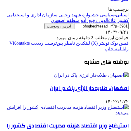
برچسب ها
استانی-سیاسی
جشنواره شهید رجایی
سازمان اداری و استخدامی
کشور
علاءالدین رفیع‌زاده
منطقه اصفهان
آدرس رونوشت
۱۴۰۳/۰۹/۲۱
خواندن این مطلب 2 دقیقه زمان میبرد
فیس بوک
توییتر (X)
لینکدین
‫تامبلر
‫پین‌ترست
‫رددیت
‫VKontakte
رایانامه
چاپ
نوشته های مشابه
اصفهان، طلایه‌دار انرژی پاک در ایران
۱۴۰۲/۱۱/۲۲
استیضاح وزیر اقتصاد هزینه مدیریت اقتصادی کشور را