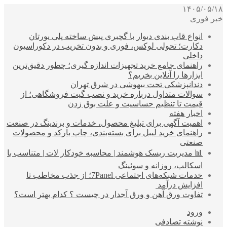
۱۴۰۵/۰۵/۱۸
خبر فوری
انواع قاب بندی دیوار با گچبری پیش ساخته پلی یورتان
دکارت؛ تحولی لوکس، فوری و بدون تخریب در دکوراسیون
داخلی
راهنمای جامع خرید تجهیزات اندازه گیری؛ چطور دقیق‌ترین
ابزارها را آنلاین بخریم؟
دندانپزشکی تحت بیهوشی در شرق تهران
سوالات متداول درباره خرید و نصب گیت فروشگاهی؛ از
قیمت تا تنظیم حساسیت و علت بوق زدن
اخبار هفته
اهمیت آگهی برای تبلیغ محصول، خدمات و برندینگ در صنعت
راهنمای خرید لیبل برای بسته‌بندی، چاپ بارکد و محصولات
صنعتی
📊 مدیریت ریسک هوشمند | محاسبه خودکار لات | متناسب با
اسکالپ، روزانه و سوئینگ
خدمات شبکه‌های اجتماعی 7Panel؛ از جذب مخاطب تا
افزایش درآمد
تفاوت ورق آهن و ورق آجدار در چیست ؟ کدام بهتر است؟
ورود
نوشته تصادفی