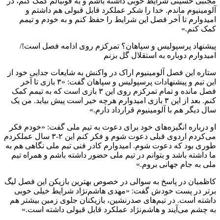
مجتبی حسینی شرایط خوبی داشته باشم و به فوتبالم کمک کنم، در
آلومینیوم ماندم. خدا را شکر عملکرد قابل قبولی هم داشتم و
امیدوارم تا آخر فصل این شرایط را حفظ کنم و به خودم و تیمم
کمک کنم.»
پیشنهاد پرسپولیس و سپاهان؟ تمرکزم روی ادامه فصل است!/
امیدوارم دوباره به استقلال گل بزنم
ستاره این فصل آلومینیوم اراک در واکنش به شایعات جدایی خود از
این تیم و پیشنهادات پرسپولیس و سپاهان گفت: «۳ بازی تا آخر
فصل مانده و تمام تمرکزم روی این ۳ بازی است که به تیمم کمک
کنم. بعد از این ۳ بازی امیدوارم هرچه خیر است پیش بیاید. من یک
سال دیگر هم با آلومینیوم قرارداد دارم.»
او درباره انگیزه‌های خود برای دعوت به تیم ملی گفت: «خودم فکر
می‌کردم اردوی قبلی دعوت شوم و فکر کنم این ۲-۳ سال عملکردم
طوری بود که دعوت شوم. امیدوارم کادر فنی تیم ملی نگاهی هم به
ما داشته باشد و بتوانم در تیم ملی حضور داشته باشم و همراه تیم
ملی به جام جهانی بروم.»
کاظمیان در پاسخ به سوالی در خصوص بهترین بازیکن این فصل لیگ
برتر در پست خودش گفت: «مهدی هاشم‌نژاد شرایط خیلی خوبی
داشته است. در تیم‌های صدرنشین، بازیکنان جلوی زمین بیشتر هم
به چشم می‌آیند و هاشم‌نژاد عملکرد قابل قبولی داشته است.»