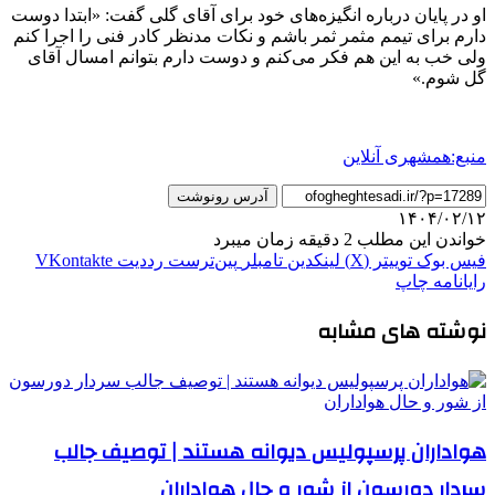
او در پایان درباره انگیزه‌های خود برای آقای گلی گفت: «ابتدا دوست
دارم برای تیمم مثمر ثمر باشم و نکات مدنظر کادر فنی را اجرا کنم
ولی خب به این هم فکر می‌کنم و دوست دارم بتوانم امسال آقای
گل شوم.»
منبع:همشهری آنلاین
آدرس رونوشت
۱۴۰۴/۰۲/۱۲
خواندن این مطلب 2 دقیقه زمان میبرد
فیس بوک
توییتر (X)
لینکدین
‫تامبلر
‫پین‌ترست
‫رددیت
‫VKontakte
رایانامه
چاپ
نوشته های مشابه
هواداران پرسپولیس دیوانه هستند | توصیف جالب
سردار دورسون از شور و حال هواداران