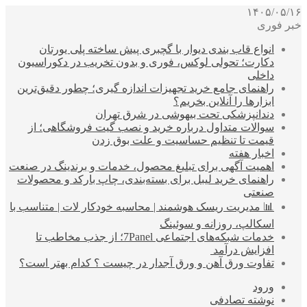
۱۴۰۵/۰۵/۱۶
خبر فوری
انواع قاب بندی دیوار با گچبری پیش ساخته پلی یورتان
دکارت؛ تحولی لوکس، فوری و بدون تخریب در دکوراسیون
داخلی
راهنمای جامع خرید تجهیزات اندازه گیری؛ چطور دقیق‌ترین
ابزارها را آنلاین بخریم؟
دندانپزشکی تحت بیهوشی در شرق تهران
سوالات متداول درباره خرید و نصب گیت فروشگاهی؛ از
قیمت تا تنظیم حساسیت و علت بوق زدن
اخبار هفته
اهمیت آگهی برای تبلیغ محصول، خدمات و برندینگ در صنعت
راهنمای خرید لیبل برای بسته‌بندی، چاپ بارکد و محصولات
صنعتی
📊 مدیریت ریسک هوشمند | محاسبه خودکار لات | متناسب با
اسکالپ، روزانه و سوئینگ
خدمات شبکه‌های اجتماعی 7Panel؛ از جذب مخاطب تا
افزایش درآمد
تفاوت ورق آهن و ورق آجدار در چیست ؟ کدام بهتر است؟
ورود
نوشته تصادفی