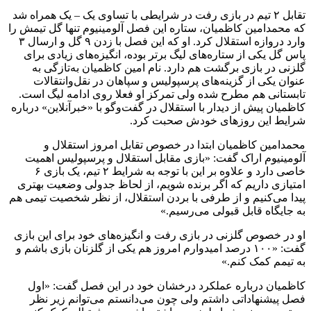
تقابل ۲ تیم در بازی رفت در شرایطی با تساوی یک – یک همراه شد
که محمدامین کاظمیان، ستاره این فصل آلومینیوم تنها گل تیمش را
وارد دروازه استقلال کرد. او که این فصل با زدن ۹ گل و ارسال ۳
پاس گل یکی از ستاره‌های لیگ برتر بوده، انگیزه‌های زیادی برای
گلزنی در بازی برگشت هم دارد. نام امین کاظمیان به‌تازگی به
عنوان یکی از گزینه‌های پرسپولیس و سپاهان در نقل‌وانتقالات
تابستانی هم مطرح شده ولی تمرکز او فعلا روی ادامه لیگ است.
کاظمیان پیش از دیدار با استقلال در گفت‌وگو با «خبرآنلاین» درباره
شرایط این روزهای خودش صحبت کرد.
محمدامین کاظمیان ابتدا در خصوص تقابل امروز استقلال و
آلومینیوم اراک گفت: «بازی مقابل استقلال و پرسپولیس اهمیت
خاصی دارد و علاوه بر این با توجه به شرایط ۲ تیم، یک بازی ۶
امتیازی داریم که اگر برنده شویم، از لحاظ جدولی وضعیت بهتری
پیدا می‌کنیم و از طرفی با بردن استقلال، از نظر شخصیت تیمی هم
به جایگاه قابل قبولی می‌رسیم.»
او در خصوص گلزنی در بازی رفت و انگیزه‌های خود برای این بازی
گفت: «۱۰۰ درصد امیدوارم امروز هم یکی از گلزنان بازی باشم و
به تیمم کمک کنم.»
کاظمیان درباره عملکرد درخشان خود در این فصل گفت: «اول
فصل پیشنهاداتی داشتم ولی چون می‌دانستم می‌توانم زیر نظر