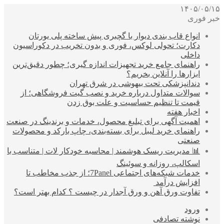
۱۴۰۵/۰۵/۱۵
خبر فوری
انواع قاب بندی دیوار با گچبری پیش ساخته پلی یورتان
دکارت؛ تحولی لوکس، فوری و بدون تخریب در دکوراسیون
داخلی
راهنمای جامع خرید تجهیزات اندازه گیری؛ چطور دقیق‌ترین
ابزارها را آنلاین بخریم؟
دندانپزشکی تحت بیهوشی در شرق تهران
سوالات متداول درباره خرید و نصب گیت فروشگاهی؛ از
قیمت تا تنظیم حساسیت و علت بوق زدن
اخبار هفته
اهمیت آگهی برای تبلیغ محصول، خدمات و برندینگ در صنعت
راهنمای خرید لیبل برای بسته‌بندی، چاپ بارکد و محصولات
صنعتی
📊 مدیریت ریسک هوشمند | محاسبه خودکار لات | متناسب با
اسکالپ، روزانه و سوئینگ
خدمات شبکه‌های اجتماعی 7Panel؛ از جذب مخاطب تا
افزایش درآمد
تفاوت ورق آهن و ورق آجدار در چیست ؟ کدام بهتر است؟
ورود
نوشته تصادفی