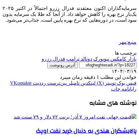
سرمایه‌گذاران اکنون معتقدند فدرال رزرو احتمالاً در اکتبر ۲۰۲۵
یک‌بار نرخ بهره را کاهش خواهد داد. از آنجا که طلا یک سرمایه بدون
سود است، در دوره‌هایی که نرخ بهره پایین است، جذاب‌تر می‌شود.
منبع:مهر
برچسب ها
بازار کامکس نیویورک
دونالد ترامپ
فدرال رزرو
آدرس رونوشت
۱۴۰۴/۰۳/۱۹
خواندن این مطلب 1 دقیقه زمان میبرد
فیس بوک
توییتر (X)
لینکدین
‫تامبلر
‫پین‌ترست
‫رددیت
‫VKontakte
رایانامه
چاپ
نوشته های مشابه
پالایشگران هندی به دنبال خرید نفت اوپک