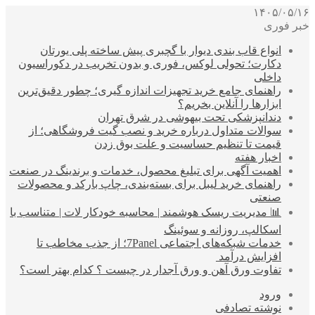
۱۴۰۵/۰۵/۱۶
خبر فوری
انواع قاب بندی دیوار با گچبری پیش ساخته پلی یورتان
دکارت؛ تحولی لوکس، فوری و بدون تخریب در دکوراسیون
داخلی
راهنمای جامع خرید تجهیزات اندازه گیری؛ چطور دقیق‌ترین
ابزارها را آنلاین بخریم؟
دندانپزشکی تحت بیهوشی در شرق تهران
سوالات متداول درباره خرید و نصب گیت فروشگاهی؛ از
قیمت تا تنظیم حساسیت و علت بوق زدن
اخبار هفته
اهمیت آگهی برای تبلیغ محصول، خدمات و برندینگ در صنعت
راهنمای خرید لیبل برای بسته‌بندی، چاپ بارکد و محصولات
صنعتی
📊 مدیریت ریسک هوشمند | محاسبه خودکار لات | متناسب با
اسکالپ، روزانه و سوئینگ
خدمات شبکه‌های اجتماعی 7Panel؛ از جذب مخاطب تا
افزایش درآمد
تفاوت ورق آهن و ورق آجدار در چیست ؟ کدام بهتر است؟
ورود
نوشته تصادفی