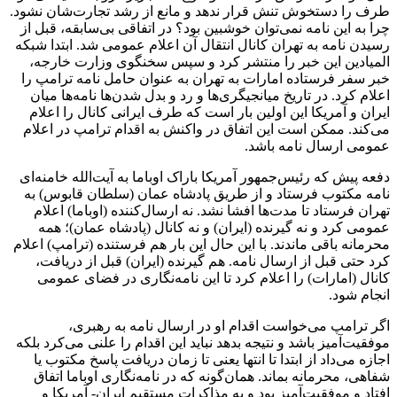
طرف را دستخوش تنش قرار ندهد و مانع از رشد تجارت‌شان نشود.
چرا به این نامه نمی‌توان خوشبین بود؟ در اتفاقی بی‌سابقه، قبل از
رسیدن نامه به تهران کانال انتقال آن اعلام عمومی شد. ابتدا شبکه
المیادین این خبر را منتشر کرد و سپس سخنگوی وزارت خارجه،
خبر سفر فرستاده امارات به تهران به عنوان حامل نامه ترامپ را
اعلام کرد. در تاریخ میانجیگری‌ها و رد و بدل شدن‌ها نامه‌ها میان
ایران و آمریکا این اولین بار است که طرف ایرانی کانال را اعلام
می‌کند. ممکن است این اتفاق در واکنش به اقدام ترامپ در اعلام
عمومی ارسال نامه باشد.
دفعه پیش که رئیس‌جمهور آمریکا باراک اوباما به آیت‌الله خامنه‌ای
نامه مکتوب فرستاد و از طریق پادشاه عمان (سلطان قابوس) به
تهران فرستاد تا مدت‌ها افشا نشد. نه ارسال‌کننده (اوباما) اعلام
عمومی کرد و نه گیرنده (ایران) و نه کانال (پادشاه عمان)؛ همه
محرمانه باقی ماندند. با این حال این بار هم فرستنده (ترامپ) اعلام
کرد حتی قبل از ارسال نامه. هم گیرنده (ایران) قبل از دریافت،
کانال (امارات) را اعلام کرد تا این نامه‌نگاری در فضای عمومی
انجام شود.
اگر ترامپ می‌خواست اقدام او در ارسال نامه به رهبری،
موفقیت‌آمیز باشد و نتیجه بدهد نباید این اقدام را علنی می‌کرد بلکه
اجازه می‌داد از ابتدا تا انتها یعنی تا زمان دریافت پاسخ مکتوب یا
شفاهی، محرمانه بماند. همان‌گونه که در نامه‌نگاری اوباما اتفاق
افتاد و موفقیت‌آمیز بود و به مذاکرات مستقیم ایران- آمریکا و