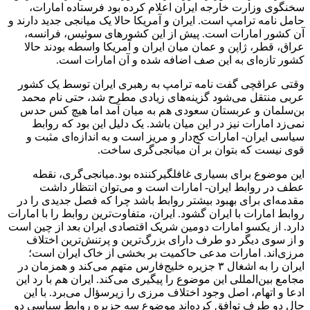
سخنگوی وزارت خارجه ایران اعلام کرده بود فرستاده امارات،
حامل نامه ترامپ است. ایران و آمریکا حالا یک میانجی جدید دارند و
آن کشور امارات است. پیش از این کشورهای سوئیس، فرانسه،
عراق، قطر، ژاپن و عمان میان ایران و آمریکا واسطه بودند حالا
کشور تازه‌ای به این صف اضافه شده و آن امارات است.
وقتی عراقچی گفت نامه ترامپ به رهبری ایران توسط یک کشور
عربی منتقل می‌شود گزینه‌های زیادی مطرح شد، حتی نام محمد
بن‌سلمان و عربستان سعودی هم به میان آمد اما هیچ کس حدس
نمی‌زد امارات نیز در این میان باشد. یک دلیل این بود که روابط
سیاسی ایران- امارات کج‌دار و مریز است و به اندازه‌ای مثبت و
قوی نیست که بتوان بر آن میانجی‌گری ساخت.
این موضوع برای بسیاری غافلگیرکننده بود.میانجی‌گری، نقطه
عطف در روابط ایران- امارات است و می‌توان انتظار داشت
مقدمه‌ای برای بهبود بیشتر روابط باشد چرا که فصل جدیدی را در
روابط امارات با ایران گشود. ایران، متفاوت‌ترین روابط را با امارات
دارد. از یکسو امارات دومین شریک اقتصادی ایران بعد از چین است
و از سوی دیگر دو طرف دارای بزرگ‌ترین و پرتنش‌ترین اختلاف
مرزی‌اند. امارات مدعی حاکمیت بر بخشی از خاک ایران است؛
ایران را به اشغال ۳ جزیره خلیج‌فارس متهم می‌کند و همزمان در
مجامع بین‌المللی این موضوع را پیگیری می‌کند. ایران هم با رد این
ادعا و اتهام، اصل وجود اختلاف مرزی را زیرسؤال می‌برد. با این
حال دو طرف توافق کرده‌اند موضوع سه جزیره روابط سیاسی دو