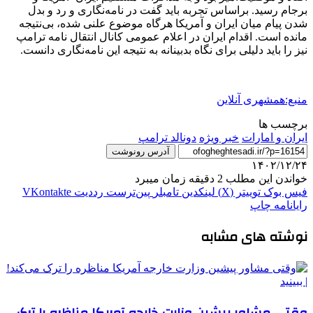
برجام رسید. براساس تجربه باید گفت در نامه‌نگاری و رد و بدل
شدن پیام میان ایران و آمریکا هرگاه موضوع علنی شده، بی‌نتیجه
مانده است. اقدام ایران در اعلام عمومی کانال انتقال نامه ترامپ
نیز را باید دلیلی برای نگاه بدبینانه به نتیجه این نامه‌نگاری دانست.
منبع:همشهری آنلاین
برچسب ها
ایران و امارات
خبر ویژه
دونالد ترامپ
آدرس رونوشت
۱۴۰۲/۱۲/۲۴
خواندن این مطلب 2 دقیقه زمان میبرد
فیس بوک
توییتر (X)
لینکدین
‫تامبلر
‫پین‌ترست
‫رددیت
‫VKontakte
رایانامه
چاپ
نوشته های مشابه
وقتی مشاور پیشین وزارت خارجه آمریکا مناظره را ترک