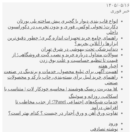
۱۴۰۵/۰۵/۱۶
خبر فوری
انواع قاب بندی دیوار با گچبری پیش ساخته پلی یورتان
دکارت؛ تحولی لوکس، فوری و بدون تخریب در دکوراسیون
داخلی
راهنمای جامع خرید تجهیزات اندازه گیری؛ چطور دقیق‌ترین
ابزارها را آنلاین بخریم؟
دندانپزشکی تحت بیهوشی در شرق تهران
سوالات متداول درباره خرید و نصب گیت فروشگاهی؛ از
قیمت تا تنظیم حساسیت و علت بوق زدن
اخبار هفته
اهمیت آگهی برای تبلیغ محصول، خدمات و برندینگ در صنعت
راهنمای خرید لیبل برای بسته‌بندی، چاپ بارکد و محصولات
صنعتی
📊 مدیریت ریسک هوشمند | محاسبه خودکار لات | متناسب با
اسکالپ، روزانه و سوئینگ
خدمات شبکه‌های اجتماعی 7Panel؛ از جذب مخاطب تا
افزایش درآمد
تفاوت ورق آهن و ورق آجدار در چیست ؟ کدام بهتر است؟
ورود
نوشته تصادفی