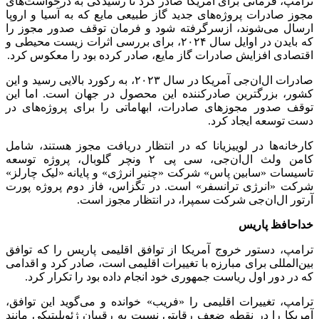
ترامپ، فرمانی برای آمریکا صادر کرد تا رسیدگی به درخواست‌های
مجوز صادرات پروژه‌های جدید گاز طبیعی مایع که به آسیا و اروپا
ارسال می‌شوند، ازسرگرفته شود و فرمان توقف صدور مجوز را
که بایدن در اوایل سال ۲۰۲۴، برای بررسی اثرات زیست محیطی و
اقتصادی افزایش صادرات گاز مایع، صادر کرده بود را معکوس کرد.
صادرات ال‌ان‌جی آمریکا در سال ۲۰۲۳، به رکورد بالایی رسید و این
کشور، بزرگترین صادرکننده این محصول در جهان است. اما این
توقف صدور مجوزهای صادرات، ابهاماتی را برای پروژه‌های در
دست توسعه ایجاد کرد.
کارخانه‌ها در لوییزیانا که در انتظار دریافت مجوز هستند، شامل
کامن ولث ال‌ان‌جی، سی پی ۲ ونچر گلوبال، پروژه توسعه
تاسیسات «سابین پاس» شرکت «چنیر انرژی» و پایانه «لیک چارلز»
شرکت «انرژی ترانسفر» است. در تگزاس، فاز دوم پروژه پورت
آرتور ال‌ان‌جی شرکت سمپرا، در انتظار مجوز است.
خداحافظ پاریس
ترامپ، دستور خروج آمریکا از توافق اقلیمی پاریس را که توافق
بین‌المللی برای مبارزه با تغییرات اقلیمی است، صادر کرد و اقدامی
که در دور اول ریاست جمهوری خود انجام داده بود را تکرار کرد.
ترامپ، تغییرات اقلیمی را «فریب» خوانده و می‌گوید این توافق،
آمریکا را در نقطه ضعف رقابتی نسبت به رقیبان ژئوپلیتیکی مانند