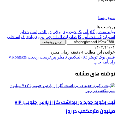
منبع:ایسنا
برچسب ها
تولید نفت و گاز آمریکا
خودروی برقی
دونالد ترامپ
ذخایر
استراتژیک نفت آمریکا
صادرات ال ان جی
نیروی بادی فراساحلی
آدرس رونوشت
۱۴۰۲/۱۱/۰۱
خواندن این مطلب 4 دقیقه زمان میبرد
فیس بوک
توییتر (X)
لینکدین
‫تامبلر
‫پین‌ترست
‫رددیت
‫VKontakte
رایانامه
چاپ
نوشته های مشابه
ثبت رکورد جدید در برداشت گاز از پارس جنوبی؛ ۷۱۲
میلیون مترمکعب در روز