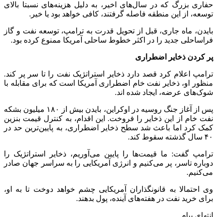
حفاری بزرگ که در سال‌های اخیر، به دلیل هزینه‌های نسبتا بالای
توسعه، از این منطقه فاصله گرفتند، کافی خواهد بود یا خیر.
بایدن، ماه جاری، قبل از تحویل قدرت به ترامپ، توسعه نفت و گاز
فراساحلی جدید را در اکثر خطوط ساحلی آمریکا ممنوع کرده بود.
پر کردن ذخایر اضطراری
ترامپ اعلام کرد قصد دارد ذخایر استراتژیک نفت را تا سر پر کند.
منظور او، ذخایر نفت خام اضطراری آمریکا است که برای مقابله با
شوک‌های عرضه، ایجاد شده اند.
پس از آغاز جنگ روسیه در اوکراین، بایدن بیش از ۱۸۰ میلیون بشکه
نفت خام از این ذخایر را فروخت. این اقدام، به کنترل قیمت بنزین
کمک کرد اما باعث شد سطح ذخایر اضطراری، به پایین‌ترین حد در
۴۰ سال گذشته سقوط کند.
ترامپ گفت: ما قیمت‌ها را پایین می‌آوریم، ذخایر استراتژیک را
دوباره تاسر، پر می‌کنیم و انرژی آمریکایی را به سراسر جهان صادر
می‌کنیم.
وی احتمالا به قانونگذاران آمریکایی چشم خواهد دوخت تا به او،
برای خرید نفت در هفته‌های آینده، پول بدهند.
انتهای پیام