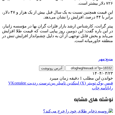
۷۲۶ دلار بیشتر است.
این قیمت همچنین نسبت به یک سال قبل بیش از یک هزار و ۴۷ دلار،
برابر با ۴۴ درصد، افزایش را نشان می‌دهد.
پیتر گرانت، کارشناس ارشد بازار فلزات گران بها در مؤسسه
زانیار
،
در این
باره
گفت: این دومین روز پیاپی است که قیمت طلا افزایش
می‌یابد و بخش قابل توجهی از آن به دلیل چشم‌انداز افزایش تنش در
منطقه خاورمیانه است.
منبع:مهر
آدرس رونوشت
۱۴۰۴/۰۳/۲۳
خواندن این مطلب 1 دقیقه زمان میبرد
فیس بوک
توییتر (X)
لینکدین
‫تامبلر
‫پین‌ترست
‫رددیت
‫VKontakte
رایانامه
چاپ
نوشته های مشابه