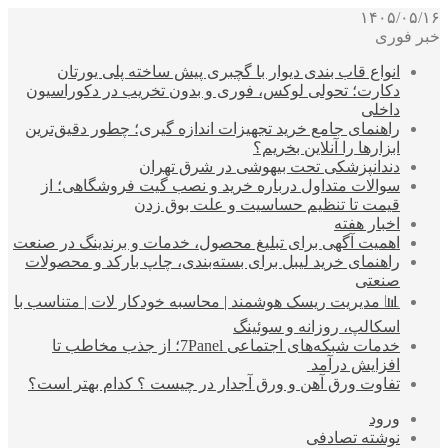
۱۴۰۵/۰۵/۱۶
خبر فوری
انواع قاب بندی دیوار با گچبری پیش ساخته پلی یورتان
دکارت؛ تحولی لوکس، فوری و بدون تخریب در دکوراسیون
داخلی
راهنمای جامع خرید تجهیزات اندازه گیری؛ چطور دقیق‌ترین
ابزارها را آنلاین بخریم؟
دندانپزشکی تحت بیهوشی در شرق تهران
سوالات متداول درباره خرید و نصب گیت فروشگاهی؛ از
قیمت تا تنظیم حساسیت و علت بوق زدن
اخبار هفته
اهمیت آگهی برای تبلیغ محصول، خدمات و برندینگ در صنعت
راهنمای خرید لیبل برای بسته‌بندی، چاپ بارکد و محصولات
صنعتی
📊 مدیریت ریسک هوشمند | محاسبه خودکار لات | متناسب با
اسکالپ، روزانه و سوئینگ
خدمات شبکه‌های اجتماعی 7Panel؛ از جذب مخاطب تا
افزایش درآمد
تفاوت ورق آهن و ورق آجدار در چیست ؟ کدام بهتر است؟
ورود
نوشته تصادفی