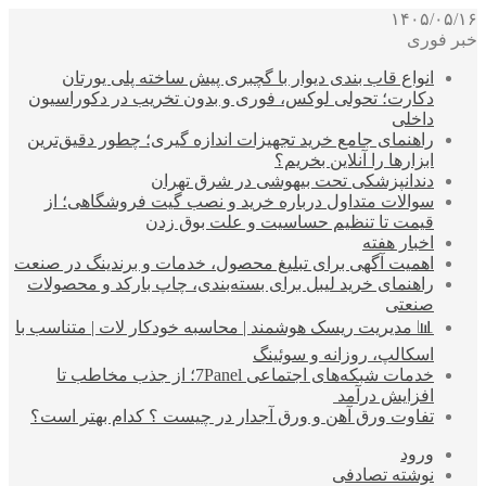
۱۴۰۵/۰۵/۱۶
خبر فوری
انواع قاب بندی دیوار با گچبری پیش ساخته پلی یورتان
دکارت؛ تحولی لوکس، فوری و بدون تخریب در دکوراسیون
داخلی
راهنمای جامع خرید تجهیزات اندازه گیری؛ چطور دقیق‌ترین
ابزارها را آنلاین بخریم؟
دندانپزشکی تحت بیهوشی در شرق تهران
سوالات متداول درباره خرید و نصب گیت فروشگاهی؛ از
قیمت تا تنظیم حساسیت و علت بوق زدن
اخبار هفته
اهمیت آگهی برای تبلیغ محصول، خدمات و برندینگ در صنعت
راهنمای خرید لیبل برای بسته‌بندی، چاپ بارکد و محصولات
صنعتی
📊 مدیریت ریسک هوشمند | محاسبه خودکار لات | متناسب با
اسکالپ، روزانه و سوئینگ
خدمات شبکه‌های اجتماعی 7Panel؛ از جذب مخاطب تا
افزایش درآمد
تفاوت ورق آهن و ورق آجدار در چیست ؟ کدام بهتر است؟
ورود
نوشته تصادفی