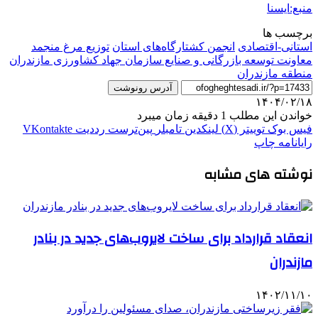
منبع:ایسنا
برچسب ها
استانی-اقتصادی
انجمن کشتارگاه‌های استان
توزیع مرغ منجمد
معاونت توسعه بازرگانی و صنایع سازمان جهاد کشاورزی مازندران
منطقه مازندران
آدرس رونوشت
۱۴۰۴/۰۲/۱۸
خواندن این مطلب 1 دقیقه زمان میبرد
فیس بوک
توییتر (X)
لینکدین
‫تامبلر
‫پین‌ترست
‫رددیت
‫VKontakte
رایانامه
چاپ
نوشته های مشابه
انعقاد قرارداد برای ساخت لایروب‌های جدید در بنادر
مازندران
۱۴۰۲/۱۱/۱۰