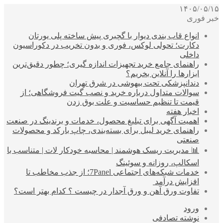
۱۴۰۵/۰۵/۱۵
خبر فوری
انواع قاب بندی دیوار با گچبری پیش ساخته پلی یورتان
دکارت؛ تحولی لوکس، فوری و بدون تخریب در دکوراسیون
داخلی
راهنمای جامع خرید تجهیزات اندازه گیری؛ چطور دقیق‌ترین
ابزارها را آنلاین بخریم؟
دندانپزشکی تحت بیهوشی در شرق تهران
سوالات متداول درباره خرید و نصب گیت فروشگاهی؛ از
قیمت تا تنظیم حساسیت و علت بوق زدن
اخبار هفته
اهمیت آگهی برای تبلیغ محصول، خدمات و برندینگ در صنعت
راهنمای خرید لیبل برای بسته‌بندی، چاپ بارکد و محصولات
صنعتی
📊 مدیریت ریسک هوشمند | محاسبه خودکار لات | متناسب با
اسکالپ، روزانه و سوئینگ
خدمات شبکه‌های اجتماعی 7Panel؛ از جذب مخاطب تا
افزایش درآمد
تفاوت ورق آهن و ورق آجدار در چیست ؟ کدام بهتر است؟
ورود
نوشته تصادفی