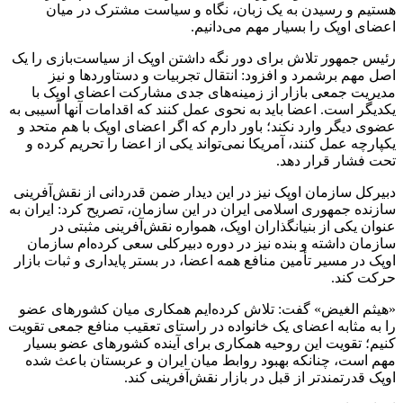
هستیم و رسیدن به یک زبان، نگاه و سیاست مشترک در میان
اعضای اوپک را بسیار مهم می‌دانیم.
رئیس جمهور تلاش برای دور نگه داشتن اوپک از سیاست‌بازی را یک
اصل مهم برشمرد و افزود: انتقال تجربیات و دستاوردها و نیز
مدیریت جمعی بازار از زمینه‌های جدی مشارکت اعضای اوپک با
یکدیگر است. اعضا باید به نحوی عمل کنند که اقدامات آنها آسیبی به
عضوی دیگر وارد نکند؛ باور دارم که اگر اعضای اوپک با هم متحد و
یکپارچه عمل کنند، آمریکا نمی‌تواند یکی از اعضا را تحریم کرده و
تحت فشار قرار دهد.
دبیرکل سازمان اوپک نیز در این دیدار ضمن قدردانی از نقش‌آفرینی
سازنده جمهوری اسلامی ایران در این سازمان، تصریح کرد: ایران به
عنوان یکی از بنیانگذاران اوپک، همواره نقش‌آفرینی مثبتی در
سازمان داشته و بنده نیز در دوره دبیرکلی سعی کرده‌ام سازمان
اوپک در مسیر تأمین منافع همه اعضا، در بستر پایداری و ثبات بازار
حرکت کند.
«هیثم الغیض» گفت: تلاش کرده‌ایم همکاری میان کشورهای عضو
را به مثابه اعضای یک خانواده در راستای تعقیب منافع جمعی تقویت
کنیم؛ تقویت این روحیه همکاری برای آینده کشورهای عضو بسیار
مهم است، چنانکه بهبود روابط میان ایران و عربستان باعث شده
اوپک قدرتمندتر از قبل در بازار نقش‌آفرینی کند.