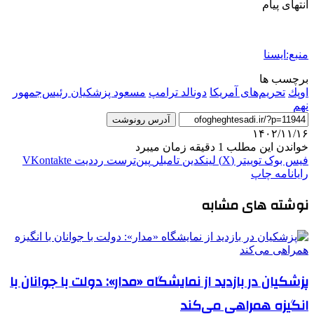
انتهای پیام
منبع:ایسنا
برچسب ها
اوپك
تحریم‌های آمریکا
دونالد ترامپ
مسعود پزشکیان رئیس‌جمهور
نهم
آدرس رونوشت
۱۴۰۲/۱۱/۱۶
خواندن این مطلب 1 دقیقه زمان میبرد
فیس بوک
توییتر (X)
لینکدین
‫تامبلر
‫پین‌ترست
‫رددیت
‫VKontakte
رایانامه
چاپ
نوشته های مشابه
پزشکیان در بازدید از نمایشگاه «مدار»: دولت با جوانان با
انگیزه همراهی می‌کند