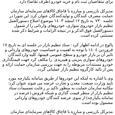
برای متقاضیان ثبت نام و خرید خودرو (طرف تقاضا) دارد.
مدیرکل بازرسی و مبارزه با قاچاق کالاهای سرمایه‌ای سازمان
حمایت مصرف کنندگان و تولیدکنندگان عنوان کرد: این شورا در
جلسه ۷۳۰ به تاریخ ١٢ اسفند ١٤٠٣ موضوع اصلاح دستورالعمل
تنظیم بازار خودروی سواری، خودروهای وارداتی را از شمول
دستورالعمل فوق الذکر و در نتیجه الزامات و شرایط ذکر شده
مستثنی کرده است.
پالوچ در ادامه اظهار کرد : ستاد تنظیم بازار در جلسه ای به تاریخ ١٧
فروردین ١٤٠٤ با توجه به اهمیت و حساسیت خودروهای وارداتی و
تاثیر آن بر بازار خودرو و سطح عمومی قیمتها، کلیه واردکنندگان
خودروهای سواری بنزینی و هیبریدی را مکلف کرد جهت قیمتگذاری
خودرو مستندات مربوطه را به جهت بررسی سازمان حمایت ارائه و
پس از تائید کارگروه تنظیم بازار عملیاتی گردد.
وی با اشاره به اینکه این خودروها از طریق سامانه یکپارچه مورد
تایید وزارت صنعت، معدن و تجارت عرضه می شوند عنوان کرد:
مکاتبه سازمان حمایت به منظور تاکید بر رعایت تصمیمات ستاد
تنظیم بازار از منظر قیمت گذاری و شبکه فروش (عرضه در
سامانه یکپارچه) از سوی عرضه کنندگان خودروهای وارداتی
مشمول بوده است.
مدیرکل بازرسی و مبارزه با قاچاق کالاهای سرمایه‌ای سازمان