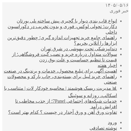
۱۴۰۵/۰۵/۱۶
خبر فوری
انواع قاب بندی دیوار با گچبری پیش ساخته پلی یورتان
دکارت؛ تحولی لوکس، فوری و بدون تخریب در دکوراسیون
داخلی
راهنمای جامع خرید تجهیزات اندازه گیری؛ چطور دقیق‌ترین
ابزارها را آنلاین بخریم؟
دندانپزشکی تحت بیهوشی در شرق تهران
سوالات متداول درباره خرید و نصب گیت فروشگاهی؛ از
قیمت تا تنظیم حساسیت و علت بوق زدن
اخبار هفته
اهمیت آگهی برای تبلیغ محصول، خدمات و برندینگ در صنعت
راهنمای خرید لیبل برای بسته‌بندی، چاپ بارکد و محصولات
صنعتی
📊 مدیریت ریسک هوشمند | محاسبه خودکار لات | متناسب با
اسکالپ، روزانه و سوئینگ
خدمات شبکه‌های اجتماعی 7Panel؛ از جذب مخاطب تا
افزایش درآمد
تفاوت ورق آهن و ورق آجدار در چیست ؟ کدام بهتر است؟
ورود
نوشته تصادفی