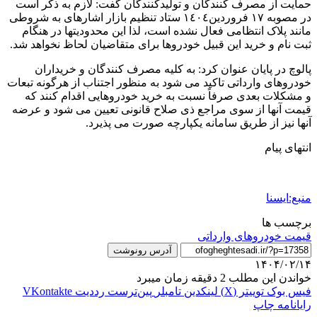
حمایت از مصرف کنندگان و تولیدکنندگان گفت: لازم به ذکر است
در مصوبه ١٧ فروردین١٤٠٤ ستاد تنظیم بازار اشارهای به شروطی
مانند پلاک انتظامی فعال نشده است، لذا این محدودیتها در هنگام
ثبت نام و خرید این قبیل خودروها برای متقاضیان لحاظ نخواهد شد.
پالوچ در پایان عنوان کرد: به کلیه مصرف کنندگان و خریداران
خودروهای وارداتی تاکید می شود به منظور اجتناب از هرگونه تبعات
و مشکلات بعدی صرفاً نسبت به خرید خودروهایی اقدام کنند که
قیمت آنها از سوی مراجع ذی صلاح قانونی تعیین می شود و عرضه
آنها نیز از طریق سامانه یکپارچه صورت می پذیرد.
انتهای پیام
منبع:ایسنا
برچسب ها
قیمت خودروهای وارداتی
آدرس رونوشت
۱۴۰۴/۰۲/۱۴
خواندن این مطلب 2 دقیقه زمان میبرد
فیس بوک
توییتر (X)
لینکدین
‫تامبلر
‫پین‌ترست
‫رددیت
‫VKontakte
رایانامه
چاپ