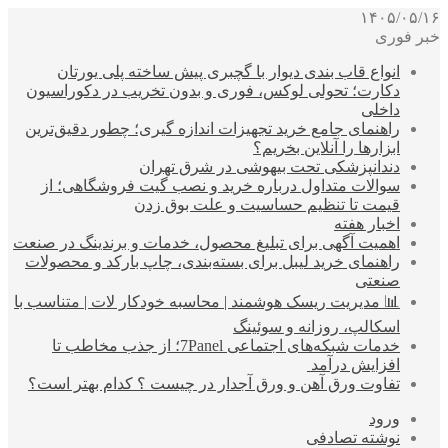
۱۴۰۵/۰۵/۱۶
خبر فوری
انواع قاب بندی دیوار با گچبری پیش ساخته پلی یورتان
دکارت؛ تحولی لوکس، فوری و بدون تخریب در دکوراسیون
داخلی
راهنمای جامع خرید تجهیزات اندازه گیری؛ چطور دقیق‌ترین
ابزارها را آنلاین بخریم؟
دندانپزشکی تحت بیهوشی در شرق تهران
سوالات متداول درباره خرید و نصب گیت فروشگاهی؛ از
قیمت تا تنظیم حساسیت و علت بوق زدن
اخبار هفته
اهمیت آگهی برای تبلیغ محصول، خدمات و برندینگ در صنعت
راهنمای خرید لیبل برای بسته‌بندی، چاپ بارکد و محصولات
صنعتی
📊 مدیریت ریسک هوشمند | محاسبه خودکار لات | متناسب با
اسکالپ، روزانه و سوئینگ
خدمات شبکه‌های اجتماعی 7Panel؛ از جذب مخاطب تا
افزایش درآمد
تفاوت ورق آهن و ورق آجدار در چیست ؟ کدام بهتر است؟
ورود
نوشته تصادفی