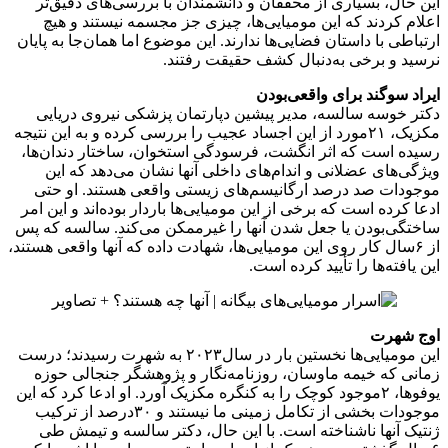
این حال، بسیاری از محققان و دانشمندان با بررسی‌های دقیق‌تر
اعلام کردند که این مومیایی‌ها، چیزی جز مجسمه نیستند و هیچ
ارتباطی با داستان فضایی‌ها ندارند. این موضوع اما همان‌جا به پایان
نرسید و برخی به‌دنبال کشف حقیقت رفتند.
ایراد سوگند برای واقعی‌بودن
دکتر خوسه سالسه، مدیر پیشین دپارتمان پزشکی نیروی دریایی
مکزیک، ۲۱مورد از این اجساد عجیب را بررسی کرده و به این نتیجه
رسیده است که اثر انگشت، فرسودگی استخوان، ساختار دندان‌ها،
ویژگی‌های عضلانی و اندام‌های داخلی آنها نشان می‌دهد که این
موجودات صد درصد ارگانیسم‌های زیستی واقعی هستند. او حتی
ادعا کرده است که برخی از این مومیایی‌ها باردار بوده‌اند و این امر
ساختگی‌بودن یا جعل شدن آنها را غیرممکن می‌کند. سالسه که پس
از ۶سال کار روی این مومیایی‌ها، شهادت داده که آنها واقعی هستند،
این یافته‌ها را تأیید کرده است.
اوج شهرت
این مومیایی‌ها نخستین بار در سال۲۰۲۳ به شهرت رسیدند؛ درست
زمانی که خیمه ماوسان، روزنامه‌نگار و پژوهشگر جنجالی حوزه
یوفوها، ۲موجود کوچک را به کنگره مکزیک آورد. او ادعا کرد که این
موجودات بخشی از تکامل زمینی ما نیستند و ۳۰درصد از ترکیب
ژنتیک آنها ناشناخته است. با این حال، دکتر سالسه و تیمش طی