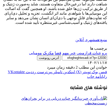
شباهت دارند اما درعین‌حال متفاوت هستند، شاید به‌صورت ژنتیک و
از طریق ترکیب ژن‌ها خلق شده باشند. او همچنین گفت که اصالت
این مومیایی‌ها با شواهدی مانند اثر انگشت، تجزیه و تحلیل دی‌ان‌ای
که تفاوت‌های قابل توجهی با دی‌ان‌ای انسان نشان می‌دهد و سایر
یافته‌های ژنتیک و آسیب‌شناسی غیرمنتظره تأیید شده است.
منبع:همشهری آنلاین
برچسب ها
پرو
حیات فرازمینی
خبر مهم
فضا
مکزیک
مومیایی
آدرس رونوشت
۱۴۰۲/۱۱/۱۷
خواندن این مطلب 2 دقیقه زمان میبرد
فیس بوک
توییتر (X)
لینکدین
‫تامبلر
‫پین‌ترست
‫رددیت
‫VKontakte
رایانامه
چاپ
نوشته های مشابه