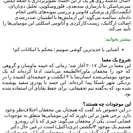
۶سال گذشته روی هر یک از این اجساد تصویربرداری با اشعه ایکس،
سی‌تی‌اسکن با بازسازی سه‌بعدی، فلوروسکوپی، تحلیل دی‌ان‌ای،
انگشت‌نگاری پزشکی قانونی و بررسی نمونه‌های بافتی انجام
داده‌اند. سالسه می‌گوید: این آزمایش‌ها با اطمینان صددرصدی
اصالت ارگانیک، زیست‌کارکردی و آناتومی اسکلتی این مومیایی‌ها را
تأیید می‌کند.
بیشتر بخوانید:
آشنایی با جدیدترین گوشی سونیم | محکم با امکانات کم!
شروع یک معما
این معما در سال ۲۰۱۷ آغاز شد؛ زمانی که خیمه ماوسان و گروهی
که خود را محققان ماوراءالطبیعه می‌نامند، ادعا کرده‌اند که یک
موجود مومیایی‌شده‌ انسان‌نما با ۳ انگشت و جمجمه‌ای کشیده را در
نزدیکی شهر ناسکا پیدا کرده‌اند. این جسد با پودری سفید پوشیده
شده بود که به‌گفته تیم تحقیقاتی، برای حفظ بقایای آن استفاده شده
بود.
این موجودات چه هستند؟
در این خصوص باید گفت که همچنان بین محققان اختلاف‌نظر وجود
دارد. برخی هنوز بر این باورند که این مومیایی‌ها متعلق به موجودات
فضایی است. یکی از محققان می‌گوید: چیزی که با آن روبه‌رو
هستیم یک موجود ۳‌انگشتی (تری‌داکتیل) است. درعین حال دکتر
سالسه می‌گوید: گمان می‌کنیم این موجودات که تا این حد به انسان