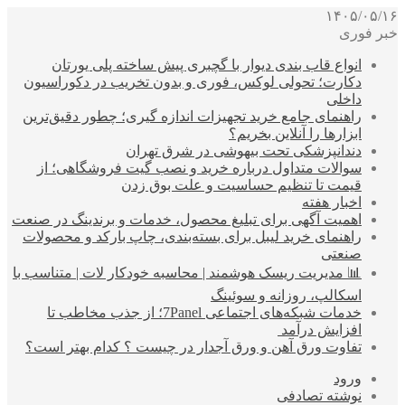
۱۴۰۵/۰۵/۱۶
خبر فوری
انواع قاب بندی دیوار با گچبری پیش ساخته پلی یورتان
دکارت؛ تحولی لوکس، فوری و بدون تخریب در دکوراسیون
داخلی
راهنمای جامع خرید تجهیزات اندازه گیری؛ چطور دقیق‌ترین
ابزارها را آنلاین بخریم؟
دندانپزشکی تحت بیهوشی در شرق تهران
سوالات متداول درباره خرید و نصب گیت فروشگاهی؛ از
قیمت تا تنظیم حساسیت و علت بوق زدن
اخبار هفته
اهمیت آگهی برای تبلیغ محصول، خدمات و برندینگ در صنعت
راهنمای خرید لیبل برای بسته‌بندی، چاپ بارکد و محصولات
صنعتی
📊 مدیریت ریسک هوشمند | محاسبه خودکار لات | متناسب با
اسکالپ، روزانه و سوئینگ
خدمات شبکه‌های اجتماعی 7Panel؛ از جذب مخاطب تا
افزایش درآمد
تفاوت ورق آهن و ورق آجدار در چیست ؟ کدام بهتر است؟
ورود
نوشته تصادفی