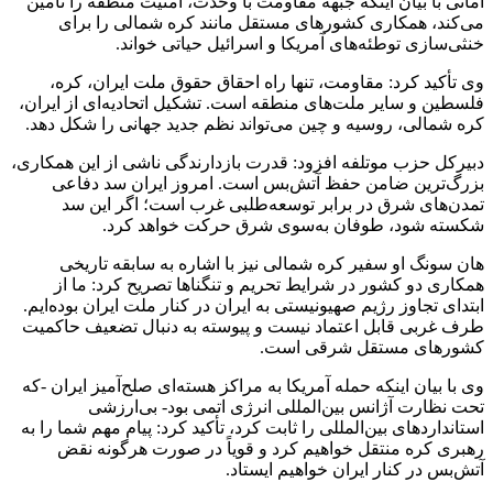
امانی با بیان اینکه جبهه مقاومت با وحدت، امنیت منطقه را تأمین
می‌کند، همکاری کشورهای مستقل مانند کره شمالی را برای
خنثی‌سازی توطئه‌های آمریکا و اسرائیل حیاتی خواند.
وی تأکید کرد: مقاومت، تنها راه احقاق حقوق ملت ایران، کره،
فلسطین و سایر ملت‌های منطقه است. تشکیل اتحادیه‌ای از ایران،
کره شمالی، روسیه و چین می‌تواند نظم جدید جهانی را شکل دهد.
دبیرکل حزب موتلفه افزود: قدرت بازدارندگی ناشی از این همکاری،
بزرگ‌ترین ضامن حفظ آتش‌بس است. امروز ایران سد دفاعی
تمدن‌های شرق در برابر توسعه‌طلبی غرب است؛ اگر این سد
شکسته شود، طوفان به‌سوی شرق حرکت خواهد کرد.
هان سونگ او سفیر کره شمالی نیز با اشاره به سابقه تاریخی
همکاری دو کشور در شرایط تحریم و تنگناها تصریح کرد: ما از
ابتدای تجاوز رژیم صهیونیستی به ایران در کنار ملت ایران بوده‌ایم.
طرف غربی قابل اعتماد نیست و پیوسته به دنبال تضعیف حاکمیت
کشورهای مستقل شرقی است.
وی با بیان اینکه حمله آمریکا به مراکز هسته‌ای صلح‌آمیز ایران -که
تحت نظارت آژانس بین‌المللی انرژی اتمی بود- بی‌ارزشی
استانداردهای بین‌المللی را ثابت کرد، تأکید کرد: پیام مهم شما را به
رهبری کره منتقل خواهیم کرد و قویاً در صورت هرگونه نقض
آتش‌بس در کنار ایران خواهیم ایستاد.