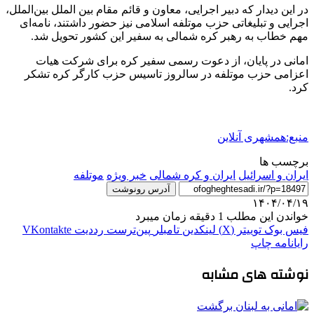
در این دیدار که دبیر اجرایی، معاون و قائم مقام بین الملل بین‌الملل،
اجرایی و تبلیغاتی حزب موتلفه اسلامی نیز حضور داشتند، نامه‌ای
مهم خطاب به رهبر کره شمالی به سفیر این کشور تحویل شد.
امانی در پایان، از دعوت رسمی سفیر کره برای شرکت هیات
اعزامی حزب موتلفه در سالروز تاسیس حزب کارگر کره تشکر
کرد.
منبع:همشهری آنلاین
برچسب ها
ایران و اسرائیل
ایران و کره ‌شمالی
خبر ویژه
موتلفه
آدرس رونوشت
۱۴۰۴/۰۴/۱۹
خواندن این مطلب 1 دقیقه زمان میبرد
فیس بوک
توییتر (X)
لینکدین
‫تامبلر
‫پین‌ترست
‫رددیت
‫VKontakte
رایانامه
چاپ
نوشته های مشابه