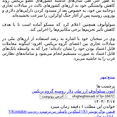
به طور کلی طی سال‌های گذشته کشورهای عضو
بریکس
روند
کاهش وابستگی خود به ارزهای کشورهای ثالث در مبادلات تجاری
دوجانبه بین خود، به خصوص بعد از مسدود کردن دارایی‌های دلاری و
یورویی روسیه پس از آغاز جنگ اوکراین، را سرعت بخشیده‌اند.
سولوآنوف
همچنین اعلام کرد که مسکو آماده است تا با هدف
کاهش تأثیر تحریم‌ها برخی مکانیزم‌ها را اجرایی کند.
وی در سخنان خود با اشاره به رشد استفاده از ارزهای ملی در
مبادلات تجاری بین اعضای گروه
بریکس
، افزود: اینگونه معاملات
قابل اعتماد بودن خود را نشان داده‌اند؛ چرا که به واسطه بانک‌های
قابل اعتماد به صورت مستقیم انجام می‌شود و سامانه‌های نظارتی
غرب را به حاشیه می‌برد.
منبع:مهر
برچسب ها
آنتون سیلوآنوف
ارز ملی
دلار
روسیه
گروه بریکس
آدرس رونوشت
۱۴۰۴/۰۴/۱۷
خواندن این مطلب 1 دقیقه زمان میبرد
فیس بوک
توییتر (X)
لینکدین
‫تامبلر
‫پین‌ترست
‫رددیت
‫VKontakte
رایانامه
چاپ