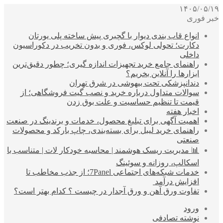
۱۴۰۵/۰۵/۱۹
خبر فوری
انواع قاب بندی دیوار با گچبری پیش ساخته پلی یورتان
دکارت؛ تحولی لوکس، فوری و بدون تخریب در دکوراسیون
داخلی
راهنمای جامع خرید تجهیزات اندازه گیری؛ چطور دقیق‌ترین
ابزارها را آنلاین بخریم؟
دندانپزشکی تحت بیهوشی در شرق تهران
سوالات متداول درباره خرید و نصب گیت فروشگاهی؛ از
قیمت تا تنظیم حساسیت و علت بوق زدن
اخبار هفته
اهمیت آگهی برای تبلیغ محصول، خدمات و برندینگ در صنعت
راهنمای خرید لیبل برای بسته‌بندی، چاپ بارکد و محصولات
صنعتی
📊 مدیریت ریسک هوشمند | محاسبه خودکار لات | متناسب با
اسکالپ، روزانه و سوئینگ
خدمات شبکه‌های اجتماعی 7Panel؛ از جذب مخاطب تا
افزایش درآمد
تفاوت ورق آهن و ورق آجدار در چیست ؟ کدام بهتر است؟
ورود
نوشته تصادفی