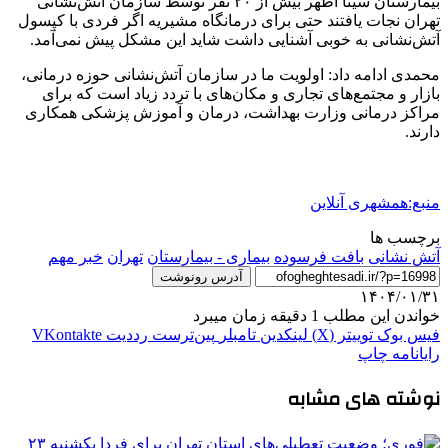
بیمارستان سینا اطهر بیش از ۲۰ نفر توسط سازمان آتش‌نشانی
تهران نجات یافتند حتی برای درمانگاه مشیریه اگر فردی با کپسول
آتش‌نشانی به خوبی آشنایی داشت شاید این مشکل پیش نمی‌آمد.
محمدی ادامه داد: اولویت ما در سازمان آتش‌نشانی حوزه درمانی،
بازار و مجتمع‌های تجاری و مکان‌های با تردد زیاد است که برای
مراکز درمانی وزارت بهداشت، درمان و آموزش پزشکی همکاری
دارند.
منبع:همشهری آنلاین
برچسب ها
آتش نشانی
بافت فرسوده
بیماری - بیمارستان
تهران
خبر مهم
آدرس رونوشت
۱۴۰۴/۰۱/۳۱
خواندن این مطلب 1 دقیقه زمان میبرد
فیس بوک
توییتر (X)
لینکدین
‫تامبلر
‫پین‌ترست
‫رددیت
‫VKontakte
رایانامه
چاپ
نوشته های مشابه