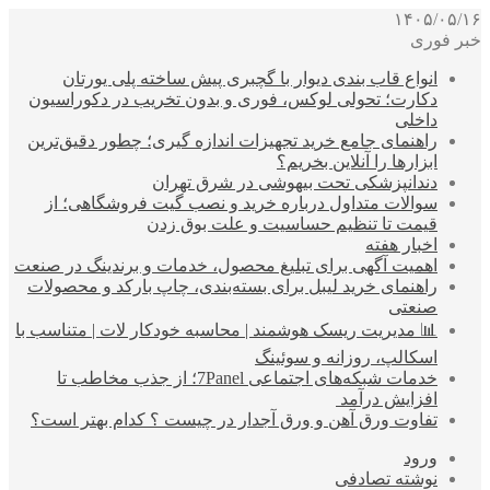
۱۴۰۵/۰۵/۱۶
خبر فوری
انواع قاب بندی دیوار با گچبری پیش ساخته پلی یورتان
دکارت؛ تحولی لوکس، فوری و بدون تخریب در دکوراسیون
داخلی
راهنمای جامع خرید تجهیزات اندازه گیری؛ چطور دقیق‌ترین
ابزارها را آنلاین بخریم؟
دندانپزشکی تحت بیهوشی در شرق تهران
سوالات متداول درباره خرید و نصب گیت فروشگاهی؛ از
قیمت تا تنظیم حساسیت و علت بوق زدن
اخبار هفته
اهمیت آگهی برای تبلیغ محصول، خدمات و برندینگ در صنعت
راهنمای خرید لیبل برای بسته‌بندی، چاپ بارکد و محصولات
صنعتی
📊 مدیریت ریسک هوشمند | محاسبه خودکار لات | متناسب با
اسکالپ، روزانه و سوئینگ
خدمات شبکه‌های اجتماعی 7Panel؛ از جذب مخاطب تا
افزایش درآمد
تفاوت ورق آهن و ورق آجدار در چیست ؟ کدام بهتر است؟
ورود
نوشته تصادفی