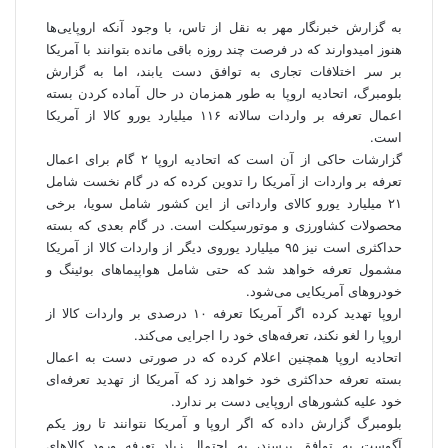
به گزارش خبرنگار مهر به نقل از تاس، با وجود آنکه اروپایی‌ها
هنوز امیدوارند که در فرصت چند روزه باقی مانده بتوانند با آمریکا
بر سر اختلافات تجاری به توافق دست یابند، اما به گزارش
بلومبرگ، اتحادیه اروپا به طور همزمان در حال آماده کردن بسته
اعمال تعرفه بر واردات سالانه ۱۱۶ میلیارد یورو کالا از آمریکا
است.
گزارشات حاکی از آن است که اتحادیه اروپا ۲ گام برای اعمال
تعرفه بر واردات از آمریکا را تدوین کرده که در گام نخست شامل
۲۱ میلیارد یورو کالای وارداتی از این کشور شامل سویا، برخی
محصولات کشاورزی و موتورسیکلت است. در گام بعدی که بسته
حداکثری است نیز ۹۵ میلیارد یوروی دیگر از واردات کالا از آمریکا
مشمول تعرفه خواهد شد که حتی شامل هواپیماهای بوئینگ و
خودروهای آمریکایی می‌شود.
اروپا تهدید کرده اگر آمریکا تعرفه ۱۰ درصدی بر واردات کالا از
اروپا را لغو نکند، تعرفه‌های خود را اجرایی می‌کند.
اتحادیه اروپا همچنین اعلام کرده که در صورتی دست به اعمال
بسته تعرفه حداکثری خود خواهد زد که آمریکا از تهدید تعرفه‌ای
خود علیه کشورهای اروپایی دست بر ندارد.
بلومبرگ گزارش داده که اگر اروپا و آمریکا نتوانند تا روز یکم
آگوست به توافق برسند، به احتمال زیاد تعرفه ورود کالاهای