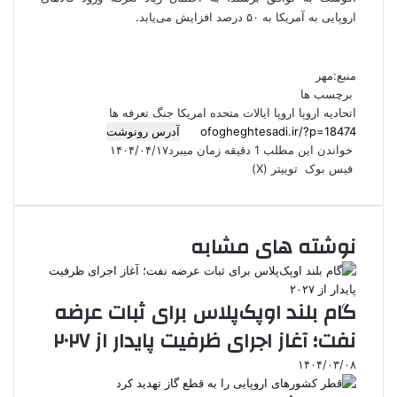
اروپایی به آمریکا به ۵۰ درصد افزایش می‌یابد.
منبع:مهر
برچسب ها
اتحادیه اروپا
اروپا
ایالات متحده امریکا
جنگ تعرفه ها
آدرس رونوشت
خواندن این مطلب 1 دقیقه زمان میبرد
۱۴۰۴/۰۴/۱۷
فیس بوک
توییتر (X)
ل
ر
چ
ی
ت
پ
ر
ا
ا
V
ن
ا
ی
د
K
ی
پ
ک
م
ن‌
د
o
ا
نوشته های مشابه
د
ب
ت
ی
n
ن
ی
ل
ر
t
ا
ت
ن
ر
س
a
م
ت
k
ه
گام بلند اوپک‌پلاس برای ثبات عرضه
t
نفت؛ آغاز اجرای ظرفیت پایدار از ۲۰۲۷
e
۱۴۰۴/۰۳/۰۸