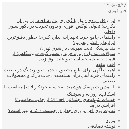
۱۴۰۵/۰۵/۱۸
خبر فوری
انواع قاب بندی دیوار با گچبری پیش ساخته پلی یورتان
دکارت؛ تحولی لوکس، فوری و بدون تخریب در دکوراسیون
داخلی
راهنمای جامع خرید تجهیزات اندازه گیری؛ چطور دقیق‌ترین
ابزارها را آنلاین بخریم؟
دندانپزشکی تحت بیهوشی در شرق تهران
سوالات متداول درباره خرید و نصب گیت فروشگاهی؛ از
قیمت تا تنظیم حساسیت و علت بوق زدن
اخبار هفته
اهمیت آگهی برای تبلیغ محصول، خدمات و برندینگ در صنعت
راهنمای خرید لیبل برای بسته‌بندی، چاپ بارکد و محصولات
صنعتی
📊 مدیریت ریسک هوشمند | محاسبه خودکار لات | متناسب با
اسکالپ، روزانه و سوئینگ
خدمات شبکه‌های اجتماعی 7Panel؛ از جذب مخاطب تا
افزایش درآمد
تفاوت ورق آهن و ورق آجدار در چیست ؟ کدام بهتر است؟
ورود
نوشته تصادفی