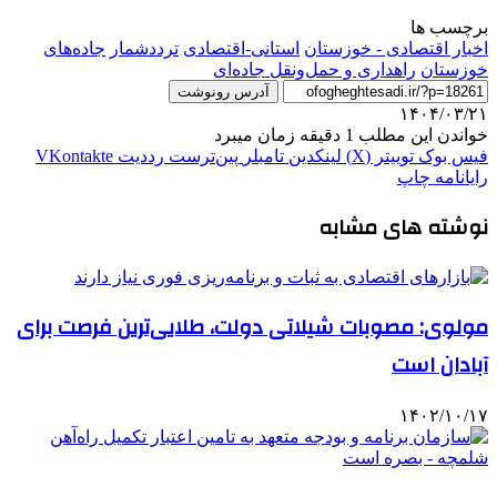
برچسب ها
اخبار اقتصادی - خوزستان
استانی-اقتصادی
ترددشمار
جاده‌های
خوزستان
راهداری و حمل‌ونقل جاده‌ای
آدرس رونوشت
۱۴۰۴/۰۳/۲۱
خواندن این مطلب 1 دقیقه زمان میبرد
فیس بوک
توییتر (X)
لینکدین
‫تامبلر
‫پین‌ترست
‫رددیت
‫VKontakte
رایانامه
چاپ
نوشته های مشابه
مولوی: مصوبات شیلاتی دولت، طلایی‌ترین فرصت برای
آبادان است
۱۴۰۲/۱۰/۱۷