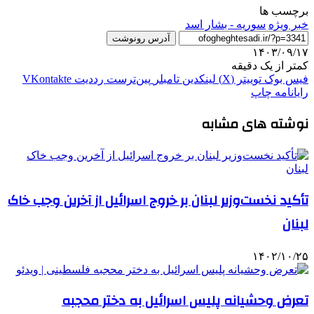
برچسب ها
خبر ویژه
سوریه - بشار اسد
آدرس رونوشت
۱۴۰۳/۰۹/۱۷
کمتر از یک دقیقه
فیس بوک
توییتر (X)
لینکدین
‫تامبلر
‫پین‌ترست
‫رددیت
‫VKontakte
رایانامه
چاپ
نوشته های مشابه
تأکید نخست‌وزیر لبنان بر خروج اسرائیل از آخرین وجب خاک
لبنان
۱۴۰۲/۱۰/۲۵
تعرض وحشیانه پلیس اسرائیل به دختر محجبه