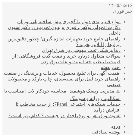
۱۴۰۵/۰۵/۱۶
خبر فوری
انواع قاب بندی دیوار با گچبری پیش ساخته پلی یورتان
دکارت؛ تحولی لوکس، فوری و بدون تخریب در دکوراسیون
داخلی
راهنمای جامع خرید تجهیزات اندازه گیری؛ چطور دقیق‌ترین
ابزارها را آنلاین بخریم؟
دندانپزشکی تحت بیهوشی در شرق تهران
سوالات متداول درباره خرید و نصب گیت فروشگاهی؛ از
قیمت تا تنظیم حساسیت و علت بوق زدن
اخبار هفته
اهمیت آگهی برای تبلیغ محصول، خدمات و برندینگ در صنعت
راهنمای خرید لیبل برای بسته‌بندی، چاپ بارکد و محصولات
صنعتی
📊 مدیریت ریسک هوشمند | محاسبه خودکار لات | متناسب با
اسکالپ، روزانه و سوئینگ
خدمات شبکه‌های اجتماعی 7Panel؛ از جذب مخاطب تا
افزایش درآمد
تفاوت ورق آهن و ورق آجدار در چیست ؟ کدام بهتر است؟
ورود
نوشته تصادفی