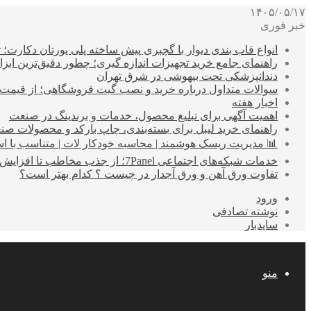
۱۴۰۵/۰۵/۱۷
خبر فوری
انواع قاب بندی دیوار با گچبری پیش ساخته پلی یورتان دکارت
راهنمای جامع خرید تجهیزات اندازه گیری؛ چطور دقیق‌ترین ابزاره
دندانپزشکی تحت بیهوشی در شرق تهران
سوالات متداول درباره خرید و نصب گیت فروشگاهی؛ از قیمت
اخبار هفته
اهمیت آگهی برای تبلیغ محصول، خدمات و برندینگ در صنعت
راهنمای خرید لیبل برای بسته‌بندی، چاپ بارکد و محصولات صن
📊 مدیریت ریسک هوشمند | محاسبه خودکار لات | متناسب با اس
خدمات شبکه‌های اجتماعی 7Panel؛ از جذب مخاطب تا افزایش درآمد
تفاوت ورق آهن و ورق آجدار در چیست ؟ کدام بهتر است؟
ورود
نوشته تصادفی
سایدبار
منو