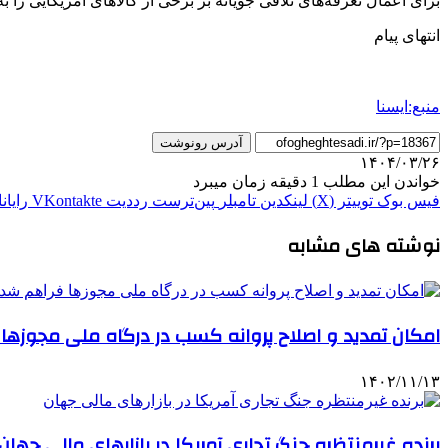
برای اعمال تعرفه‌های تلافی جویانه بر برخی از کالاهای آمریکایی را 
انتهای پیام
منبع:ایسنا
آدرس رونوشت
۱۴۰۴/۰۳/۲۶
خواندن این مطلب 1 دقیقه زمان میبرد
فیس بوک
توییتر (X)
لینکدین
‫تامبلر
‫پین‌ترست
‫رددیت
‫VKontakte
رایان
نوشته های مشابه
امکان تمدید و اصلاح پروانه کسب در درگاه ملی مجوزها
۱۴۰۲/۱۱/۱۳
برنده غیرمنتظره جنگ تجاری آمریکا در بازارهای مالی جهان