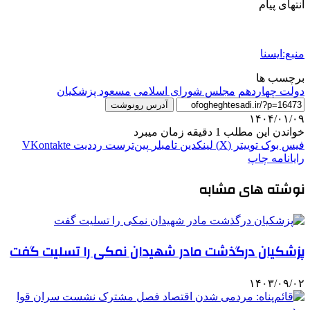
انتهای پیام
منبع:ایسنا
برچسب ها
دولت چهاردهم
مجلس شورای اسلامی
مسعود پزشکیان
آدرس رونوشت
۱۴۰۴/۰۱/۰۹
خواندن این مطلب 1 دقیقه زمان میبرد
فیس بوک
توییتر (X)
لینکدین
‫تامبلر
‫پین‌ترست
‫رددیت
‫VKontakte
رایانامه
چاپ
نوشته های مشابه
پزشکیان درگذشت مادر شهیدان نمکی را تسلیت گفت
۱۴۰۳/۰۹/۰۲