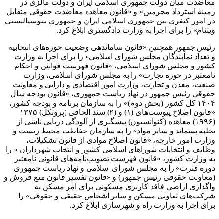
معاضدت میان دولت جمهوری اسلامی ایران و دولت مالزی در
زمینه استرداد مجرمین» و «قانون معاهده معاضدت حقوقی متقابل
در امور کیفری بین جمهوری اسلامی ایران و جمهوری سوسیالیستی
ویتنام» را برای اجرا به وزارت دادگستری ابلاغ کرد.
رئیس جمهور همچنین «قانون ساماندهی وضعیت حوزه‌های انتخابیه
و تعداد نمایندگان مجلس شورای اسلامی» را برای اجرا به وزارت
کشور و مجلس شورای اسلامی، «قانون فهرست قوانین و احکام
نامعتبر در حوزه تجارت» را به مجلس شورای اسلامی، وزارت
صنعت، معدن و تجارت، وزارت امور اقتصادی و دارایی و معاونت
حقوقی رئیس جمهور در نهاد ریاست جمهوری، «قانون بودجه سال
۱۴۰۴ کل کشور (بخش دوم)» را به سازمان برنامه و بودجه کشور،
«قانون اصلاح پیوست‌های (۱) و (۲) سند الحاقی (پروتکل) ۱۳۷۵
(۱۹۹۶) معاهده (کنوانسیون) پیشگیری از آلودگی دریایی ناشی از
تخلیه پسماند و سایر مواد» را به سازمان حفاظت محیط زیست و
وزارت امور خارجه، «قانون اصلاح موادی از قانون تشکیلات،
وظایف و انتخابات شوراهای اسلامی کشور و انتخاب شهرداران » را
به وزارت کشور، «قانون فهرست تصویب‌نامه‌های قانونی نامعتبر
دوره فترت» را به مجلس شورای اسلامی و نهاد ریاست جمهوری
(معاونت حقوقی رئیس جمهور) و «قانون تفسیر قانون منع فروش و
واگذاری اراضی فاقد کاربری مسکونی برای امر مسکن به
شرکت‌های تعاونی مسکن و سایر اشخاص حقیقی و حقوقی» را
برای اجرا به وزارت راه و شهرسازی ابلاغ کرد.