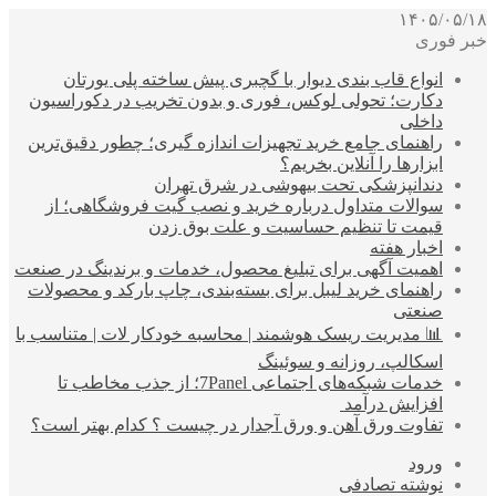
۱۴۰۵/۰۵/۱۸
خبر فوری
انواع قاب بندی دیوار با گچبری پیش ساخته پلی یورتان
دکارت؛ تحولی لوکس، فوری و بدون تخریب در دکوراسیون
داخلی
راهنمای جامع خرید تجهیزات اندازه گیری؛ چطور دقیق‌ترین
ابزارها را آنلاین بخریم؟
دندانپزشکی تحت بیهوشی در شرق تهران
سوالات متداول درباره خرید و نصب گیت فروشگاهی؛ از
قیمت تا تنظیم حساسیت و علت بوق زدن
اخبار هفته
اهمیت آگهی برای تبلیغ محصول، خدمات و برندینگ در صنعت
راهنمای خرید لیبل برای بسته‌بندی، چاپ بارکد و محصولات
صنعتی
📊 مدیریت ریسک هوشمند | محاسبه خودکار لات | متناسب با
اسکالپ، روزانه و سوئینگ
خدمات شبکه‌های اجتماعی 7Panel؛ از جذب مخاطب تا
افزایش درآمد
تفاوت ورق آهن و ورق آجدار در چیست ؟ کدام بهتر است؟
ورود
نوشته تصادفی