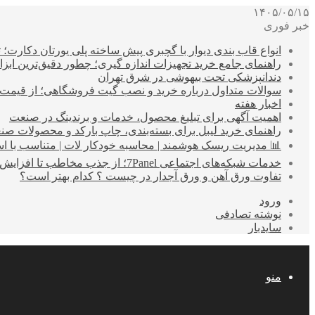
۱۴۰۵/۰۵/۱۵
خبر فوری
انواع قاب بندی دیوار با گچبری پیش ساخته پلی یورتان دکارت
راهنمای جامع خرید تجهیزات اندازه گیری؛ چطور دقیق‌ترین ابزاره
دندانپزشکی تحت بیهوشی در شرق تهران
سوالات متداول درباره خرید و نصب گیت فروشگاهی؛ از قیمت
اخبار هفته
اهمیت آگهی برای تبلیغ محصول، خدمات و برندینگ در صنعت
راهنمای خرید لیبل برای بسته‌بندی، چاپ بارکد و محصولات صن
📊 مدیریت ریسک هوشمند | محاسبه خودکار لات | متناسب با اس
خدمات شبکه‌های اجتماعی 7Panel؛ از جذب مخاطب تا افزایش درآمد
تفاوت ورق آهن و ورق آجدار در چیست ؟ کدام بهتر است؟
ورود
نوشته تصادفی
سایدبار
منو