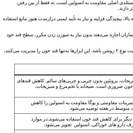
بنیادی به سلول‌های تولیدکننده انسولین متمرکز شده‌اند، اما این روش بیشتر برای دیابت نوع ۱ بررسی می‌شود. در دیابت نوع ۲، مسئله‌ی اصلی مقاومت به انسولین است، نه فقط از بین رفتن
 دارند.
ا، پیچیدگی فرایند و نیاز به تأیید ایمنی درازمدت هنوز مانع استفاده
فناوری‌های جدید کار را برای کنترل و درمان بیماری دیابت نوع ۲ راحت کرده‌اند. دستگاه‌های پایش مداوم قند خون (CGM) به بیماران اجازه می‌دهند بدون نیاز به سوزن زدن مکرر، سطح قند خود
انتظار می‌رود با ابداع حسگرهای هوشمند پوستی، الگوریتم‌های هوش مصنوعی که رژیم و دارو را شخصی‌سازی می‌کنند و… آینده درمان دیابت نوع ۲ روشن باشد. این ابزارها نه‌تنها قند خون را مدیریت می‌کنند،
یجات، پروتئین بدون چربی و چربی‌های سالم. کاهش قندهای
 خون ضروری است. صبحانه با تخم‌مرغ و سبزیجات،
مرینات مقاومتی و یوگا مقاومت به انسولین را کاهش
دیگر برای کاهش قند خون استفاده می‌شوند.در موارد
ف دارو های خوراکی، انسولین تجویز می‌شود.