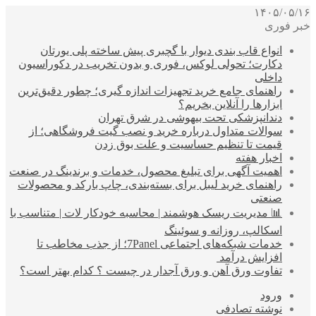
۱۴۰۵/۰۵/۱۶
خبر فوری
انواع قاب بندی دیوار با گچبری پیش ساخته پلی یورتان
دکارت؛ تحولی لوکس، فوری و بدون تخریب در دکوراسیون
داخلی
راهنمای جامع خرید تجهیزات اندازه گیری؛ چطور دقیق‌ترین
ابزارها را آنلاین بخریم؟
دندانپزشکی تحت بیهوشی در شرق تهران
سوالات متداول درباره خرید و نصب گیت فروشگاهی؛ از
قیمت تا تنظیم حساسیت و علت بوق زدن
اخبار هفته
اهمیت آگهی برای تبلیغ محصول، خدمات و برندینگ در صنعت
راهنمای خرید لیبل برای بسته‌بندی، چاپ بارکد و محصولات
صنعتی
📊 مدیریت ریسک هوشمند | محاسبه خودکار لات | متناسب با
اسکالپ، روزانه و سوئینگ
خدمات شبکه‌های اجتماعی 7Panel؛ از جذب مخاطب تا
افزایش درآمد
تفاوت ورق آهن و ورق آجدار در چیست ؟ کدام بهتر است؟
ورود
نوشته تصادفی