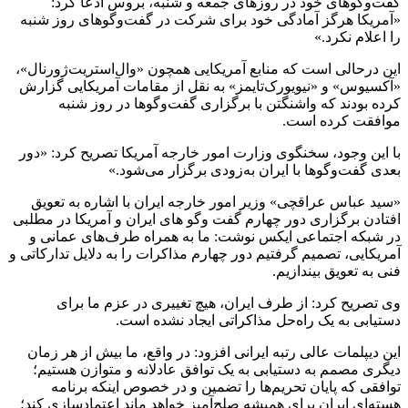
گفت‌وگوهای خود در روزهای جمعه و شنبه، بروس ادعا کرد:
«آمریکا هرگز آمادگی خود برای شرکت در گفت‌وگوهای روز شنبه
را اعلام نکرد.»
این درحالی است که منابع آمریکایی همچون «وال‌استریت‌ژورنال»،
«آکسیوس» و «نیویورک‌تایمز» به نقل از مقامات آمریکایی گزارش
کرده بودند که واشنگتن با برگزاری گفت‌وگوها در روز شنبه
موافقت کرده است.
با این وجود، سخنگوی وزارت امور خارجه آمریکا تصریح کرد: «دور
بعدی گفت‌وگوها با ایران به‌زودی برگزار می‌شود.»
«سید عباس عراقچی» وزیر امور خارجه ایران با اشاره به تعویق
افتادن برگزاری دور چهارم گفت وگو های ایران و آمریکا در مطلبی
در شبکه اجتماعی ایکس نوشت: ما به همراه طرف‌های عمانی و
آمریکایی، تصمیم گرفتیم دور چهارم مذاکرات را به دلایل تدارکاتی و
فنی به تعویق بیندازیم.
وی تصریح کرد: از طرف ایران، هیچ تغییری در عزم ما برای
دستیابی به یک راه‌حل مذاکراتی ایجاد نشده است.
این دیپلمات عالی رتبه ایرانی افزود: در واقع، ما بیش از هر زمان
دیگری مصمم به دستیابی به یک توافق عادلانه و متوازن هستیم؛
توافقی که پایان تحریم‌ها را تضمین و در خصوص اینکه برنامه
هسته‌ای ایران برای همیشه صلح‌آمیز خواهد ماند اعتمادسازی کند؛