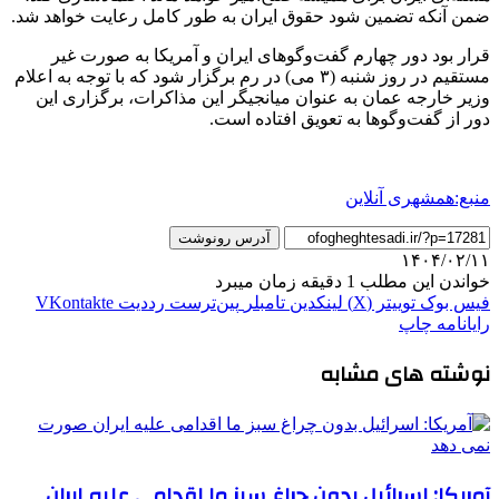
ضمن آنکه تضمین شود حقوق ایران به طور کامل رعایت خواهد شد.
قرار بود دور چهارم گفت‌وگوهای ایران و آمریکا به صورت غیر
مستقیم در روز شنبه (۳ می) در رم برگزار شود که با توجه به اعلام
وزیر خارجه عمان به عنوان میانجیگر این مذاکرات، برگزاری این
دور از گفت‌وگوها به تعویق افتاده است.
منبع:همشهری آنلاین
آدرس رونوشت
۱۴۰۴/۰۲/۱۱
خواندن این مطلب 1 دقیقه زمان میبرد
فیس بوک
توییتر (X)
لینکدین
‫تامبلر
‫پین‌ترست
‫رددیت
‫VKontakte
رایانامه
چاپ
نوشته های مشابه
آمریکا: اسرائیل بدون چراغ سبز ما اقدامی علیه ایران