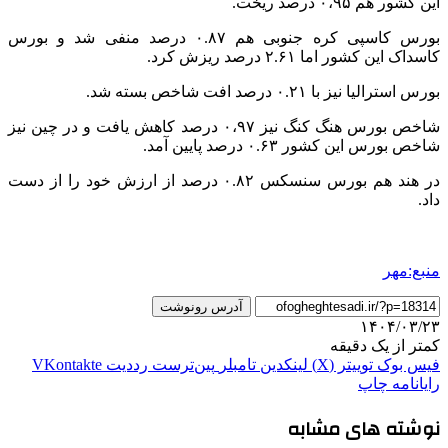
این کشور هم ۰‌،۹۵ درصد ریخت.
بورس
کاسپی
کره جنوبی هم ۰.۸۷ درصد منفی شد و بورس
کاسداک
این کشور اما ۲.۶۱ درصد ریزش کرد.
بورس استرالیا نیز با ۰.۲۱ درصد افت شاخص بسته شد.
شاخص بورس هنگ کنگ نیز ۰‌،۹۷ درصد کاهش یافت و در چین نیز
شاخص بورس این کشور ۰.۶۳ درصد پایین آمد.
در هند هم بورس
سنسکس
۰.۸۲ درصد از ارزش خود را از دست
داد.
منبع:مهر
آدرس رونوشت
۱۴۰۴/۰۳/۲۳
کمتر از یک دقیقه
فیس بوک
توییتر (X)
لینکدین
‫تامبلر
‫پین‌ترست
‫رددیت
‫VKontakte
رایانامه
چاپ
نوشته های مشابه