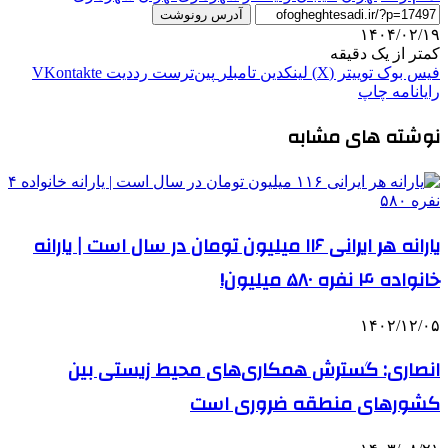
آدرس رونوشت
۱۴۰۴/۰۲/۱۹
کمتر از یک دقیقه
فیس بوک
توییتر (X)
لینکدین
‫تامبلر
‫پین‌ترست
‫رددیت
‫VKontakte
رایانامه
چاپ
نوشته های مشابه
یارانه هر ایرانی ۱۱۶ میلیون تومان در سال است | یارانه
خانواده ۴ نفره ۵۸۰ میلیون!
۱۴۰۲/۱۲/۰۵
انصاری: گسترش همکاری‌های محیط زیستی بین
کشورهای منطقه ضروری است