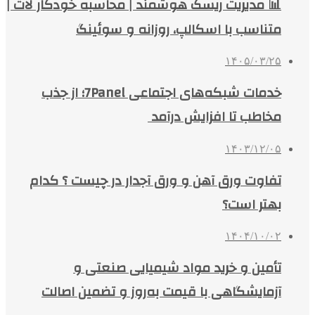
📊 مدیریت ریسک هوشمند | محاسبه خودکار لات |
متناسب با اسکالپ، روزانه و سوئینگ
۱۴۰۵/۰۳/۲۵
خدمات شبکه‌های اجتماعی 7Panel؛ از جذب
مخاطب تا افزایش درآمد
۱۴۰۳/۱۲/۰۵
تفاوت ورق آهن و ورق آجدار در چیست ؟ کدام
بهتر است؟
۱۴۰۴/۱۰/۰۲
تأمین و خرید مواد شیمیایی صنعتی و
آزمایشگاهی با قیمت به‌روز و تضمین اصالت