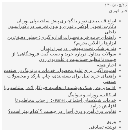
۱۴۰۵/۰۵/۱۶
خبر فوری
انواع قاب بندی دیوار با گچبری پیش ساخته پلی یورتان
دکارت؛ تحولی لوکس، فوری و بدون تخریب در دکوراسیون
داخلی
راهنمای جامع خرید تجهیزات اندازه گیری؛ چطور دقیق‌ترین
ابزارها را آنلاین بخریم؟
دندانپزشکی تحت بیهوشی در شرق تهران
سوالات متداول درباره خرید و نصب گیت فروشگاهی؛ از
قیمت تا تنظیم حساسیت و علت بوق زدن
اخبار هفته
اهمیت آگهی برای تبلیغ محصول، خدمات و برندینگ در صنعت
راهنمای خرید لیبل برای بسته‌بندی، چاپ بارکد و محصولات
صنعتی
📊 مدیریت ریسک هوشمند | محاسبه خودکار لات | متناسب با
اسکالپ، روزانه و سوئینگ
خدمات شبکه‌های اجتماعی 7Panel؛ از جذب مخاطب تا
افزایش درآمد
تفاوت ورق آهن و ورق آجدار در چیست ؟ کدام بهتر است؟
ورود
نوشته تصادفی