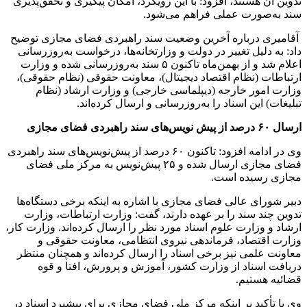
تدوین آن هستند، افزود: با این رویکرد، امکان پیگیری و تحقق‌پذیری
سند به‌صورت عملی فراهم می‌شود.
آقامیری درباره آخرین وضعیت سند راهبردی فضای مجازی توضیح
داد: به دلیل تغییر در دولت و وزارتخانه‌ها، درخواست به‌روزرسانی
اعلام شد و از بهمن‌ماه تاکنون ۵ سند به‌روزرسانی شده و وزارت
ارتباطات (نظام اقتصاد دیجیتال)، معاونت حقوقی (نظام حقوقی)،
وزارت امور خارجه (دیپلماسی خارجی) و وزارت ارشاد (نظام
تبلیغات) این اسناد را به‌روزرسانی و ارسال کرده‌اند.
ارسال ۶۰ درصد از پیش نویس‌های سند راهبردی فضای مجازی
وی در ادامه افزود: تاکنون ۶۰ درصد از پیش‌نویس‌های سند راهبردی
فضای مجازی ارسال شده و ۲۵ پیش‌نویس به مرکز ملی فضای
مجازی رسیده است.
دبیر شورای عالی فضای مجازی با اشاره به اینکه برخی دستگاه‌ها
تدوین چند سند را بر عهده دارند، گفت: وزارت ارتباطات، وزارت
ارشاد و وزارت علوم اسناد مورد نظر را ارسال کرده‌اند. وزارت کار،
وزارت اقتصاد، فرماندهی نیروی انتظامی، معاونت حقوقی و
معاونت علمی نیز برخی اسناد را ارسال کرده‌اند و همچنان منتظر
دریافت اسناد از وزارت کشور، آموزش و پرورش، افتا و قوه
قضائیه هستیم.
وی با تأکید بر اینکه مرکز ملی فضای مجازی برای پیشبرد اسناد در