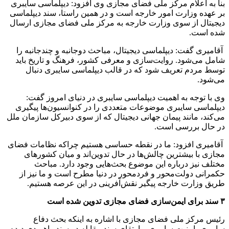
بنا به اعلام مرکز ملی فضای مجازی وی افزود: دیپلماسی سایبری
بر عهده وزارت امور خارجه است و در همین راستا، سند دیپلماسی
دیجیتال از سوی وزارت خارجه به مرکز ملی فضای مجازی ارسال
شده است.
آقامیری گفت: دیپلماسی دیجیتال، مباحث دوجانبه و چندجانبه را
شامل می‌شود. روایت‌سازی و معرفی کشور، فرهنگ و تاریخ باید
توسط مردم تعریف شود که در قالب دیپلماسی سایبری دنبال
می‌شود.
وی با توجه به اهمیت دیپلماسی سایبری در دنیای امروز گفت:
دیپلماسی سایبری موضوعات متعددی را در کنوانسیون‌ها پیگیری
می‌کند، مانند پیمان جهانی دیجیتال که از سوی دبیرکل سازمان ملل
در حال بررسی است.
آقامیری افزود: ما در نقطه حساسی هستیم چراکه نظامات فضای
مجازی با بیشترین چالش‌ها در حال تدوین‌اند و میان کشورهای
مختلف نیز درباره این موضوع بحث‌هایی وجود دارد. مباحث
حکمرانی دولت‌محور و فردمحور در دنیا مطرح است و ما نیز از
طریق وزارت خارجه پیگیر نقش‌آفرینی در این عرصه هستیم.
۳ سند برای ایمن‌سازی فضای مجازی تدوین شده است
رئیس مرکز ملی فضای مجازی با اشاره به اینکه بحث دفاع
سایبری، امنیت سایبری و ارتقای سند مقابله در سند راهبردی دیده