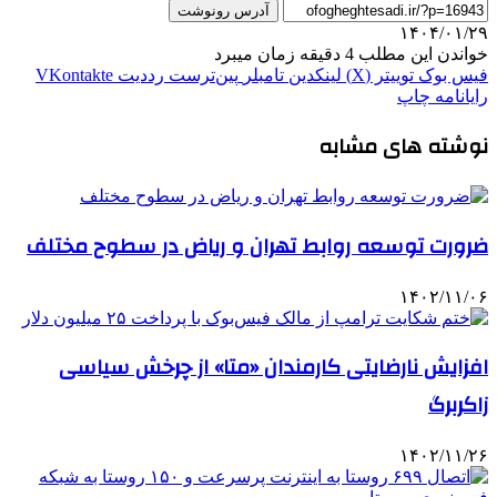
آدرس رونوشت
۱۴۰۴/۰۱/۲۹
خواندن این مطلب 4 دقیقه زمان میبرد
فیس بوک
توییتر (X)
لینکدین
‫تامبلر
‫پین‌ترست
‫رددیت
‫VKontakte
رایانامه
چاپ
نوشته های مشابه
ضرورت توسعه روابط تهران و ریاض در سطوح مختلف
۱۴۰۲/۱۱/۰۶
افزایش نارضایتی کارمندان «متا» از چرخش سیاسی
زاکربرگ
۱۴۰۲/۱۱/۲۶