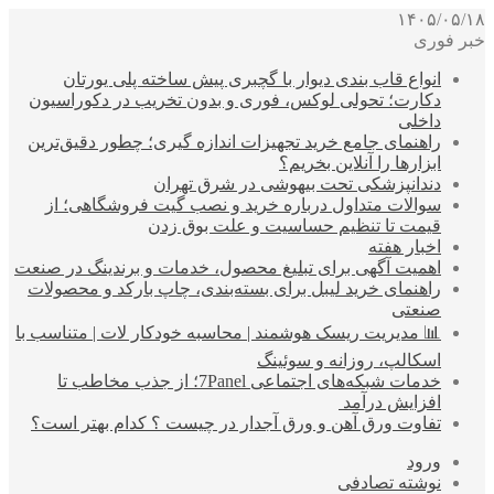
۱۴۰۵/۰۵/۱۸
خبر فوری
انواع قاب بندی دیوار با گچبری پیش ساخته پلی یورتان
دکارت؛ تحولی لوکس، فوری و بدون تخریب در دکوراسیون
داخلی
راهنمای جامع خرید تجهیزات اندازه گیری؛ چطور دقیق‌ترین
ابزارها را آنلاین بخریم؟
دندانپزشکی تحت بیهوشی در شرق تهران
سوالات متداول درباره خرید و نصب گیت فروشگاهی؛ از
قیمت تا تنظیم حساسیت و علت بوق زدن
اخبار هفته
اهمیت آگهی برای تبلیغ محصول، خدمات و برندینگ در صنعت
راهنمای خرید لیبل برای بسته‌بندی، چاپ بارکد و محصولات
صنعتی
📊 مدیریت ریسک هوشمند | محاسبه خودکار لات | متناسب با
اسکالپ، روزانه و سوئینگ
خدمات شبکه‌های اجتماعی 7Panel؛ از جذب مخاطب تا
افزایش درآمد
تفاوت ورق آهن و ورق آجدار در چیست ؟ کدام بهتر است؟
ورود
نوشته تصادفی