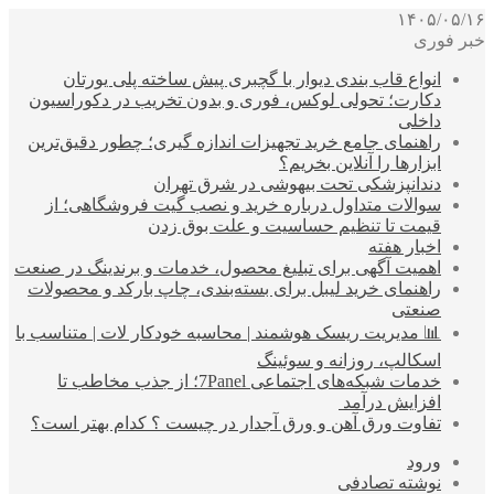
۱۴۰۵/۰۵/۱۶
خبر فوری
انواع قاب بندی دیوار با گچبری پیش ساخته پلی یورتان
دکارت؛ تحولی لوکس، فوری و بدون تخریب در دکوراسیون
داخلی
راهنمای جامع خرید تجهیزات اندازه گیری؛ چطور دقیق‌ترین
ابزارها را آنلاین بخریم؟
دندانپزشکی تحت بیهوشی در شرق تهران
سوالات متداول درباره خرید و نصب گیت فروشگاهی؛ از
قیمت تا تنظیم حساسیت و علت بوق زدن
اخبار هفته
اهمیت آگهی برای تبلیغ محصول، خدمات و برندینگ در صنعت
راهنمای خرید لیبل برای بسته‌بندی، چاپ بارکد و محصولات
صنعتی
📊 مدیریت ریسک هوشمند | محاسبه خودکار لات | متناسب با
اسکالپ، روزانه و سوئینگ
خدمات شبکه‌های اجتماعی 7Panel؛ از جذب مخاطب تا
افزایش درآمد
تفاوت ورق آهن و ورق آجدار در چیست ؟ کدام بهتر است؟
ورود
نوشته تصادفی