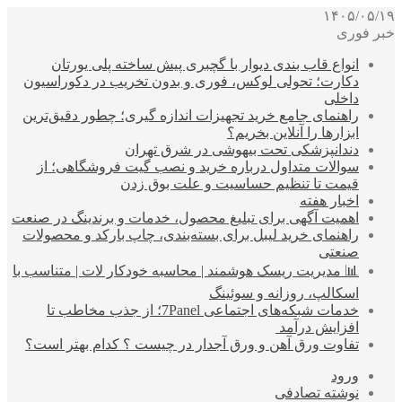
۱۴۰۵/۰۵/۱۹
خبر فوری
انواع قاب بندی دیوار با گچبری پیش ساخته پلی یورتان
دکارت؛ تحولی لوکس، فوری و بدون تخریب در دکوراسیون
داخلی
راهنمای جامع خرید تجهیزات اندازه گیری؛ چطور دقیق‌ترین
ابزارها را آنلاین بخریم؟
دندانپزشکی تحت بیهوشی در شرق تهران
سوالات متداول درباره خرید و نصب گیت فروشگاهی؛ از
قیمت تا تنظیم حساسیت و علت بوق زدن
اخبار هفته
اهمیت آگهی برای تبلیغ محصول، خدمات و برندینگ در صنعت
راهنمای خرید لیبل برای بسته‌بندی، چاپ بارکد و محصولات
صنعتی
📊 مدیریت ریسک هوشمند | محاسبه خودکار لات | متناسب با
اسکالپ، روزانه و سوئینگ
خدمات شبکه‌های اجتماعی 7Panel؛ از جذب مخاطب تا
افزایش درآمد
تفاوت ورق آهن و ورق آجدار در چیست ؟ کدام بهتر است؟
ورود
نوشته تصادفی